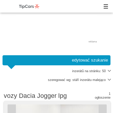
reklama
edytować szukanie
inzerátů na stránku:
50
szeregować wg:
stáří inzerátu malejąco
1
vozy Dacia Jogger lpg
ogłoszenie