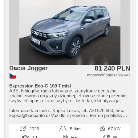
81 240 PLN
Dacia Jogger
możliwość odliczenia VAT
Expression Eco-G 100 7 míst
ABS, 6 biegów, radio fabryczne, zamykanie centralne -
zdalne, światła do jazdy dziennej, el. opuszczane przednie
szyby, el. opuszczane szyby, el. lusterka, klimatyzacja,
manualna skrzynia biegów, halogeny, kierownica
wielofunkcyjna, regulowana kierownica, komputer
Informace k vozidlu : Kupka Lukáš,​ tel. 730 576 960,​ email :
pokładowy, wspomaganie układu kierowniczego,
kupka@bonoauto.czVozidlo v provozu. Termín prohlídky
przeciwpoślizgowy system kół (ASR), czujnik reflektorów,
možný po dohodě.
stabilizacja podwozia (ESP), USB, termometr zewnętrzny,
2025
5 tkm
67 kW
aktywne siedzenie dla kierowcy, isofix, bluetooth, tempomat,
LED denní svícení, hands free, Android Auto, Apple
1 l