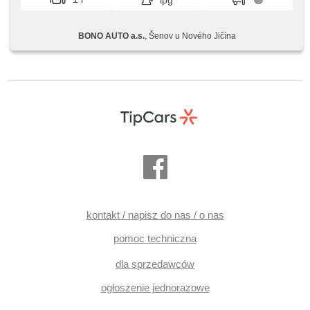
lpg
CarPlay, parkovací senzory přední, parkovací senzory
zadní
BONO AUTO a.s.
, Šenov u Nového Jičína
kontakt / napisz do nas / o nas
pomoc techniczna
dla sprzedawców
ogłoszenie jednorazowe