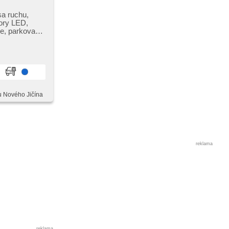
sa ruchu,
ory LED,
ee, parkovací
u Nového Jičína
reklama
reklama