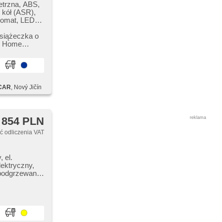
etrzna, ABS,
 kół (ASR),
pomat, LED
arkovací
ofunkcyjna,
książeczka o
l. opuszczane
,​ Home
 centralne -
kierowcy,
, radio
,
ówki
CAR
, Nový Jičín
 854 PLN
reklama
 odliczenia VAT
 el.
lektryczny,
 podgrzewana
mera