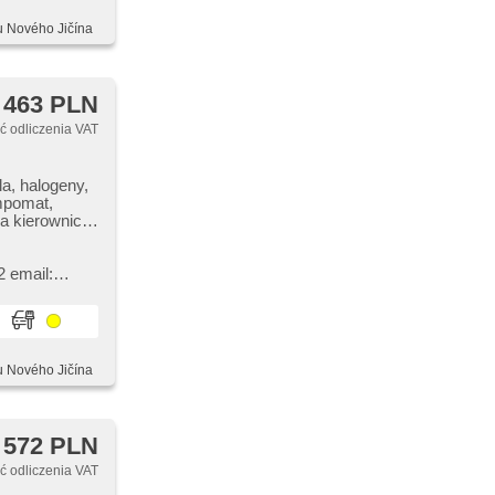
u Nového Jičína
 463 PLN
 odliczenia VAT
la, halogeny,
empomat,
a kierownica,
d Auto, Apple
zadní
 email:
u Nového Jičína
 572 PLN
 odliczenia VAT