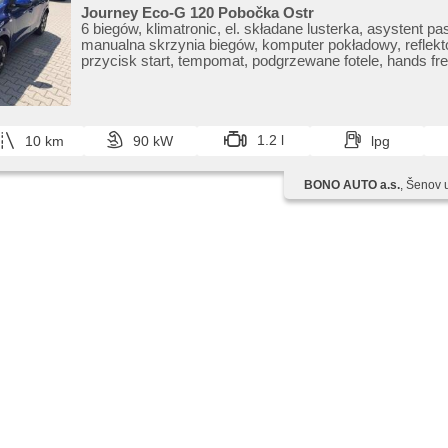
Journey Eco-G 120 Pobočka Ostr
6 biegów, klimatronic, el. składane lusterka, asystent pa
manualna skrzynia biegów, komputer pokładowy, reflekt
przycisk start, tempomat, podgrzewane fotele, hands fr
senzory přední, parkovací senzory zadní
1.2 l
10 km
90 kW
lpg
BONO AUTO a.s.
, Šenov 