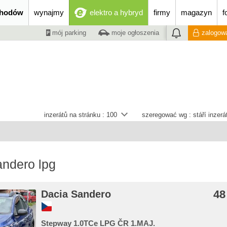
chodów
wynajmy
elektro a hybryd
firmy
magazyn
f
mój parking
moje ogłoszenia
zalogowa
inzerátů na stránku :
100
szeregować wg :
stáří inzer
andero lpg
48
Dacia Sandero
Stepway 1.0TCe LPG ČR 1.MAJ.