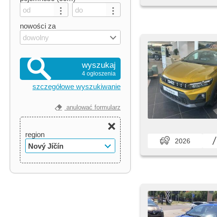
nowości za
dowolny
wyszukaj
4 ogłoszenia
szczegółowe wyszukiwanie
anulować formularz
region
2026
Nový Jíčín