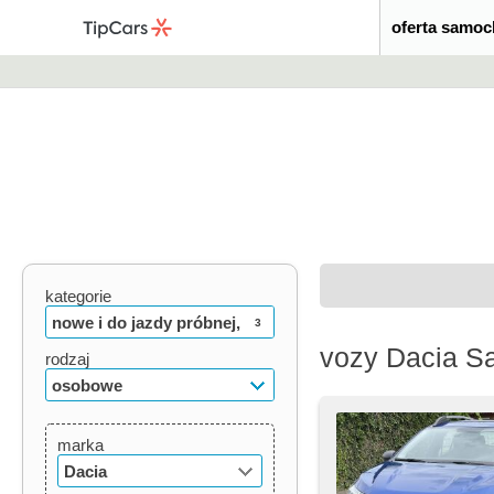
oferta samo
kategorie
nowe i do jazdy próbnej,
3
vozy Dacia S
używane, oldtimery
rodzaj
osobowe
marka
Dacia