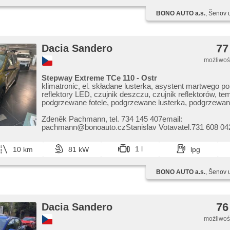
BONO AUTO a.s.
, Šenov 
77
Dacia Sandero
możliwość
Stepway Extreme TCe 110 - Ostr
klimatronic, el. składane lusterka, asystent martwego po
reflektory LED, czujnik deszczu, czujnik reflektorów, t
podgrzewane fotele, podgrzewane lusterka, podgrzewan
bluetooth, LED denní svícení, parkovací kamera, Androi
CarPlay, parkovací senzory přední, parkovací senzory 
Zdeněk Pachmann,​ tel. 734 145 407email:
pachmann@bonoauto.czStanislav Votavatel.731 608 042
votava@bonoauto.cz
1 l
10 km
81 kW
lpg
BONO AUTO a.s.
, Šenov 
76
Dacia Sandero
możliwość