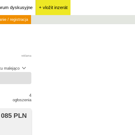
orum dyskusyjne
+ vložit inzerát
nie / registracja
reklama
átu malejąco
4
ogłoszenia
 085 PLN