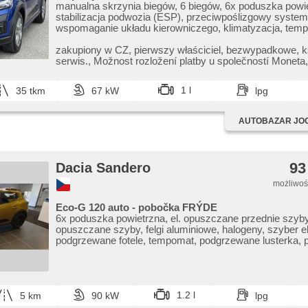
manualna skrzynia biegów, 6 biegów, 6x poduszka powi
stabilizacja podwozia (ESP), przeciwpoślizgowy system
wspomaganie układu kierowniczego, klimatyzacja, tem
denní svícení, felgi aluminiowe, komputer pokładowy, p
senzory přední, regulowana kierownica, kierownica wiel
zakupiony w CZ,​ pierwszy właściciel,​ bezwypadkowe,​ 
wyłączenie poduszki pasażera, hands free, bluetooth, e
serwis.,​ Možnost rozložení platby u společností Moneta
przednie szyby, relingi dachowe, immobilizer, zamykanie
Credi...
zdalne, centralny zamek, isofix, aktywne siedzenie dla 
1 l
35 tkm
67 kW
lpg
reflektory LED, lampy tylne LED, start-stop systém, USB
fabryczne, termometr zewnętrzny, kanapa tylna dzielona
wycieraczka tylna, przyciemniane szyby, chowane zagł
AUTOBAZAR JO
93
Dacia Sandero
możliwość
Eco-G 120 auto - pobočka FRÝDE
6x poduszka powietrzna, el. opuszczane przednie szyby,
opuszczane szyby, felgi aluminiowe, halogeny, szyber e
podgrzewane fotele, tempomat, podgrzewane lusterka,
kierownica, Apple CarPlay, Android Auto, parkovací ka
1.2 l
5 km
90 kW
lpg