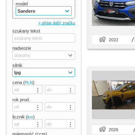
model
Sandero
+ přidat další značku
szukany tekst
2022
nadwozie
dowolny
silnik
lpg
cena (
)
PLN
rok prod.
licznik (
)
km
2026
pojemność (ccm)