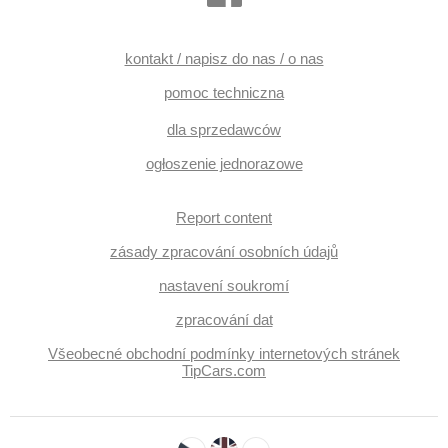
opuszczane szyby, el. opuszczane przednie szyby, dach
panoramiczny, dojezdové rezervní kolo, el. składane
lusterka, el. lusterka, przycisk start, immobilizer, alarm,
zamykanie centralne - zdalne, centralny zamek, skórzanna
kontakt / napisz do nas / o nas
tapicerka, isofix, skórzana tapicerka, ambientní osvětlení
interiéru, podgrzewane fotele, elektryczna regulacja foteli,
pomoc techniczna
przednie fotele z masażem, tylne fotele z masażem,
odvětrávaná sedadla, aktywne siedzenie dla kierowcy,
dla sprzedawców
paměť nastavení sedadla řidiče, czujnik ciśnienia opon,
czujnik klocków hamulcowych, reflektory LED, lampy tylne
ogłoszenie jednorazowe
LED, automatyczne lampy ostrzegawcze, halogeny, USB,
radio fabryczne, digitální příjem rádia (DAB), termometr
zewnętrzny, podgrzewane lusterka, podgrzewana przednia
Report content
szyba, schowek z klimatyzacją, kanapa tylna dzielona,
vyjímatelná zadní sedadla, wycieraczka tylna,
przyciemniane szyby, zatmavená zadní skla, přední pohon,
zásady zpracování osobních údajů
gwarancja, el. nastavitelná zadní sedadla, digitální
přístrojová deska, ventilovaná zadní sedadla, vyhřívaná
nastavení soukromí
zadní sedadla, třetí řada sedadel, boční posuvné dveře
zpracování dat
Všeobecné obchodní podmínky internetových stránek
TipCars.com