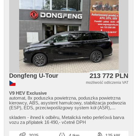
213 772 PLN
Dongfeng U-Tour
możliwość odliczenia VAT
V9 HEV Exclusive
automat, 8x poduszka powietrzna, poduszka powietrzna
kierowcy, ABS, asystent hamulcowy, stabilizacja podwozia
(ESP), EDS, przeciwpoślizgowy system kół (ASR),
nouzové brzdění (PEBS), asistent stability přívěsu (TSA),
regulacja prędkośći podczas zjazdu, asistent rozjezdu do
skladem ​- ihned k odběru,​ Metalická nebo perleťová barva
kopce (HSA), ukazatel rychlostního limitu (SLIF), asystent
vozu za příplatek 16 490,​​- včetně DPH
pasa ruchu, asystent martwego pola, asistent jízdy v
koloně, asistent změny jízdního pruhu, asistent jízdy v
2025
4 tkm
125 kW