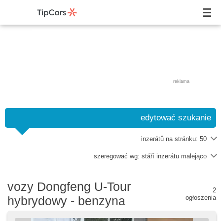
reklama
edytować szukanie
inzerátů na stránku:
50
szeregować wg:
stáří inzerátu malejąco
vozy Dongfeng U-Tour
2
hybrydowy - benzyna
ogłoszenia