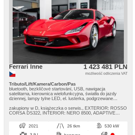
1 423 481 PLN
Ferrari Inne
możliwość odliczenia VAT
Tributo/Lift/Kamera/Carbon/Pas
bluetooth, bezklíčové startování, USB, nawigacja
satelitarna, kierownica wielofunkcyjna, światła do jazdy
dziennej, lampy tylne LED, el. lusterka, podgrzewane
lusterka, el. składane lusterka, przyciemniane szyby,
centralny zamek, řazení pádly pod volantem, regulacja
zakupiony w D,​ książeczka o serwis.,​ EXTERIOR: ROSSO
wysokości podwozia , klimatronic, zamykanie centralne -
CORSA DS322,​ INTERIOR: NERO 8500,​ ADAPTIVE
zdalne, tempomat, parkovací kamera, parkovací senzory
FRONTLIGHT SYSTEM,​ YELLOW BRAKE CA...
přední, termometr zewnętrzny, sportowe podwozie,
2021
26 tkm
530 kW
końcówka tłumika, zadní pohon, automat, spełnia EURO VI
3.9 l