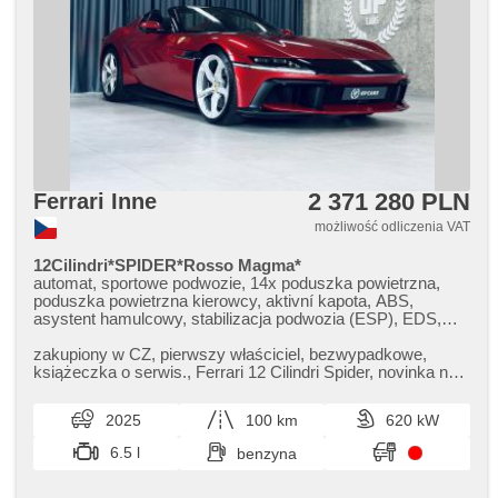
2 371 280 PLN
Ferrari Inne
możliwość odliczenia VAT
12Cilindri*SPIDER*Rosso Magma*
automat, sportowe podwozie, 14x poduszka powietrzna,
poduszka powietrzna kierowcy, aktivní kapota, ABS,
asystent hamulcowy, stabilizacja podwozia (ESP), EDS,
przeciwpoślizgowy system kół (ASR), nouzové brzdění
(PEBS), asistent rozjezdu do kopce (HSA), ukazatel
zakupiony w CZ,​ pierwszy właściciel,​ bezwypadkowe,​
rychlostního limitu (SLIF), asystent pasa ruchu, asystent
książeczka o serwis.,​ Ferrari 12 Cilindri Spider,​ novinka na
martwego pola, asistent jízdy v koloně, asistent změny
trhu v čtyřvrstvém...
jízdního pruhu, asistent jízdy v jízdním pruhu, sledování
2025
100 km
620 kW
únavy řidiče, automatyczny hamulec, regulacja wysokości
podwozia , regulacja natężenia podwozia, adaptivní regulace
6.5 l
benzyna
podvozku, automat. blok. mech. różnicowego, 2 strefowa
klimatyzacja, klimatronic, tempomat dotrzymujący
odległość, tempomat, LED adaptivní světlomety, LED