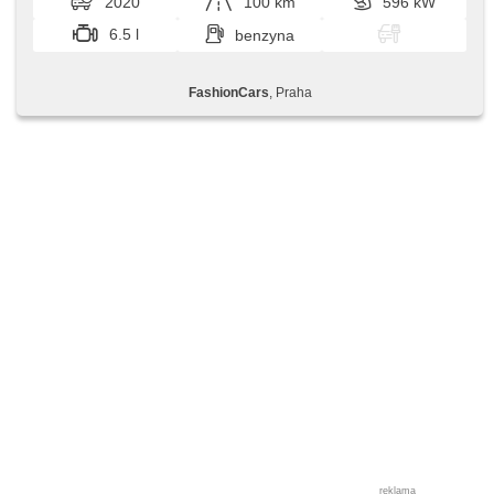
2020
100 km
596 kW
6.5 l
benzyna
FashionCars
, Praha
reklama