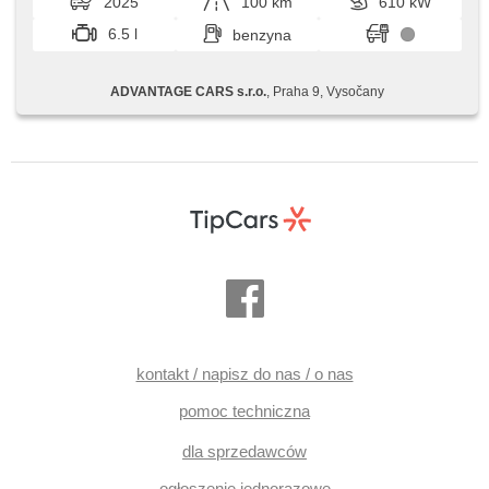
2025
100 km
610 kW
6.5 l
benzyna
ADVANTAGE CARS s.r.o.
, Praha 9, Vysočany
kontakt / napisz do nas / o nas
pomoc techniczna
dla sprzedawców
ogłoszenie jednorazowe