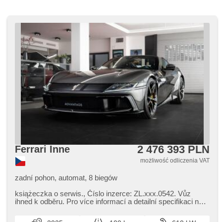
2 476 393 PLN
Ferrari Inne
możliwość odliczenia VAT
zadní pohon, automat, 8 biegów
książeczka o serwis.,​ Číslo inzerce: ZL.xxx.0542. Vůz
ihned k odběru. Pro více informací a detailní specifikaci nás
prosím kontaktuje.