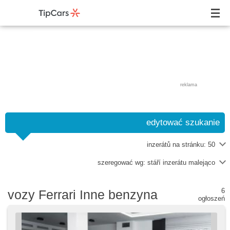
reklama
edytować szukanie
inzerátů na stránku:
50
szeregować wg:
stáří inzerátu malejąco
6
vozy Ferrari Inne benzyna
ogłoszeń