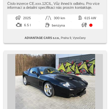
Číslo inzerce CE.xxx.12CIL,​ Vůz ihned k odběru. Pro více
informací a detailní specifikaci nás prosím kontaktuje.
2025
300 km
615 kW
6.5 l
benzyna
ADVANTAGE CARS s.r.o.
, Praha 9, Vysočany