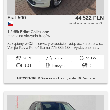
44 522 PLN
Fiat 500
możliwość odliczenia VAT
1,2 65k Edice Collezione
manualna skrzynia biegów
zakupiony w CZ,​ pierwszy właściciel,​ książeczka o serwis.,​
Volejte Pavla Pondělíka na 775 385 138 ​- Vystaveno na
prodejně Fiat ​- U...
2019
23 tkm
51 kW
1.2 l
benzyna
AUTOCENTRUM Dojáček spol. s.r.o.
, Praha 10 - Vršovice