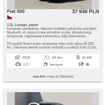
37 948 PLN
Fiat 500
1.2i, Lounge, panor
komputer pokładowy, hlasové ovládání palubního počítače,
bluetooth, el. opuszczane przednie szyby, klimatyzacja,
tempomat, regulowana kierownica, felgi aluminiowe,
manualna skrzynia biegów, el. lusterka, wspomaganie
układu kierowniczego, zamykanie centralne - zdalne,
Při použití financování na leasing nebo úvěr sleva 45 000
stabilizacja podwozia (ESP), ABS, isofix, 6x poduszka
Kč. Otevřeno denně (včetně víkendů a svátků) 9.00​-22.00
powietrzna
hod. Kupujte vozy s garancí!
2018
64 tkm
51 kW
1.2 l
benzyna
Auto ESA
, Praha 10-Štěrboholy