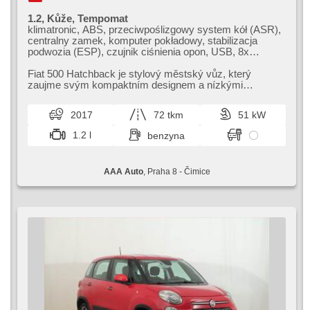
1.2, Kůže, Tempomat
klimatronic, ABS, przeciwpoślizgowy system kół (ASR),
centralny zamek, komputer pokładowy, stabilizacja
podwozia (ESP), czujnik ciśnienia opon, USB, 8x
poduszka powietrzna, wspomaganie układu
kierowniczego, el. opuszczane szyby, radio fabryczne,
Fiat 500 Hatchback je stylový městský vůz,​ který
manualna skrzynia biegów
zaujme svým kompaktním designem a nízkými
provozními náklady. Nabízí pohodlný int...
2017
72 tkm
51 kW
1.2 l
benzyna
AAA Auto
, Praha 8 - Čimice