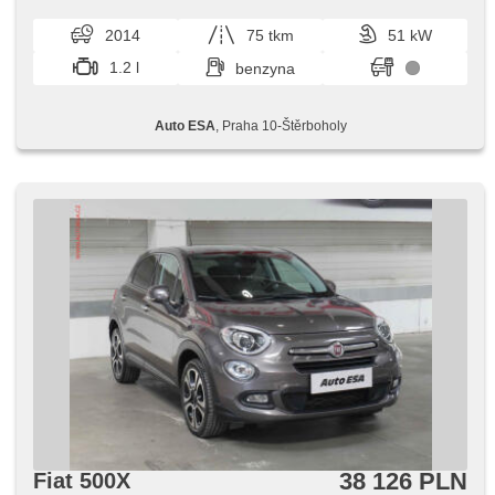
hod. Kupujte vozy s garancí!
2014
75 tkm
51 kW
1.2 l
benzyna
Auto ESA
, Praha 10-Štěrboholy
38 126 PLN
Fiat 500X