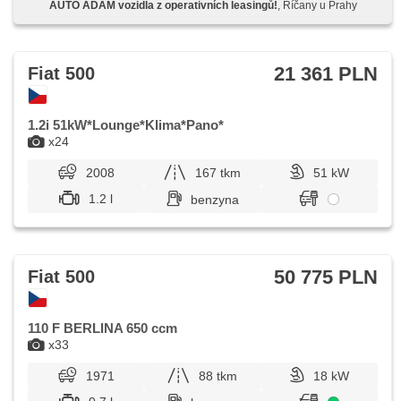
AUTO ADAM vozidla z operativních leasingů!
, Říčany u Prahy
napęd 4x2, wzdłużna regulacja siedzeń, chowane zagłówki
21 361 PLN
Fiat 500
1.2i 51kW*Lounge*Klima*Pano*
x24
2008
167 tkm
51 kW
1.2 l
benzyna
50 775 PLN
Fiat 500
110 F BERLINA 650 ccm
x33
1971
88 tkm
18 kW