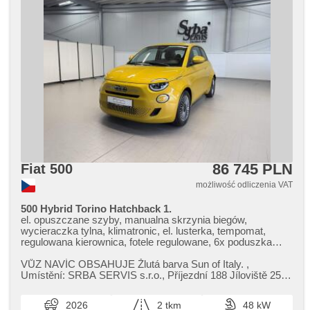
86 745 PLN
Fiat 500
możliwość odliczenia VAT
500 Hybrid Torino Hatchback 1.
el. opuszczane szyby, manualna skrzynia biegów,
wycieraczka tylna, klimatronic, el. lusterka, tempomat,
regulowana kierownica, fotele regulowane, 6x poduszka
powietrzna, USB, czujnik deszczu, halogeny, napęd 4x2,
czujnik ciśnienia opon, reflektory LED, nouzové brzdění
VŮZ NAVÍC OBSAHUJE Žlutá barva Sun of Italy. ,​
(PEBS), sledování únavy řidiče, parkovací senzory zadní,
Umístění: SRBA SERVIS s.r.o.,​ Příjezdní 188 Jíloviště 252
LED denní svícení, zatmavená zadní skla, Android Auto,
02,​ Tel: 255 717 011,​ E​-m...
Apple CarPlay, elektronická ruční brzda
2026
2 tkm
48 kW