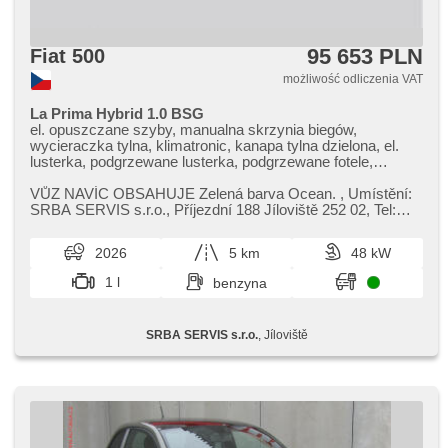
95 653 PLN
Fiat 500
możliwość odliczenia VAT
La Prima Hybrid 1.0 BSG
el. opuszczane szyby, manualna skrzynia biegów,
wycieraczka tylna, klimatronic, kanapa tylna dzielona, el.
lusterka, podgrzewane lusterka, podgrzewane fotele,
tempomat, regulowana kierownica, fotele regulowane, 6x
poduszka powietrzna, USB, czujnik deszczu, halogeny,
VŮZ NAVÍC OBSAHUJE Zelená barva Ocean. ,​ Umístění:
napęd 4x2, czujnik ciśnienia opon, reflektory LED,
SRBA SERVIS s.r.o.,​ Příjezdní 188 Jíloviště 252 02,​ Tel:
parkovací kamera, nouzové brzdění (PEBS), sledování
255 717 011,​ E​-mail: p...
únavy řidiče, parkovací senzory zadní, LED denní svícení,
2026
5 km
48 kW
zatmavená zadní skla, Android Auto, Apple CarPlay,
asistent jízdy v jízdním pruhu, digitální příjem rádia (DAB),
1 l
benzyna
elektronická ruční brzda, vyhřívané trysky ostřikovačů
čelního skla, automatické přepínání dálkových světel
SRBA SERVIS s.r.o.
, Jíloviště