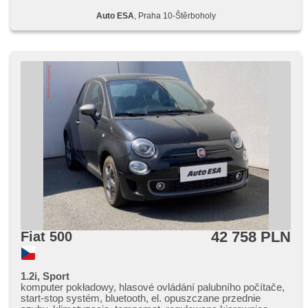
elektronická ruční brzda, 6x poduszka powietrzna, asistent
Auto ESA
, Praha 10-Štěrboholy
jízdy v jízdním pruhu
42 758 PLN
Fiat 500
1.2i, Sport
komputer pokładowy, hlasové ovládání palubního počítače,
start-stop systém, bluetooth, el. opuszczane przednie