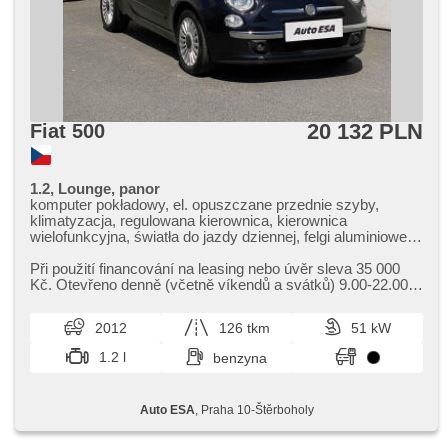
20 132 PLN
Fiat 500
1.2, Lounge, panor
komputer pokładowy, el. opuszczane przednie szyby,
klimatyzacja, regulowana kierownica, kierownica
wielofunkcyjna, światła do jazdy dziennej, felgi aluminiowe,
manualna skrzynia biegów, el. lusterka, wspomaganie
układu kierowniczego, zamykanie centralne - zdalne,
Při použití financování na leasing nebo úvěr sleva 35 000
stabilizacja podwozia (ESP), halogeny, ABS, 6x poduszka
Kč. Otevřeno denně (včetně víkendů a svátků) 9.00​-22.00
powietrzna
hod. Kupujte vozy s garancí!
2012
126 tkm
51 kW
1.2 l
benzyna
Auto ESA
, Praha 10-Štěrboholy