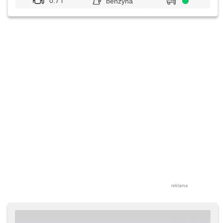
0.7 l
benzyna
reklama