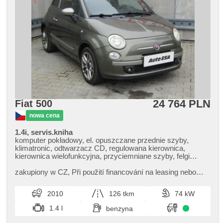
24 764 PLN
Fiat 500
nowa cena
1.4i, servis.kniha
komputer pokładowy, el. opuszczane przednie szyby,
klimatronic, odtwarzacz CD, regulowana kierownica,
kierownica wielofunkcyjna, przyciemniane szyby, felgi
aluminiowe, manualna skrzynia biegów, el. lusterka,
podgrzewane lusterka, wspomaganie układu kierowniczego,
zakupiony w CZ,​ Při použití financování na leasing nebo
zamykanie centralne - zdalne, halogeny, dach
úvěr sleva 35 000 Kč. Otevřeno denně (včetně víkendů a
panoramiczny, ABS, przeciwpoślizgowy system kół (ASR),
svátků) 9.00​-22.00 ...
2010
126 tkm
74 kW
alarm, immobilizer, 4x poduszka powietrzna
1.4 l
benzyna