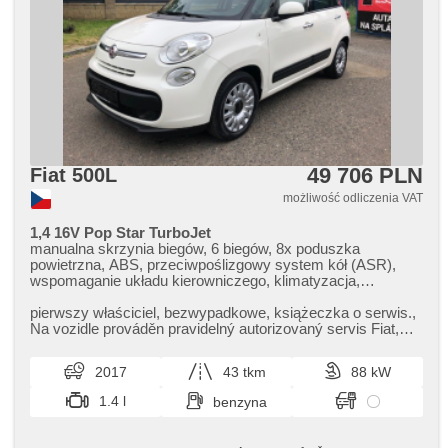
49 706 PLN
Fiat 500L
możliwość odliczenia VAT
1,4 16V Pop Star TurboJet
manualna skrzynia biegów, 6 biegów, 8x poduszka
powietrzna, ABS, przeciwpoślizgowy system kół (ASR),
wspomaganie układu kierowniczego, klimatyzacja,
tempomat, światła do jazdy dziennej, spełnia EURO VI,
komputer pokładowy, parkovací senzory zadní, regulowana
pierwszy właściciel,​ bezwypadkowe,​ książeczka o serwis.,​
kierownica, kierownica wielofunkcyjna, wyłączenie poduszki
Na vozidle prováděn pravidelný autorizovaný servis Fiat,​
pasażera, hands free, bluetooth, el. opuszczane przednie
úplná servisní h...
szyby, el. lusterka, immobilizer, zamykanie centralne -
2017
43 tkm
88 kW
zdalne, isofix, aktywne siedzenie dla kierowcy, czujnik
ciśnienia opon, halogeny, start-stop systém, USB, AUX,
1.4 l
benzyna
radio fabryczne, odtwarzacz CD, termometr zewnętrzny,
schowek z klimatyzacją, kanapa tylna dzielona,
wycieraczka tylna, przyciemniane szyby, přední pohon,