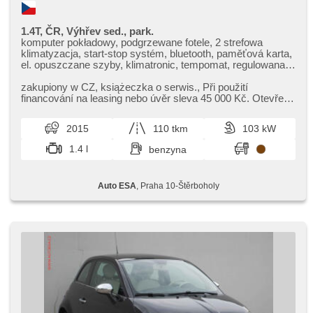
1.4T, ČR, Výhřev sed., park.
komputer pokładowy, podgrzewane fotele, 2 strefowa
klimatyzacja, start-stop systém, bluetooth, paměťová karta,
el. opuszczane szyby, klimatronic, tempomat, regulowana
kierownica, kierownica wielofunkcyjna, USB, przyciemniane
szyby, bezklíčové odemykání, światła do jazdy dziennej,
zakupiony w CZ,​ książeczka o serwis.,​ Při použití
volba jízdního režimu, felgi aluminiowe, manualna skrzynia
financování na leasing nebo úvěr sleva 45 000 Kč. Otevřeno
biegów, el. lusterka, wspomaganie układu kierowniczego,
denně (včetně víkendů...
centralny zamek, zamykanie centralne - zdalne, stabilizacja
2015
110 tkm
103 kW
podwozia (ESP), czujnik deszczu, halogeny, czujnik
ciśnienia opon, przycisk start, ABS, alarm, parkovací
1.4 l
benzyna
senzory zadní, isofix, samostmívací zrcátka, elektronická
ruční brzda, wyłączenie poduszki pasażera, immobilizer, 6x
poduszka powietrzna
Auto ESA
, Praha 10-Štěrboholy