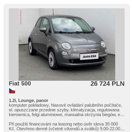
26 724 PLN
Fiat 500
1.2i, Lounge, panor
komputer pokładowy, hlasové ovládání palubního počítače,
el. opuszczane przednie szyby, klimatyzacja, regulowana
kierownica, felgi aluminiowe, manualna skrzynia biegów, el.
lusterka, wspomaganie układu kierowniczego, zamykanie
centralne - zdalne, stabilizacja podwozia (ESP), halogeny,
Při použití financování na leasing nebo úvěr sleva 35 000
ABS, 6x poduszka powietrzna
Kč. Otevřeno denně (včetně víkendů a svátků) 9.00​-22.00