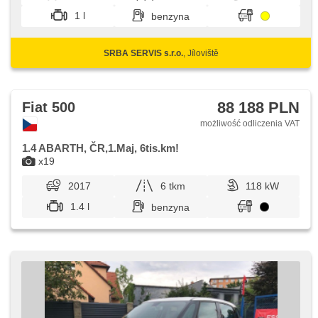
1 l
benzyna
SRBA SERVIS s.r.o.
, Jíloviště
88 188 PLN
Fiat 500
możliwość odliczenia VAT
1.4 ABARTH, ČR,1.Maj, 6tis.km!
x19
2017
6 tkm
118 kW
1.4 l
benzyna