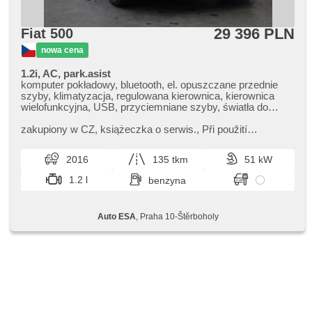
29 396 PLN
Fiat 500
nowa cena
1.2i, AC, park.asist
komputer pokładowy, bluetooth, el. opuszczane przednie
szyby, klimatyzacja, regulowana kierownica, kierownica
wielofunkcyjna, USB, przyciemniane szyby, światła do
jazdy dziennej, felgi aluminiowe, manualna skrzynia biegów,
el. lusterka, wspomaganie układu kierowniczego,
zakupiony w CZ,​ książeczka o serwis.,​ Při použití
zamykanie centralne - zdalne, stabilizacja podwozia (ESP),
financování na leasing nebo úvěr sleva 40 000 Kč. Otevřeno
halogeny, czujnik ciśnienia opon, ABS, przeciwpoślizgowy
denně (včetně víkendů...
2016
135 tkm
51 kW
system kół (ASR), parkovací senzory zadní, immobilizer, 6x
poduszka powietrzna
1.2 l
benzyna
Auto ESA
, Praha 10-Štěrboholy