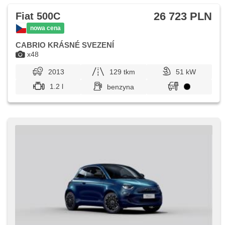
26 723 PLN
Fiat 500C
nowa cena
CABRIO KRÁSNÉ SVEZENÍ
x48
2013
129 tkm
51 kW
1.2 l
benzyna