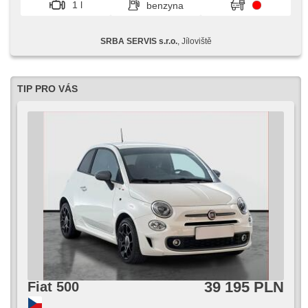
1 l
benzyna
elektronická ruční brzda, vyhřívané trysky ostřikovačů
čelního skla, automatické přepínání dálkových světel
SRBA SERVIS s.r.o.
, Jíloviště
TIP PRO VÁS
39 195 PLN
Fiat 500