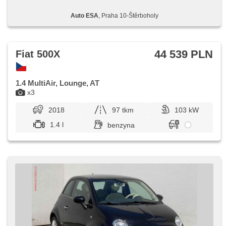
Auto ESA
, Praha 10-Štěrboholy
44 539 PLN
Fiat 500X
1.4 MultiAir, Lounge, AT
x3
2018
97 tkm
103 kW
1.4 l
benzyna