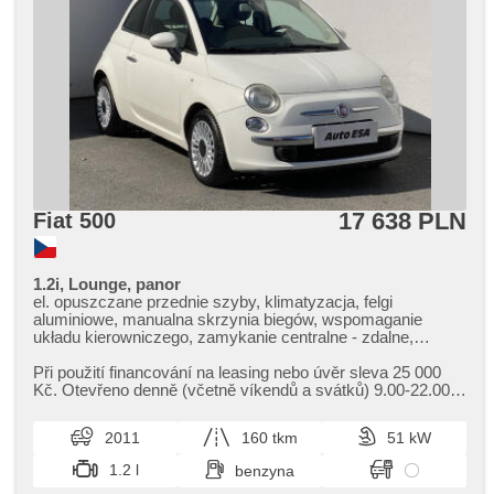
17 638 PLN
Fiat 500
1.2i, Lounge, panor
el. opuszczane przednie szyby, klimatyzacja, felgi
aluminiowe, manualna skrzynia biegów, wspomaganie
układu kierowniczego, zamykanie centralne - zdalne,
stabilizacja podwozia (ESP), ABS, 6x poduszka powietrzna
Při použití financování na leasing nebo úvěr sleva 25 000
Kč. Otevřeno denně (včetně víkendů a svátků) 9.00​-22.00
hod. Kupujte vozy s garancí!
2011
160 tkm
51 kW
1.2 l
benzyna