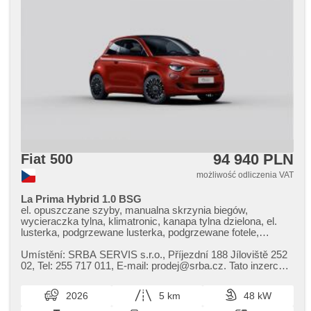
94 940 PLN
Fiat 500
możliwość odliczenia VAT
La Prima Hybrid 1.0 BSG
el. opuszczane szyby, manualna skrzynia biegów,
wycieraczka tylna, klimatronic, kanapa tylna dzielona, el.
lusterka, podgrzewane lusterka, podgrzewane fotele,
tempomat, regulowana kierownica, fotele regulowane, 6x
poduszka powietrzna, USB, czujnik deszczu, halogeny,
Umístění: SRBA SERVIS s.r.o.,​ Příjezdní 188 Jíloviště 252
napęd 4x2, czujnik ciśnienia opon, reflektory LED,
02,​ Tel: 255 717 011,​ E​-mail: prodej@srba.cz. Tato inzerce
parkovací kamera, nouzové brzdění (PEBS), sledování
není návrh n...
únavy řidiče, parkovací senzory zadní, LED denní svícení,
2026
5 km
48 kW
zatmavená zadní skla, Android Auto, Apple CarPlay,
asistent jízdy v jízdním pruhu, digitální příjem rádia (DAB),