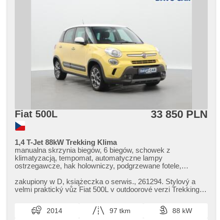
33 850 PLN
Fiat 500L
1,4 T-Jet 88kW Trekking Klima
manualna skrzynia biegów, 6 biegów, schowek z
klimatyzacją, tempomat, automatyczne lampy
ostrzegawcze, hak holowniczy, podgrzewane fotele,
aktywne siedzenie dla kierowcy, fotele regulowane, kanapa
tylna dzielona, digitální přístrojový štít, bluetooth,
zakupiony w D,​ książeczka o serwis.,​ 261294. Stylový a
odtwarzacz CD, USB, AUX, stabilizacja podwozia (ESP),
velmi praktický vůz Fiat 500L v outdoorové verzi Trekking s
ABS, przeciwpoślizgowy system kół (ASR), asystent
výkonným benzin...
hamulcowy, 6x poduszka powietrzna, wyłączenie poduszki
2014
97 tkm
88 kW
pasażera, kierownica wielofunkcyjna, regulowana