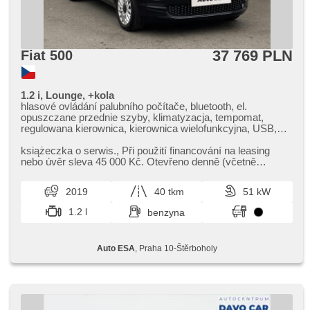
37 769 PLN
Fiat 500
1.2 i, Lounge, +kola
hlasové ovládání palubního počítače, bluetooth, el.
opuszczane przednie szyby, klimatyzacja, tempomat,
regulowana kierownica, kierownica wielofunkcyjna, USB,
felgi aluminiowe, manualna skrzynia biegów, wspomaganie
układu kierowniczego, zamykanie centralne - zdalne,
książeczka o serwis.,​ Při použití financování na leasing
stabilizacja podwozia (ESP), czujnik deszczu, ABS,
nebo úvěr sleva 45 000 Kč. Otevřeno denně (včetně
przeciwpoślizgowy system kół (ASR), parkovací senzory
víkendů a svátků) 9.00​-...
zadní, 6x poduszka powietrzna
2019
40 tkm
51 kW
1.2 l
benzyna
Auto ESA
, Praha 10-Štěrboholy