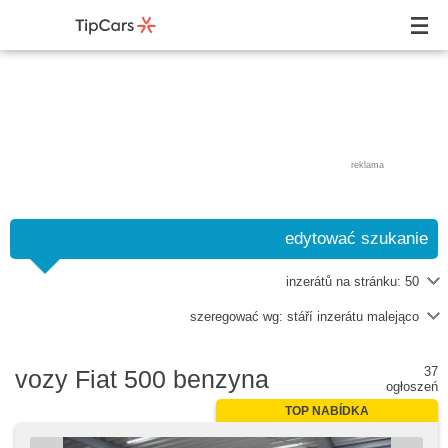
reklama
edytować szukanie
inzerátů na stránku:
50
szeregować wg:
stáří inzerátu malejąco
37
vozy Fiat 500 benzyna
ogłoszeń
TOP NABÍDKA