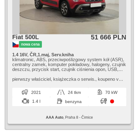
51 666 PLN
Fiat 500L
nowa cena
1.4 16V, ČR,1.maj, Serv.kniha
klimatronic, ABS, przeciwpoślizgowy system kół (ASR),
centralny zamek, komputer pokładowy, halogeny, czujnik
deszczu, przycisk start, czujnik ciśnienia opon, USB,
asystent parkowania, wspomaganie układu
kierowniczego, radio fabryczne, manualna skrzynia
pierwszy właściciel,​ książeczka o serwis.,​ koupeno v
biegów
CZ. Fiat 500L Compact MPV je praktické rodinné auto s
prostorným interiérem a...
2021
24 tkm
70 kW
1.4 l
benzyna
AAA Auto
, Praha 8 - Čimice