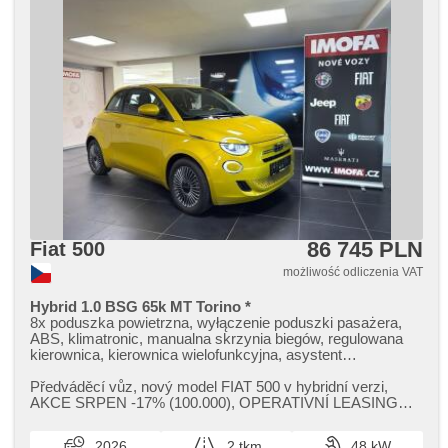
86 745 PLN
Fiat 500
możliwość odliczenia VAT
Hybrid 1.0 BSG 65k MT Torino *
8x poduszka powietrzna, wyłączenie poduszki pasażera,
ABS, klimatronic, manualna skrzynia biegów, regulowana
kierownica, kierownica wielofunkcyjna, asystent
hamulcowy, centralny zamek, fotele regulowane,
wspomaganie układu kierowniczego, el. opuszczane
Předváděcí vůz,​ nový model FIAT 500 v hybridní verzi,​
przednie szyby, termometr zewnętrzny, termometr
AKCE SRPEN ​-17% (100.000),​ OPERATIVNÍ LEASING
wewnętrzny, immobilizer, el. lusterka, podgrzewane
FULL SERVIS 5.881 Kč vč. DPH /...
lusterka, felgi aluminiowe, halogeny, komputer pokładowy,
2026
2 tkm
48 kW