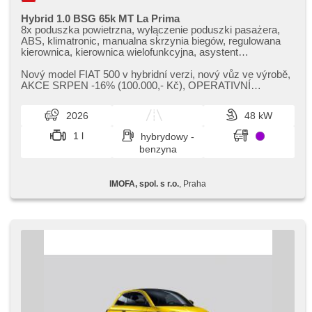
Hybrid 1.0 BSG 65k MT La Prima
8x poduszka powietrzna, wyłączenie poduszki pasażera,
ABS, klimatronic, manualna skrzynia biegów, regulowana
kierownica, kierownica wielofunkcyjna, asystent
hamulcowy, centralny zamek, elektryczna regulacja foteli,
fotele regulowane, wspomaganie układu kierowniczego, el.
Nový model FIAT 500 v hybridní verzi,​ nový vůz ve výrobě,​
opuszczane przednie szyby, termometr zewnętrzny,
AKCE SRPEN ​-16% (100.000,​​- Kč),​ OPERATIVNÍ
termometr wewnętrzny, el. lusterka, podgrzewane lusterka,
LEASING FULL SERVIS 6.038 Kč ...
felgi aluminiowe, halogeny, komputer pokładowy,
2026
48 kW
przeciwpoślizgowy system kół (ASR), nawigacja satelitarna,
czujnik deszczu, czujnik reflektorów, stabilizacja podwozia
1 l
hybrydowy -
(ESP), przyciemniane szyby, wycieraczka tylna, start-stop
benzyna
systém, światła do jazdy dziennej, tempomat dotrzymujący
odległość, asystent pasa ruchu, sledování únavy řidiče,
bluetooth, digitální přístrojová deska, digitální přístrojový štít,
IMOFA, spol. s r.o.
, Praha
dotykové ovládání palubního počítače, hlasové ovládání
palubního počítače, asistent jízdy v koloně, nouzové brzdění
(PEBS)