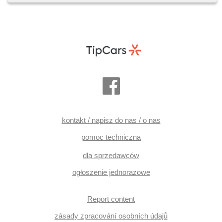
dotykové ovládání palubního počítače, hlasové ovládání
palubního počítače, digitální příjem rádia (DAB), asistent
změny jízdního pruhu, nouzové brzdění (PEBS)
kontakt / napisz do nas / o nas
pomoc techniczna
dla sprzedawców
ogłoszenie jednorazowe
Report content
zásady zpracování osobních údajů