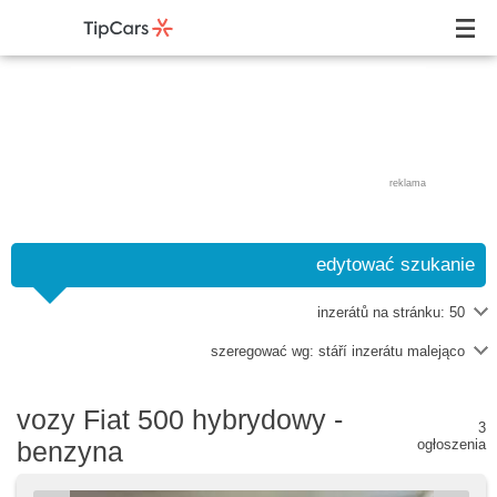
reklama
edytować szukanie
inzerátů na stránku:
50
szeregować wg:
stáří inzerátu malejąco
vozy Fiat 500 hybrydowy -
3
benzyna
ogłoszenia