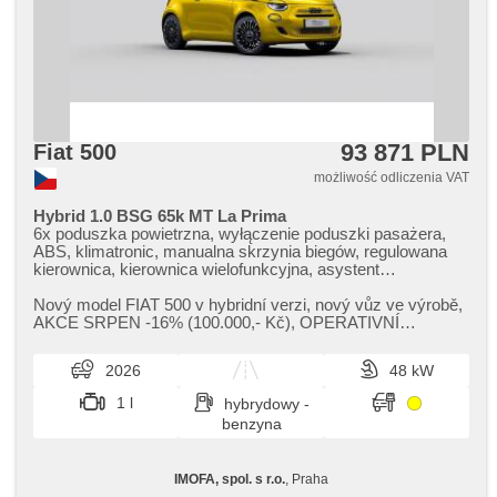
93 871 PLN
Fiat 500
możliwość odliczenia VAT
Hybrid 1.0 BSG 65k MT La Prima
6x poduszka powietrzna, wyłączenie poduszki pasażera,
ABS, klimatronic, manualna skrzynia biegów, regulowana
kierownica, kierownica wielofunkcyjna, asystent
hamulcowy, centralny zamek, kanapa tylna dzielona, fotele
regulowane, wspomaganie układu kierowniczego,
Nový model FIAT 500 v hybridní verzi,​ nový vůz ve výrobě,​
skórzanna tapicerka, el. opuszczane przednie szyby,
AKCE SRPEN ​-16% (100.000,​​- Kč),​ OPERATIVNÍ
termometr zewnętrzny, termometr wewnętrzny, immobilizer,
LEASING FULL SERVIS 6.038 Kč ...
el. lusterka, podgrzewane lusterka, felgi aluminiowe,
2026
48 kW
halogeny, komputer pokładowy, przeciwpoślizgowy system
kół (ASR), czujnik deszczu, czujnik reflektorów, stabilizacja
1 l
hybrydowy -
podwozia (ESP), szyberdach, dach panoramiczny,
benzyna
tempomat dotrzymujący odległość, przyciemniane szyby,
wycieraczka tylna, światła do jazdy dziennej, parkovací
kamera, asystent pasa ruchu, sledování únavy řidiče,
IMOFA, spol. s r.o.
, Praha
bluetooth, digitální přístrojová deska, digitální přístrojový štít,