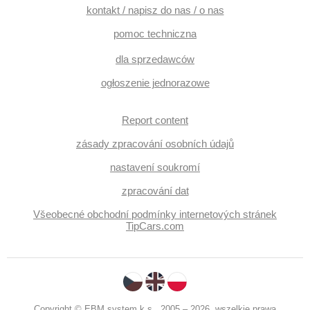
kontakt / napisz do nas / o nas
pomoc techniczna
dla sprzedawców
ogłoszenie jednorazowe
Report content
zásady zpracování osobních údajů
nastavení soukromí
zpracování dat
Všeobecné obchodní podmínky internetových stránek
TipCars.com
Copyright © EBM system k.s., 2005 – 2026, wszelkie prawa