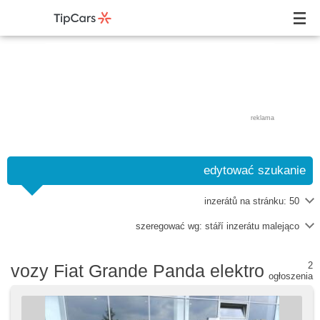
reklama
edytować szukanie
inzerátů na stránku:
50
szeregować wg:
stáří inzerátu malejąco
2
vozy Fiat Grande Panda elektro
ogłoszenia