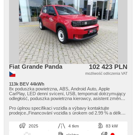
102 423 PLN
Fiat Grande Panda
możliwość odliczenia VAT
113k BEV 44kWh
8x poduszka powietrzna, ABS, Android Auto, Apple
CarPlay, LED denní svícení, USB, tempomat dotrzymujący
odległość, poduszka powietrzna kierowcy, asistent změny
jízdního pruhu, klimatronic, automat, radio fabryczne,
zamykanie centralne - zdalne, digitální příjem rádia (DAB),
Pro úplnou specifikaci vozidla a výbavy kontaktujte
digitální přístrojový štít, el. opuszczane przednie szyby, el.
prodejce.,​Financování vozidla s úrokem od 2.99 % a délkou
składane lusterka, el. lusterka, hands free, asystent pasa
financování až 72 mě...
ruchu, asystent martwego pola, isofix, kierownica
2025
4 tkm
83 kW
wielofunkcyjna, napęd 4x2, czujnik deszczu, stabilizacja
podwozia (ESP), termometr zewnętrzny, podgrzewana