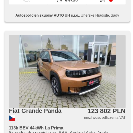
elektro
przednia szyba, chowane zagłówki, wycieraczka tylna,
lampy tylne LED, gwarancja
Autospol člen skupiny AUTO UH s.r.o.
, Uherské Hradiště, Sady
123 802 PLN
Fiat Grande Panda
możliwość odliczenia VAT
113k BEV 44kWh La Prima
8x poduszka powietrzna, ABS, Android Auto, Apple