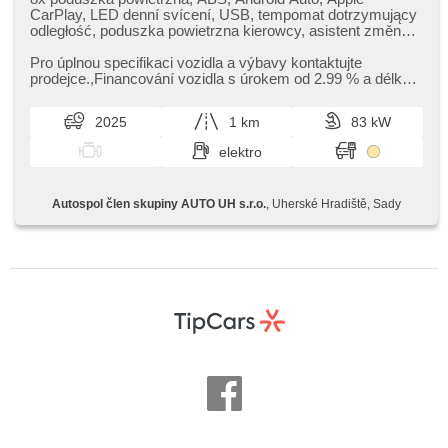
CarPlay, LED denní svícení, USB, tempomat dotrzymujący
odległość, poduszka powietrzna kierowcy, asistent změny
jízdního pruhu, klimatronic, automat, radio fabryczne,
zamykanie centralne - zdalne, digitální příjem rádia (DAB),
Pro úplnou specifikaci vozidla a výbavy kontaktujte
digitální přístrojový štít, el. opuszczane przednie szyby, el.
prodejce.,​Financování vozidla s úrokem od 2.99 % a délkou
składane lusterka, el. lusterka, hands free, asystent
financování až 72 mě...
martwego pola, isofix, czujnik deszczu, stabilizacja
2025
1 km
83 kW
podwozia (ESP), termometr zewnętrzny, podgrzewana
przednia szyba, chowane zagłówki, wycieraczka tylna,
elektro
lampy tylne LED, gwarancja
Autospol člen skupiny AUTO UH s.r.o.
, Uherské Hradiště, Sady