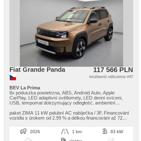
117 566 PLN
Fiat Grande Panda
możliwość odliczenia VAT
BEV La Prima
8x poduszka powietrzna, ABS, Android Auto, Apple
CarPlay, LED adaptivní světlomety, LED denní svícení,
USB, tempomat dotrzymujący odległość, ambientní
osvětlení interiéru, asistent jízdy v jízdním pruhu, asistent
změny jízdního pruhu, automatyczne lampy ostrzegawcze,
paket ZIMA 11 kW palubní AC nabíječka / 3F,​ Financování
klimatronic, automat, automatyczny hamulec,
vozidla s úrokem od 2.99 % a délkou financování až 72
samostmívací zrcátka, automatické přepínání dálkových
měsíců.,​ Možnost pro...
světel, bluetooth, zamykanie centralne - zdalne, centralny
2026
1 km
83 kW
zamek, wyłączenie poduszki pasażera, światła do jazdy
dziennej, digitální příjem rádia (DAB), digitální přístrojová