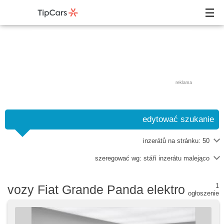
reklama
edytować szukanie
inzerátů na stránku:
50
szeregować wg:
stáří inzerátu malejąco
1
vozy Fiat Grande Panda elektro
ogłoszenie