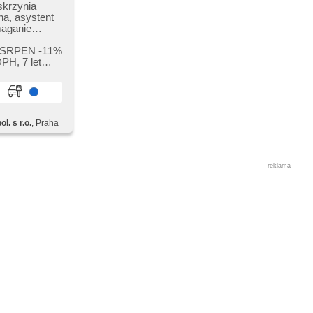
skrzynia
na, asystent
maganie
termometr
erka,
 SRPEN ​-11%
 komputer
PH,​ 7 let
acja
izacja podwozia
ne szyby,
iatła do jazdy
systent pasa
l. s r.o.
, Praha
ojová deska,
ítače,
ia (DAB),
reklama