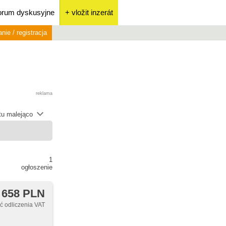
orum dyskusyjne
+ vložit inzerát
nie / registracja
reklama
átu malejąco
1
ogłoszenie
 658 PLN
 odliczenia VAT