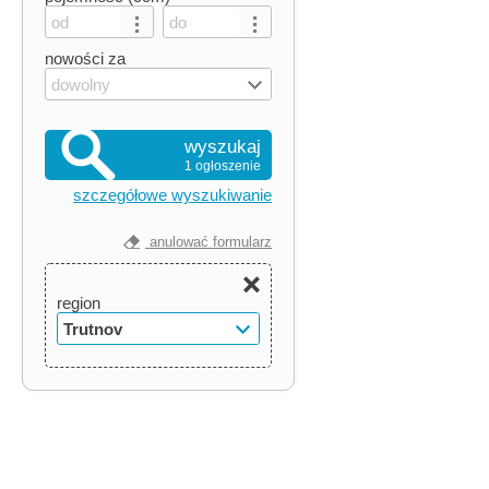
nowości za
dowolny
wyszukaj
1 ogłoszenie
szczegółowe wyszukiwanie
anulować formularz
region
Trutnov