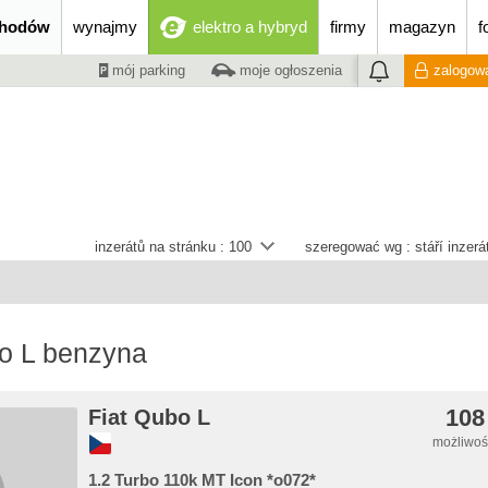
chodów
wynajmy
elektro a hybryd
firmy
magazyn
f
mój parking
moje ogłoszenia
zalogowa
inzerátů na stránku :
100
szeregować wg :
stáří inzer
bo L benzyna
108
Fiat Qubo L
możliwość
1.2 Turbo 110k MT Icon *o072*