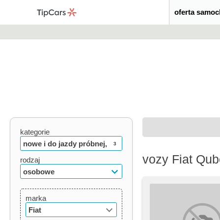
oferta samo
kategorie
nowe i do jazdy próbnej,
3
vozy Fiat Qu
używane, oldtimery
rodzaj
osobowe
marka
Fiat