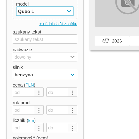
model
Qubo L
+ přidat další značku
szukany tekst
2026
nadwozie
dowolny
silnik
benzyna
cena (
)
PLN
rok prod.
licznik (
)
km
pojemność (ccm)