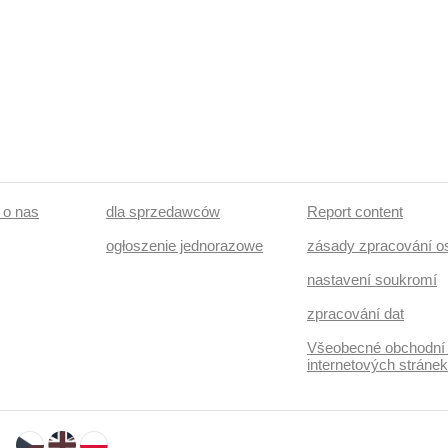
/ o nas
dla sprzedawców
Report content
ogłoszenie jednorazowe
zásady zpracování o
nastavení soukromí
zpracování dat
Všeobecné obchodní
internetových stráne