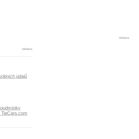
reklama
reklama
sobních údajů
 podmínky
k TipCars.com