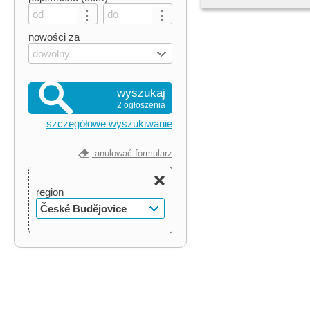
nowości za
dowolny
wyszukaj
2 ogłoszenia
szczegółowe wyszukiwanie
anulować formularz
region
České Budějovice