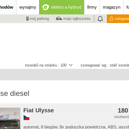
chodów
wynajmy
elektro a hybryd
firmy
magazyn
f
mój parking
moje ogłoszenia
zalogowa
inzerátů na stránku :
100
szeregować wg :
stáří inzer
sse diesel
180
Fiat Ulysse
możliwość
automat, 8 biegów, 8x poduszka powietrzna, ABS, asyst