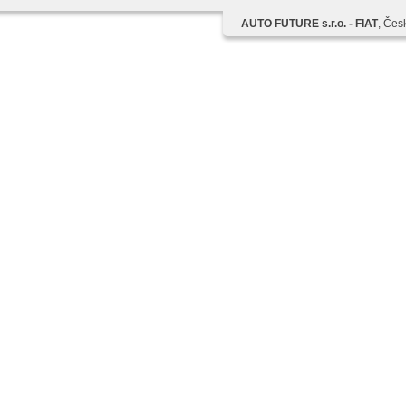
przednie szyby, el. lusterka, immobilizer, zamykanie cen
zdalne, isofix, podgrzewane fotele, aktywne siedzenie dl
AUTO FUTURE s.r.o. - FIAT
, Čes
reflektory LED, halogeny, start-stop systém, digitální pří
(DAB), kanapa tylna dzielona, vyjímatelná zadní sedadla
wycieraczka tylna, přední pohon, třetí řada sedadel