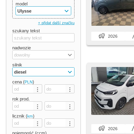
model
Ulysse
+ přidat další značku
szukany tekst
2026
nadwozie
dowolny
silnik
diesel
cena (
)
PLN
rok prod.
licznik (
)
km
2026
pojemność (ccm)