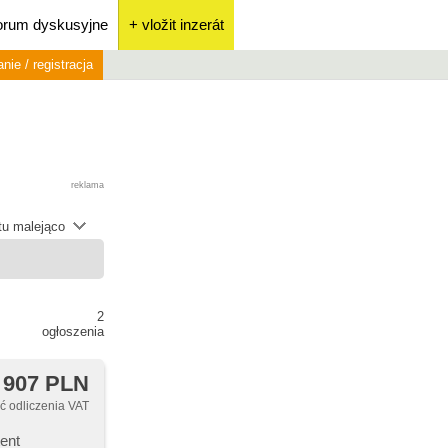
orum dyskusyjne
+ vložit inzerát
nie / registracja
reklama
átu malejąco
2
ogłoszenia
 907 PLN
 odliczenia VAT
ent