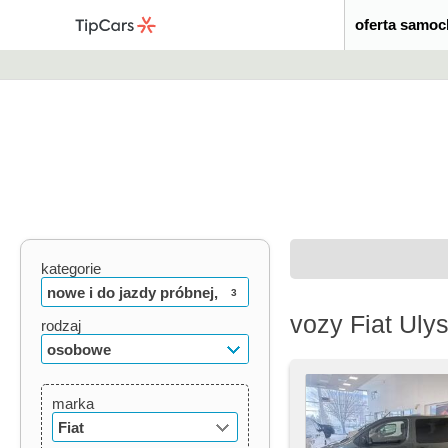
oferta samo
kategorie
nowe i do jazdy próbnej,
3
vozy Fiat Uly
używane, oldtimery
rodzaj
osobowe
marka
Fiat