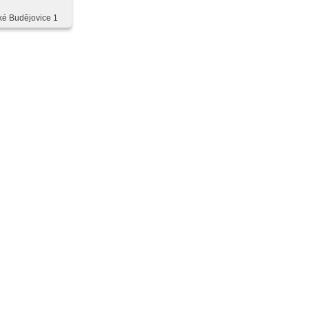
tralne -
a kierowcy,
ké Budějovice 1
jem rádia
,