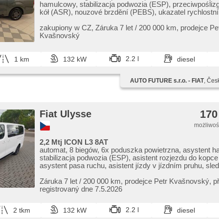
hamulcowy, stabilizacja podwozia (ESP), przeciwpośli
kół (ASR), nouzové brzdění (PEBS), ukazatel rychlostníh
(SLIF), asystent pasa ruchu, asistent změny jízdního pr
sledování únavy řidiče, 2 strefowa klimatyzacja, tempom
zakupiony w CZ,​ Záruka 7 let / 200 000 km,​ prodejce Pe
jazdy dziennej, spełnia EURO VI, komputer pokładowy, 
Kvašnovský
senzory zadní, czujnik reflektorów, czujnik deszczu, re
kierownica, kierownica wielofunkcyjna, podgrzewana ki
hands free, Android Auto, Apple CarPlay, bluetooth, el.
2.2 l
1 km
132 kW
diesel
przednie szyby, el. lusterka, zamykanie centralne - zdaln
podgrzewane fotele, aktywne siedzenie dla kierowcy, ref
AUTO FUTURE s.r.o. - FIAT
, Čes
halogeny, start-stop systém, USB, digitální příjem rádia
termometr zewnętrzny, wycieraczka tylna, zatmavená za
přední pohon, digitální přístrojová deska
170
Fiat Ulysse
możliwość
2,2 Mtj ICON L3 8AT
automat, 8 biegów, 6x poduszka powietrzna, asystent 
stabilizacja podwozia (ESP), asistent rozjezdu do kopc
asystent pasa ruchu, asistent jízdy v jízdním pruhu, sl
řidiče, wspomaganie układu kierowniczego, 2 strefowa k
klimatronic, tempomat, światła do jazdy dziennej, autom
Záruka 7 let / 200 000 km,​ prodejce Petr Kvašnovský,​ 
přepínání dálkových světel, spełnia EURO VI, komputer
registrovaný dne 7.5.2026
digitální přístrojový štít, asystent parkowania, czujnik ref
czujnik deszczu, regulowana kierownica, kierownica wie
2.2 l
2 tkm
132 kW
diesel
hands free, Android Auto, Apple CarPlay, bluetooth, el.