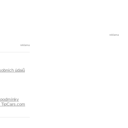
reklama
reklama
sobních údajů
 podmínky
k TipCars.com