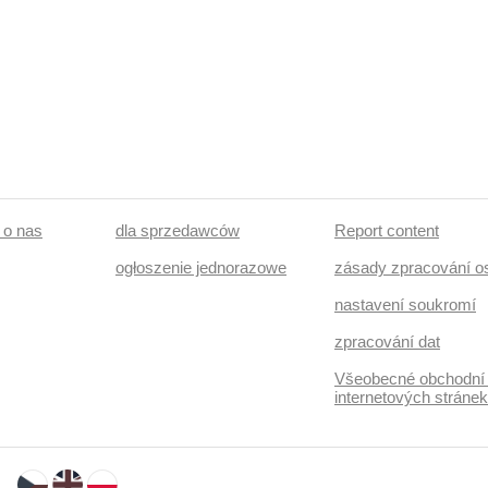
/ o nas
dla sprzedawców
Report content
ogłoszenie jednorazowe
zásady zpracování o
nastavení soukromí
zpracování dat
Všeobecné obchodní
internetových stráne