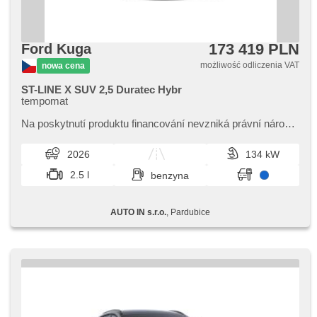
173 419 PLN
Ford Kuga
możliwość odliczenia VAT
nowa cena
ST-LINE X SUV 2,5 Duratec Hybr
tempomat
Na poskytnutí produktu financování nevzniká právní nárok,​
nabídku financování vozidla Vám rádi připravíme dle
individuálních potře...
2026
134 kW
2.5 l
benzyna
AUTO IN s.r.o.
, Pardubice