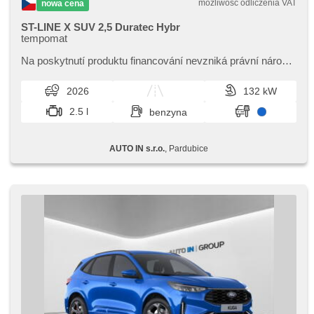
możliwość odliczenia VAT
nowa cena
ST-LINE X SUV 2,5 Duratec Hybr
tempomat
Na poskytnutí produktu financování nevzniká právní nárok,​
nabídku financování vozidla Vám rádi připravíme dle
individuálních potře...
2026
132 kW
2.5 l
benzyna
AUTO IN s.r.o.
, Pardubice