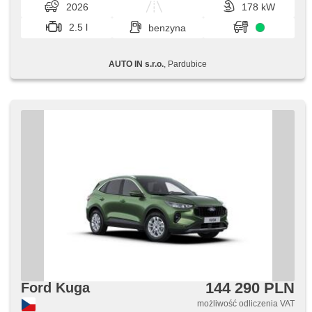
2026
178 kW
2.5 l
benzyna
AUTO IN s.r.o.
, Pardubice
144 290 PLN
Ford Kuga
możliwość odliczenia VAT