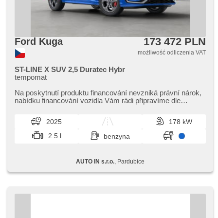
173 472 PLN
Ford Kuga
możliwość odliczenia VAT
ST-LINE X SUV 2,5 Duratec Hybr
tempomat
Na poskytnutí produktu financování nevzniká právní nárok,​
nabídku financování vozidla Vám rádi připravíme dle
individuálních potře...
2025
178 kW
2.5 l
benzyna
AUTO IN s.r.o.
, Pardubice