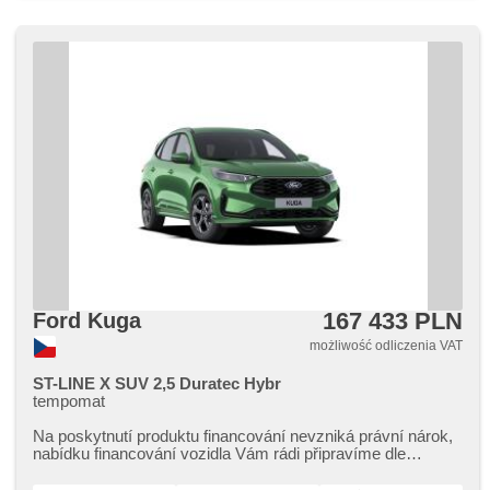
167 433 PLN
Ford Kuga
możliwość odliczenia VAT
ST-LINE X SUV 2,5 Duratec Hybr
tempomat
Na poskytnutí produktu financování nevzniká právní nárok,​
nabídku financování vozidla Vám rádi připravíme dle
individuálních potře...