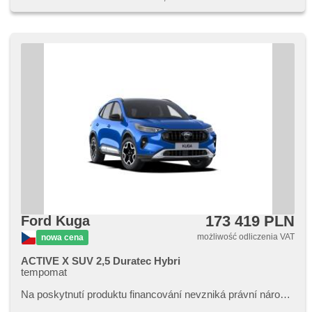
173 419 PLN
Ford Kuga
możliwość odliczenia VAT
nowa cena
ACTIVE X SUV 2,5 Duratec Hybri
tempomat
Na poskytnutí produktu financování nevzniká právní nárok,​
nabídku financování vozidla Vám rádi připravíme dle