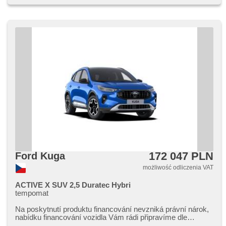
172 047 PLN
Ford Kuga
możliwość odliczenia VAT
ACTIVE X SUV 2,5 Duratec Hybri
tempomat
Na poskytnutí produktu financování nevzniká právní nárok,​
nabídku financování vozidla Vám rádi připravíme dle
individuálních potře...