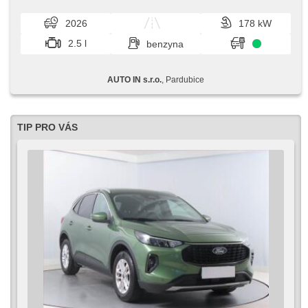
individuálních potře...
2026
178 kW
2.5 l
benzyna
AUTO IN s.r.o.
, Pardubice
TIP PRO VÁS