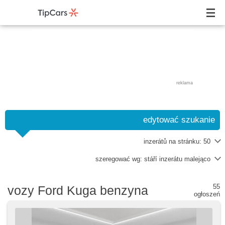
reklama
edytować szukanie
inzerátů na stránku:
50
szeregować wg:
stáří inzerátu malejąco
55
vozy Ford Kuga benzyna
ogłoszeń