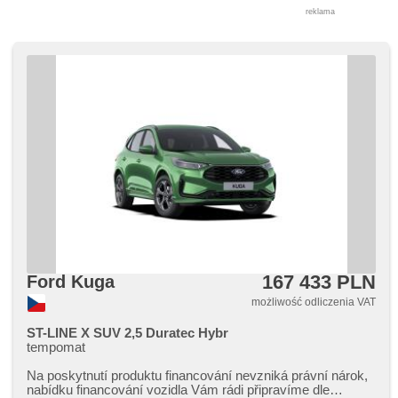
reklama
167 433 PLN
Ford Kuga
możliwość odliczenia VAT
ST-LINE X SUV 2,5 Duratec Hybr
tempomat
Na poskytnutí produktu financování nevzniká právní nárok,​
nabídku financování vozidla Vám rádi připravíme dle