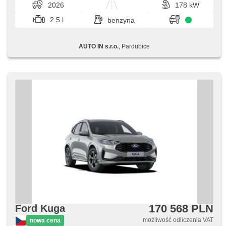
2026
178 kW
2.5 l
benzyna
AUTO IN s.r.o.
, Pardubice
170 568 PLN
Ford Kuga
możliwość odliczenia VAT
nowa cena