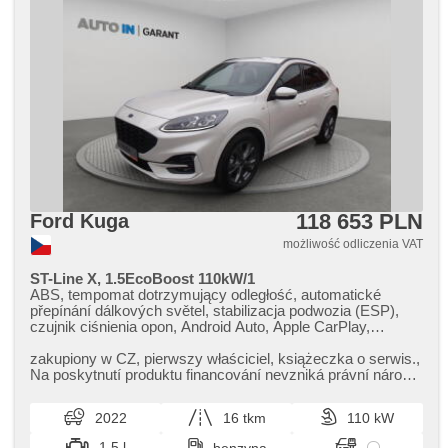
118 653 PLN
Ford Kuga
możliwość odliczenia VAT
ST-Line X, 1.5EcoBoost 110kW/1
ABS, tempomat dotrzymujący odległość, automatické
přepínání dálkových světel, stabilizacja podwozia (ESP),
czujnik ciśnienia opon, Android Auto, Apple CarPlay,
bluetooth, nawigacja satelitarna, USB, asystent martwego
pola, asystent parkowania, parkovací kamera, parkovací
zakupiony w CZ,​ pierwszy właściciel,​ książeczka o serwis.,​
senzory zadní, ukazatel rychlostního limitu (SLIF), asistent
Na poskytnutí produktu financování nevzniká právní nárok,​
rozjezdu do kopce (HSA), wspomaganie układu
nabídku finan...
kierowniczego, światła do jazdy dziennej, LED adaptivní
2022
16 tkm
110 kW
světlomety, halogeny, zamykanie centralne - zdalne,
immobilizer, wyłączenie poduszki pasażera, isofix, digitální
1.5 l