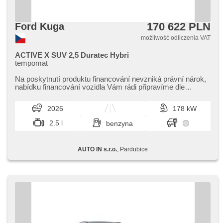
170 622 PLN
Ford Kuga
możliwość odliczenia VAT
ACTIVE X SUV 2,5 Duratec Hybri
tempomat
Na poskytnutí produktu financování nevzniká právní nárok,​
nabídku financování vozidla Vám rádi připravíme dle
individuálních potře...
2026
178 kW
2.5 l
benzyna
AUTO IN s.r.o.
, Pardubice