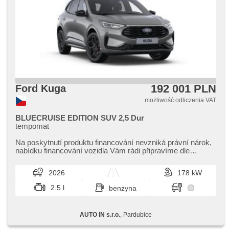
192 001 PLN
Ford Kuga
możliwość odliczenia VAT
BLUECRUISE EDITION SUV 2,5 Dur
tempomat
Na poskytnutí produktu financování nevzniká právní nárok,​
nabídku financování vozidla Vám rádi připravíme dle
individuálních potře...
2026
178 kW
2.5 l
benzyna
AUTO IN s.r.o.
, Pardubice