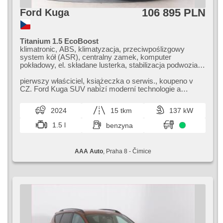
106 895 PLN
Ford Kuga
Titanium 1.5 EcoBoost
klimatronic, ABS, klimatyzacja, przeciwpoślizgowy
system kół (ASR), centralny zamek, komputer
pokładowy, el. składane lusterka, stabilizacja podwozia
(ESP), halogeny, podgrzewane fotele, czujnik deszczu,
przycisk start, czujnik ciśnienia opon, USB, 6x poduszka
pierwszy właściciel,​ książeczka o serwis.,​ koupeno v
powietrzna, podgrzewana przednia szyba, podgrzewana
CZ. Ford Kuga SUV nabízí moderní technologie a
kierownica, asystent pasa ruchu, asystent parkowania,
pohodlný interiér pro rodinné ...
wspomaganie układu kierowniczego, el. opuszczane
2024
15 tkm
137 kW
szyby, relingi dachowe, radio fabryczne, automat
1.5 l
benzyna
AAA Auto
, Praha 8 - Čimice