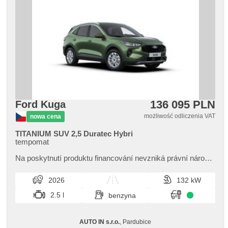
136 095 PLN
Ford Kuga
możliwość odliczenia VAT
nowa cena
TITANIUM SUV 2,5 Duratec Hybri
tempomat
Na poskytnutí produktu financování nevzniká právní nárok,​
nabídku financování vozidla Vám rádi připravíme dle
individuálních potře...
2026
132 kW
2.5 l
benzyna
AUTO IN s.r.o.
, Pardubice