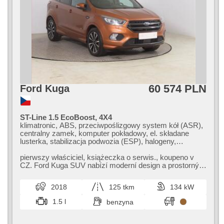
60 574 PLN
Ford Kuga
ST-Line 1.5 EcoBoost, 4X4
klimatronic, ABS, przeciwpoślizgowy system kół (ASR),
centralny zamek, komputer pokładowy, el. składane
lusterka, stabilizacja podwozia (ESP), halogeny,
podgrzewane fotele, czujnik deszczu, przycisk start,
czujnik ciśnienia opon, USB, automatyczne parkowanie,
pierwszy właściciel,​ książeczka o serwis.,​ koupeno v
podgrzewana przednia szyba, podgrzewana kierownica,
CZ. Ford Kuga SUV nabízí moderní design a prostorný
asystent pasa ruchu, el. lusterka, wspomaganie układu
interiér,​ což ocení rodin...
kierowniczego, el. opuszczane szyby, relingi dachowe,
2018
125 tkm
134 kW
radio fabryczne, automat, napęd 4x4
1.5 l
benzyna