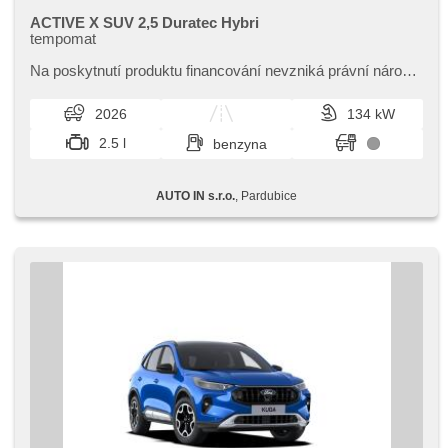
ACTIVE X SUV 2,5 Duratec Hybri
tempomat
Na poskytnutí produktu financování nevzniká právní nárok,​
nabídku financování vozidla Vám rádi připravíme dle
individuálních potře...
2026
134 kW
2.5 l
benzyna
AUTO IN s.r.o.
, Pardubice