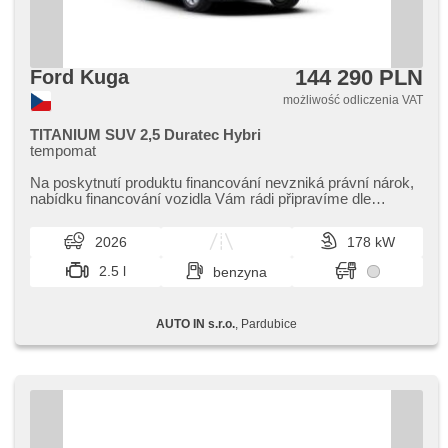
144 290 PLN
Ford Kuga
możliwość odliczenia VAT
TITANIUM SUV 2,5 Duratec Hybri
tempomat
Na poskytnutí produktu financování nevzniká právní nárok,​
nabídku financování vozidla Vám rádi připravíme dle
individuálních potře...
2026
178 kW
2.5 l
benzyna
AUTO IN s.r.o.
, Pardubice