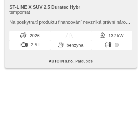
ST-LINE X SUV 2,5 Duratec Hybr
tempomat
Na poskytnutí produktu financování nevzniká právní nárok,​
nabídku financování vozidla Vám rádi připravíme dle
individuálních potře...
2026
132 kW
2.5 l
benzyna
AUTO IN s.r.o.
, Pardubice