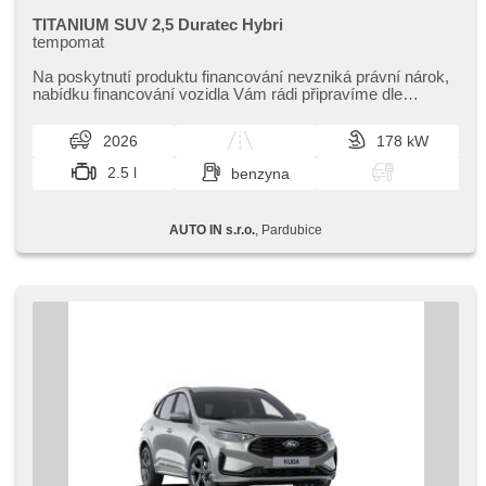
TITANIUM SUV 2,5 Duratec Hybri
tempomat
Na poskytnutí produktu financování nevzniká právní nárok,​
nabídku financování vozidla Vám rádi připravíme dle
individuálních potře...
2026
178 kW
2.5 l
benzyna
AUTO IN s.r.o.
, Pardubice