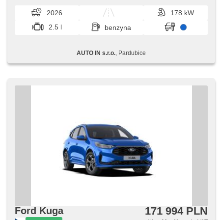
2026
178 kW
2.5 l
benzyna
AUTO IN s.r.o.
, Pardubice
171 994 PLN
Ford Kuga