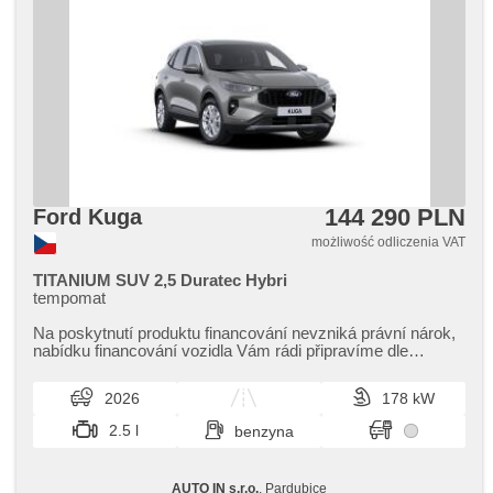
144 290 PLN
Ford Kuga
możliwość odliczenia VAT
TITANIUM SUV 2,5 Duratec Hybri
tempomat
Na poskytnutí produktu financování nevzniká právní nárok,​
nabídku financování vozidla Vám rádi připravíme dle
individuálních potře...
2026
178 kW
2.5 l
benzyna
AUTO IN s.r.o.
, Pardubice