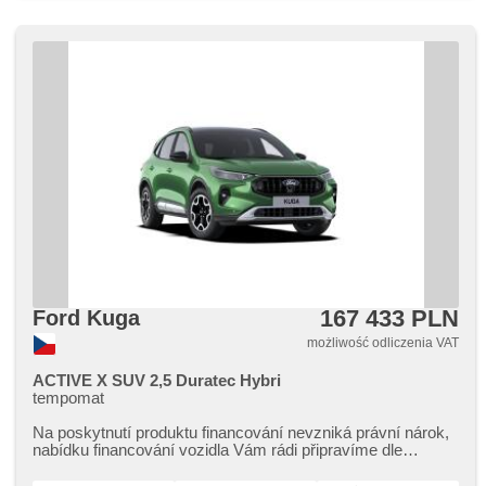
167 433 PLN
Ford Kuga
możliwość odliczenia VAT
ACTIVE X SUV 2,5 Duratec Hybri
tempomat
Na poskytnutí produktu financování nevzniká právní nárok,​
nabídku financování vozidla Vám rádi připravíme dle
individuálních potře...