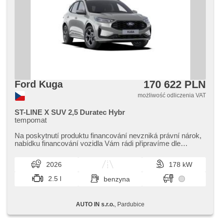
170 622 PLN
Ford Kuga
możliwość odliczenia VAT
ST-LINE X SUV 2,5 Duratec Hybr
tempomat
Na poskytnutí produktu financování nevzniká právní nárok,​
nabídku financování vozidla Vám rádi připravíme dle
individuálních potře...
2026
178 kW
2.5 l
benzyna
AUTO IN s.r.o.
, Pardubice