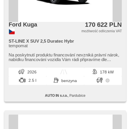
170 622 PLN
Ford Kuga
możliwość odliczenia VAT
ST-LINE X SUV 2,5 Duratec Hybr
tempomat
Na poskytnutí produktu financování nevzniká právní nárok,​
nabídku financování vozidla Vám rádi připravíme dle
individuálních potře...
2026
178 kW
2.5 l
benzyna
AUTO IN s.r.o.
, Pardubice