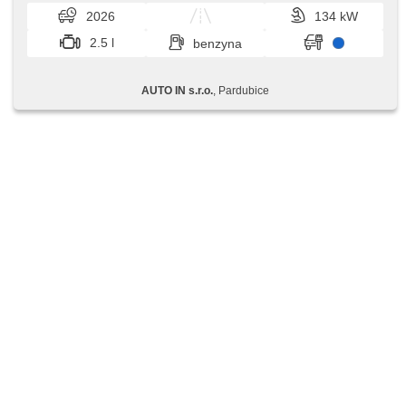
individuálních potře...
2026
134 kW
2.5 l
benzyna
AUTO IN s.r.o.
, Pardubice