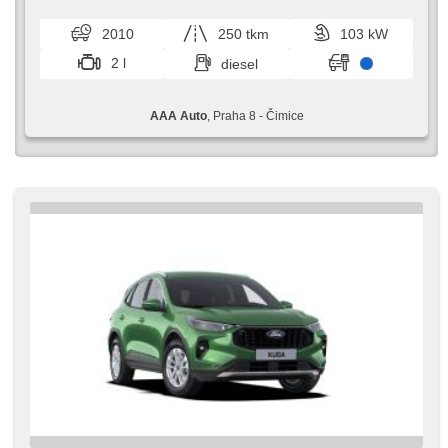
szyby, relingi dachowe, radio fabryczne, manualna
skrzynia biegów, napęd 4x4
2010
250 tkm
103 kW
2 l
diesel
AAA Auto
, Praha 8 - Čimice