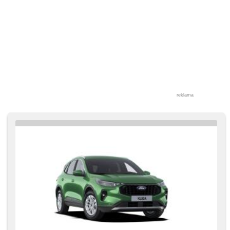
dzielona, isofix, ambientní osvětlení interiéru, el. otwieranie
bagażnika, el. lusterka, podgrzewane lusterka,
przyciemniane szyby, felgi aluminiowe, czujnik ciśnienia
opon, podgrzewana przednia szyba, podgrzewana
kierownica, podgrzewane fotele, LED adaptivní světlomety,
LED matrixové světlomety, adaptacyjne reflektory, asistent
stability přívěsu (TSA)
reklama