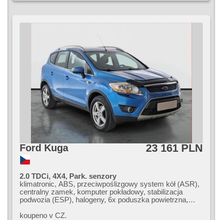
23 161 PLN
Ford Kuga
2.0 TDCi, 4X4, Park. senzory
klimatronic, ABS, przeciwpoślizgowy system kół (ASR),
centralny zamek, komputer pokładowy, stabilizacja
podwozia (ESP), halogeny, 6x poduszka powietrzna,
podgrzewana przednia szyba, asystent parkowania,
wspomaganie układu kierowniczego, el. opuszczane
koupeno v CZ.