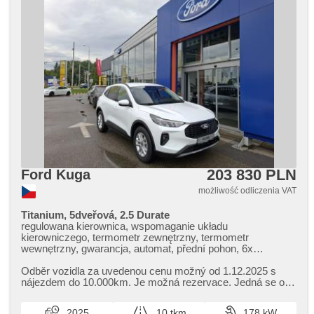
203 830 PLN
Ford Kuga
możliwość odliczenia VAT
Titanium, 5dveřová, 2.5 Durate
regulowana kierownica, wspomaganie układu
kierowniczego, termometr zewnętrzny, termometr
wewnętrzny, gwarancja, automat, přední pohon, 6x
poduszka powietrzna, radio fabryczne, USB, bluetooth,
digitální příjem rádia (DAB), Android Auto, Apple CarPlay,
Odběr vozidla za uvedenou cenu možný od 1.12.2025 s
hands free, komputer pokładowy, digitální přístrojový štít,
nájezdem do 10.000km. Je možná rezervace. Jedná se o
digitální přístrojová deska, volba jízdního režimu,
DEMO vozidlo,​ aktuální st...
bezdrátová nabíječka mobilních telefonů, klimatronic, 2
2025
10 tkm
178 kW