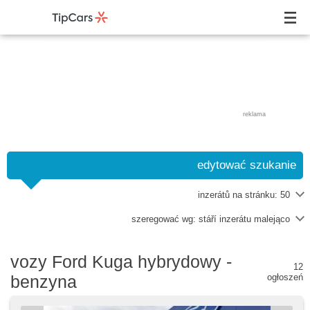
reklama
edytować szukanie
inzerátů na stránku:
50
szeregować wg:
stáří inzerátu malejąco
vozy Ford Kuga hybrydowy -
12
benzyna
ogłoszeń