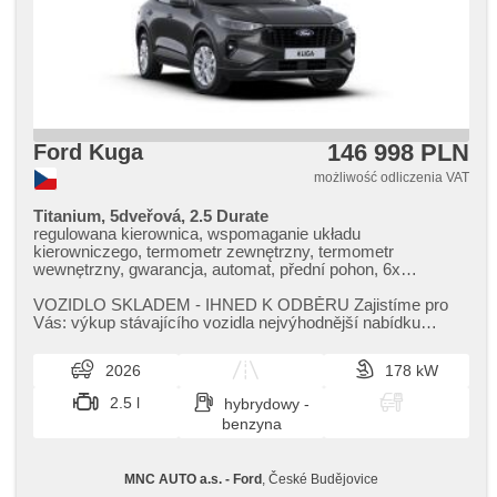
146 998 PLN
Ford Kuga
możliwość odliczenia VAT
Titanium, 5dveřová, 2.5 Durate
regulowana kierownica, wspomaganie układu
kierowniczego, termometr zewnętrzny, termometr
wewnętrzny, gwarancja, automat, přední pohon, 6x
poduszka powietrzna, radio fabryczne, USB, bluetooth,
digitální příjem rádia (DAB), Android Auto, Apple CarPlay,
VOZIDLO SKLADEM ​- IHNED K ODBĚRU Zajistíme pro
hands free, komputer pokładowy, digitální přístrojový štít,
Vás: výkup stávajícího vozidla nejvýhodnější nabídku
digitální přístrojová deska, volba jízdního režimu,
financování samostatné poj...
bezdrátová nabíječka mobilních telefonů, klimatronic, 2
2026
178 kW
strefowa klimatyzacja, el. opuszczane szyby, czujnik
deszczu, czujnik reflektorów, LED denní svícení, światła do
2.5 l
hybrydowy -
jazdy dziennej, reflektory LED, automatické přepínání
benzyna
dálkových světel, halogeny, lampy tylne LED, nouzové
brzdění (PEBS), bezklíčové odemykání, przycisk start,
parkovací senzory přední, parkovací senzory zadní,
MNC AUTO a.s. - Ford
, České Budějovice
parkovací kamera, elektronická ruční brzda, ABS,