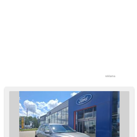
przyciemniane szyby, felgi aluminiowe, czujnik ciśnienia
opon, podgrzewana przednia szyba, podgrzewana
kierownica, podgrzewane fotele, asistent stability přívěsu
(TSA)
reklama