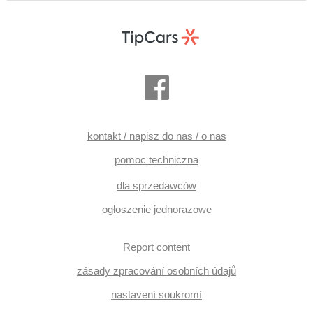
start, parkovací senzory přední, parkovací senzory zadní,
elektronická ruční brzda, ABS, stabilizacja podwozia (ESP),
asistent rozjezdu do kopce (HSA), asystent martwego pola,
hlídání provozu při couvání (RCTA), ukazatel rychlostního
limitu (SLIF), kanapa tylna dzielona, isofix, ambientní
osvětlení interiéru, el. otwieranie bagażnika, el. lusterka,
podgrzewane lusterka, przyciemniane szyby, hak
holowniczy, felgi aluminiowe, czujnik ciśnienia opon
kontakt / napisz do nas / o nas
pomoc techniczna
dla sprzedawców
ogłoszenie jednorazowe
Report content
zásady zpracování osobních údajů
nastavení soukromí