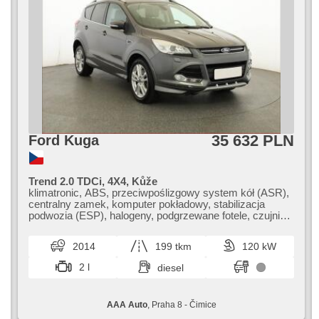
limitu (SLIF), kanapa tylna dzielona, isofix, ambientní
osvětlení interiéru, el. otwieranie bagażnika, el. lusterka,
podgrzewane lusterka, przyciemniane szyby, hak
holowniczy, felgi aluminiowe, czujnik ciśnienia opon
35 632 PLN
Ford Kuga
Trend 2.0 TDCi, 4X4, Kůže
klimatronic, ABS, przeciwpoślizgowy system kół (ASR),
centralny zamek, komputer pokładowy, stabilizacja
podwozia (ESP), halogeny, podgrzewane fotele, czujnik
deszczu, hak holowniczy, USB, automatyczne
parkowanie, podgrzewana przednia szyba,
2014
199 tkm
120 kW
wspomaganie układu kierowniczego, el. opuszczane
szyby, relingi dachowe, radio fabryczne, manualna
2 l
diesel
skrzynia biegów, napęd 4x4
AAA Auto
, Praha 8 - Čimice