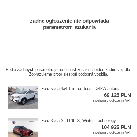
żadne ogłoszenie nie odpowiada
parametrom szukania
Podle zadaných parametrů jsme nenašli v naší nabídce žádné vozidlo.
Zobrazujeme proto alespoň podobná vozidla.
Ford Kuga 4x4 1.5 EcoBoost 134kW automat
69 125 PLN
możliwość odliczenia VAT
Ford Kuga ST​-LINE X,​ Winter,​ Technology
104 935 PLN
możliwość odliczenia VAT