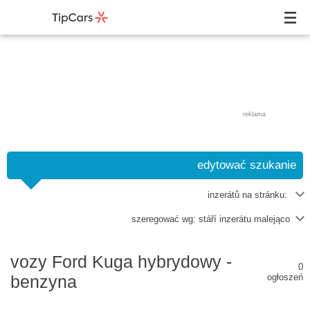
reklama
edytować szukanie
inzerátů na stránku:
szeregować wg:
stáří inzerátu malejąco
vozy Ford Kuga hybrydowy -
0
benzyna
ogłoszeń