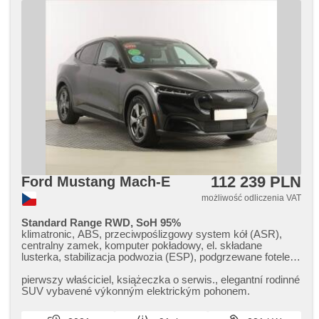
112 239 PLN
Ford Mustang Mach-E
możliwość odliczenia VAT
Standard Range RWD, SoH 95%
klimatronic, ABS, przeciwpoślizgowy system kół (ASR),
centralny zamek, komputer pokładowy, el. składane
lusterka, stabilizacja podwozia (ESP), podgrzewane fotele,
skórzanna tapicerka, czujnik deszczu, czujnik ciśnienia
opon, USB, podgrzewana kierownica, asystent pasa ruchu,
pierwszy właściciel,​ książeczka o serwis.,​ elegantní rodinné
wspomaganie układu kierowniczego, el. opuszczane szyby,
SUV vybavené výkonným elektrickým pohonem.
radio fabryczne, automat