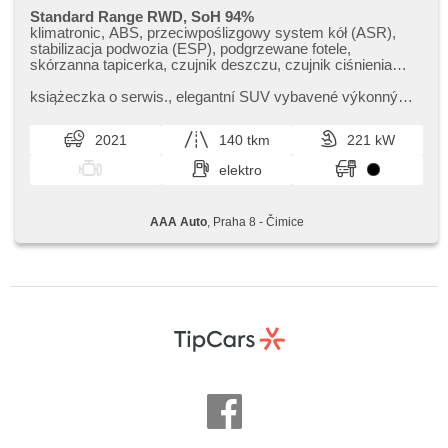
Standard Range RWD, SoH 94%
klimatronic, ABS, przeciwpoślizgowy system kół (ASR),
stabilizacja podwozia (ESP), podgrzewane fotele,
skórzanna tapicerka, czujnik deszczu, czujnik ciśnienia
opon, USB, podgrzewana przednia szyba, podgrzewana
kierownica, asystent pasa ruchu, wspomaganie układu
książeczka o serwis.,​ elegantní SUV vybavené výkonným
kierowniczego, el. opuszczane szyby, automat
elektrickým pohonem.
2021
140 tkm
221 kW
elektro
AAA Auto
, Praha 8 - Čimice