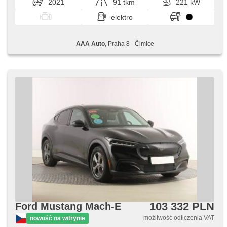
2021
91 tkm
221 kW
elektro
AAA Auto
, Praha 8 - Čimice
103 332 PLN
Ford Mustang Mach-E
możliwość odliczenia VAT
nowość na witrynie