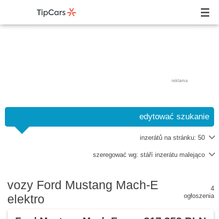
reklama
edytować szukanie
inzerátů na stránku:
50
szeregować wg:
stáří inzerátu malejąco
vozy Ford Mustang Mach-E
4
elektro
ogłoszenia