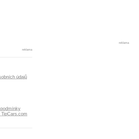
, chowane
wcy, wifi
reklama
reklama
sobních údajů
 podmínky
k TipCars.com