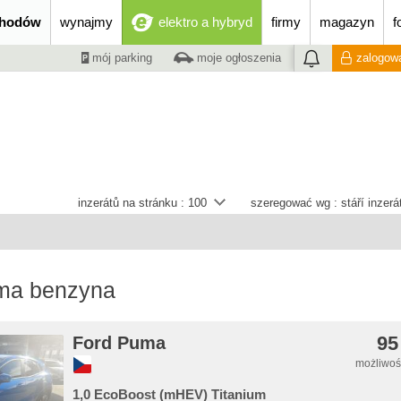
chodów
wynajmy
elektro a hybryd
firmy
magazyn
f
mój parking
moje ogłoszenia
zalogowa
inzerátů na stránku :
100
szeregować wg :
stáří inzer
ma benzyna
95
Ford Puma
możliwość
1,0 EcoBoost (mHEV) Titanium