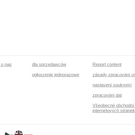
podgrzewana przednia szyba, podgrzewana kierownica
zagłówki, fotele regulowane, aktywne siedzenie dla kiero
hotspot, lampy tylne LED
/ o nas
dla sprzedawców
Report content
ogłoszenie jednorazowe
zásady zpracování o
nastavení soukromí
zpracování dat
Všeobecné obchodní
internetových stráne