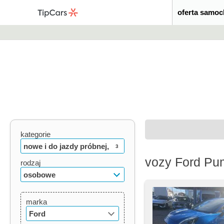
oferta samo
kategorie
nowe i do jazdy próbnej,
3
vozy Ford Pu
używane, oldtimery
rodzaj
osobowe
marka
Ford