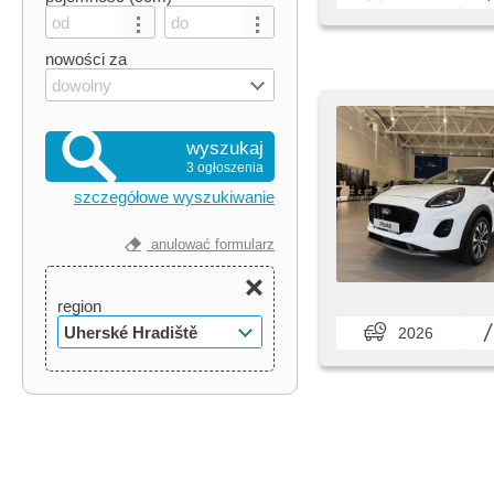
nowości za
dowolny
wyszukaj
3 ogłoszenia
szczegółowe wyszukiwanie
anulować formularz
region
Uherské Hradiště
2026