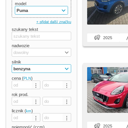
model
Puma
+ přidat další značku
szukany tekst
2025
nadwozie
dowolny
silnik
benzyna
cena (
)
PLN
rok prod.
licznik (
)
km
2025
pojemność (ccm)