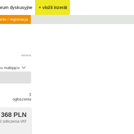
orum dyskusyjne
+ vložit inzerát
nie / registracja
reklama
átu malejąco
3
ogłoszenia
 368 PLN
 odliczenia VAT