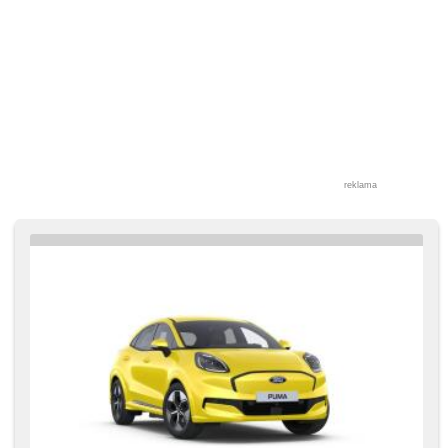
kierownica, podgrzewane fotele
reklama