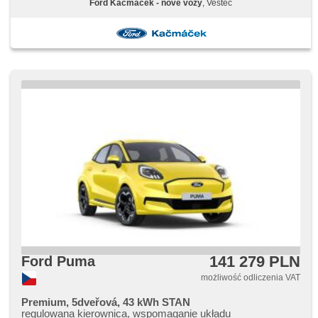
Ford Kačmáček - nové vozy
, Vestec
(ESP), przeciwpoślizgowy system kół (ASR), asistent
rozjezdu do kopce (HSA), asystent hamulcowy, isofix,
asystent pasa ruchu, nouzové brzdění (PEBS), radio
fabryczne, USB, bluetooth, digitální příjem rádia (DAB),
Android Auto, Apple CarPlay, hands free, fotele regulowane,
ambientní osvětlení interiéru, el. lusterka, el. składane
lusterka, podgrzewane lusterka, przyciemniane szyby, felgi
aluminiowe, czujnik ciśnienia opon, podgrzewana przednia
szyba, podgrzewana kierownica, podgrzewane fotele
141 279 PLN
Ford Puma
możliwość odliczenia VAT
Premium, 5dveřová, 43 kWh STAN
regulowana kierownica, wspomaganie układu