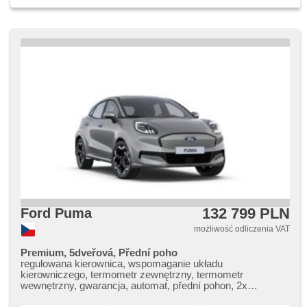
fabryczne, USB, bluetooth, digitální příjem rádia (DAB),
Android Auto, Apple CarPlay, hands free, fotele regulowane,
ambientní osvětlení interiéru, podgrzewane lusterka,
przyciemniane szyby, felgi aluminiowe, czujnik ciśnienia
opon, podgrzewana przednia szyba, podgrzewana
kierownica, podgrzewane fotele
132 799 PLN
Ford Puma
możliwość odliczenia VAT
Premium, 5dveřová, Přední poho
regulowana kierownica, wspomaganie układu
kierowniczego, termometr zewnętrzny, termometr
wewnętrzny, gwarancja, automat, přední pohon, 2x
poduszka powietrzna, bezklíčové odemykání, przycisk