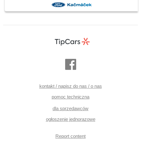
Android Auto, Apple CarPlay, hands free, fotele regulowane,
ambientní osvětlení interiéru, el. lusterka, el. składane
lusterka, podgrzewane lusterka, przyciemniane szyby, felgi
aluminiowe, czujnik ciśnienia opon, bezklíčové odemykání,
przycisk start, el. domykanie drzwi, bezdrátová nabíječka
mobilních telefonů, podgrzewana przednia szyba,
podgrzewana kierownica, podgrzewane fotele, parkovací
kamera
kontakt / napisz do nas / o nas
pomoc techniczna
dla sprzedawców
ogłoszenie jednorazowe
Report content