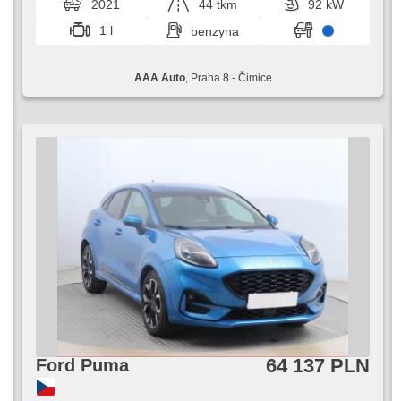
2021
44 tkm
92 kW
szyby, radio fabryczne, manualna skrzynia biegów
1 l
benzyna
AAA Auto
, Praha 8 - Čimice
64 137 PLN
Ford Puma