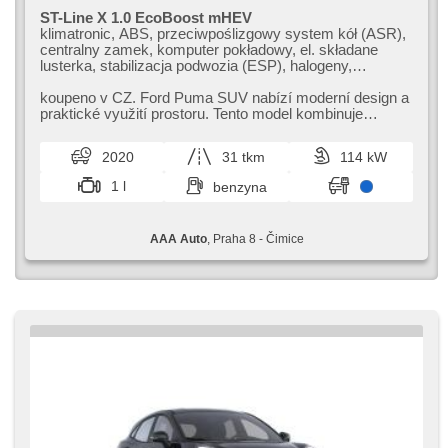
ST-Line X 1.0 EcoBoost mHEV
klimatronic, ABS, przeciwpoślizgowy system kół (ASR),
centralny zamek, komputer pokładowy, el. składane
lusterka, stabilizacja podwozia (ESP), halogeny,
podgrzewane fotele, czujnik deszczu, przycisk start,
czujnik ciśnienia opon, USB, 6x poduszka powietrzna,
koupeno v CZ. Ford Puma SUV nabízí moderní design a
podgrzewana przednia szyba, podgrzewana kierownica,
praktické využití prostoru. Tento model kombinuje
asystent pasa ruchu, asystent parkowania, el. lusterka,
komfortní výbavu s příznivou...
wspomaganie układu kierowniczego, el. opuszczane
2020
31 tkm
114 kW
szyby, radio fabryczne, manualna skrzynia biegów
1 l
benzyna
AAA Auto
, Praha 8 - Čimice