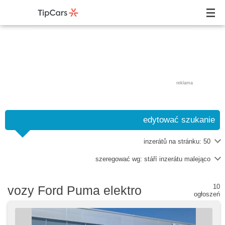
reklama
edytować szukanie
inzerátů na stránku:
50
szeregować wg:
stáří inzerátu malejąco
10
vozy Ford Puma elektro
ogłoszeń