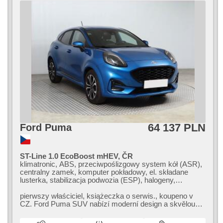
kamera
64 137 PLN
Ford Puma
ST-Line 1.0 EcoBoost mHEV, ČR
klimatronic, ABS, przeciwpoślizgowy system kół (ASR),
centralny zamek, komputer pokładowy, el. składane
lusterka, stabilizacja podwozia (ESP), halogeny,
podgrzewane fotele, czujnik deszczu, przycisk start,
czujnik ciśnienia opon, USB, 6x poduszka powietrzna,
pierwszy właściciel,​ książeczka o serwis.,​ koupeno v
podgrzewana przednia szyba, podgrzewana kierownica,
CZ. Ford Puma SUV nabízí moderní design a skvělou
asystent pasa ruchu, asystent parkowania,
ovladatelnost. Tento model ...
wspomaganie układu kierowniczego, el. opuszczane