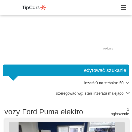
reklama
edytować szukanie
inzerátů na stránku:
50
szeregować wg:
stáří inzerátu malejąco
1
vozy Ford Puma elektro
ogłoszenie