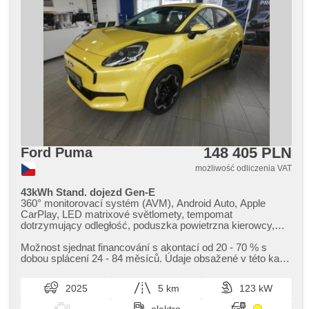
148 405 PLN
Ford Puma
możliwość odliczenia VAT
43kWh Stand. dojezd Gen-E
360° monitorovací systém (AVM), Android Auto, Apple
CarPlay, LED matrixové světlomety, tempomat
dotrzymujący odległość, poduszka powietrzna kierowcy,
ambientní osvětlení interiéru, asistent jízdy v jízdním pruhu,
asistent rozjezdu do kopce (HSA), klimatronic, automat,
Možnost sjednat financování s akontací od 20 ​- 70 % s
automatické přepínání dálkových světel, radio fabryczne,
dobou splácení 24 ​- 84 měsíců. Údaje obsažené v této kartě
bezdrátová nabíječka mobilních telefonů, bluetooth, digitální
vozu mají informa...
příjem rádia (DAB), digitální přístrojová deska, digitální
2025
5 km
123 kW
přístrojový štít, 2 strefowa klimatyzacja, el. lusterka,
elektronická ruční brzda, hands free, hlasové ovládání