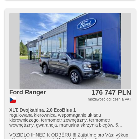
start-stop systém, felgi aluminiowe, czujnik ciśnienia opon,
podgrzewana kierownica, podgrzewane fotele, blokowanie
mech. różnicowego, hak holowniczy
176 747 PLN
Ford Ranger
możliwość odliczenia VAT
XLT, Dvojkabina, 2.0 EcoBlue 1
regulowana kierownica, wspomaganie układu
kierowniczego, termometr zewnętrzny, termometr
wewnętrzny, gwarancja, manualna skrzynia biegów, 6
biegów, napęd 4x4, 8x poduszka powietrzna, isofix, ABS,
stabilizacja podwozia (ESP), nouzové brzdění (PEBS),
VOZIDLO IHNED K ODBĚRU !!! Zajistíme pro Vás: výkup