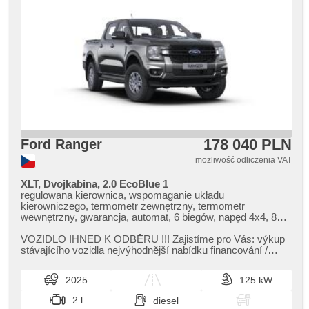
178 040 PLN
Ford Ranger
możliwość odliczenia VAT
XLT, Dvojkabina, 2.0 EcoBlue 1
regulowana kierownica, wspomaganie układu
kierowniczego, termometr zewnętrzny, termometr
wewnętrzny, gwarancja, automat, 6 biegów, napęd 4x4, 8x
poduszka powietrzna, isofix, ABS, stabilizacja podwozia
(ESP), nouzové brzdění (PEBS), asistent rozjezdu do
VOZIDLO IHNED K ODBĚRU !!! Zajistíme pro Vás: výkup
kopce (HSA), asistent stability přívěsu (TSA), automat. blok.
stávajícího vozidla nejvýhodnější nabídku financování /
mech. różnicowego, asystent pasa ruchu, asistent jízdy v
operativního leasin...
jízdním pruhu, ukazatel rychlostního limitu (SLIF),
2025
125 kW
tempomat, tempomat dotrzymujący odległość, parkovací
kamera, parkovací senzory zadní, digitální příjem rádia
2 l
diesel
(DAB), Android Auto, Apple CarPlay, klimatyzacja, volba