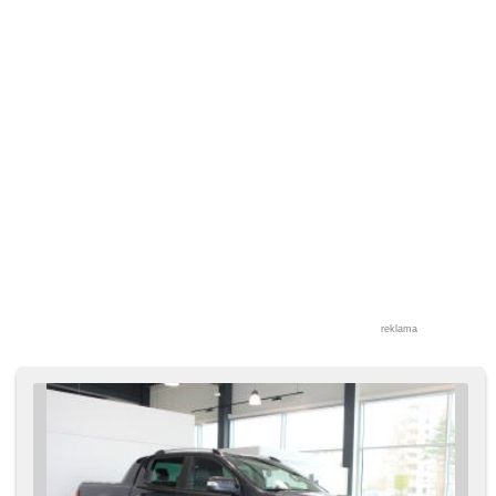
strefowa klimatyzacja, volba jízdního režimu, elektronická
ruční brzda, czujnik deszczu, alarm, bezklíčové odemykání,
przycisk start, centralny zamek, zamykanie centralne -
zdalne, elektryczna regulacja foteli, odvětrávaná sedadla,
ambientní osvětlení interiéru, USB, przyciemniane szyby, el.
lusterka, el. składane lusterka, podgrzewane lusterka,
światła do jazdy dziennej, automatické přepínání dálkových
světel, czujnik reflektorów, LED denní svícení, reflektory
LED, LED matrixové světlomety, halogeny, lampy tylne
LED, start-stop systém, felgi aluminiowe, czujnik ciśnienia
opon, blokowanie mech. różnicowego
reklama