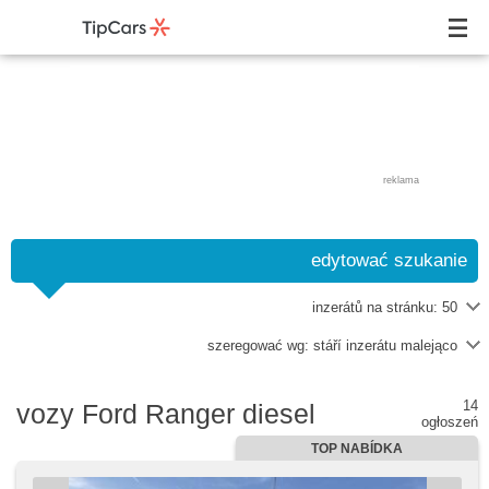
reklama
edytować szukanie
inzerátů na stránku:
50
szeregować wg:
stáří inzerátu malejąco
14
vozy Ford Ranger diesel
ogłoszeń
TOP NABÍDKA