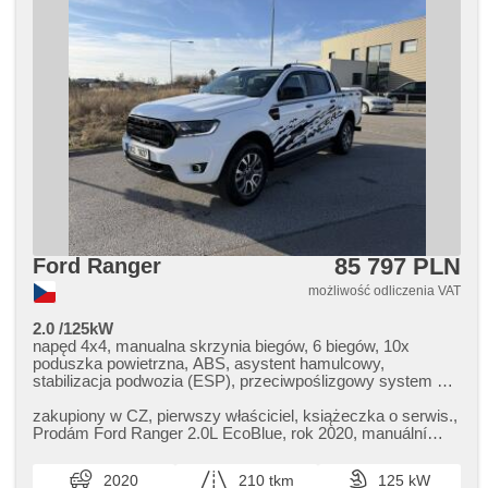
85 797 PLN
Ford Ranger
możliwość odliczenia VAT
2.0 /125kW
napęd 4x4, manualna skrzynia biegów, 6 biegów, 10x
poduszka powietrzna, ABS, asystent hamulcowy,
stabilizacja podwozia (ESP), przeciwpoślizgowy system kół
(ASR), nouzové brzdění (PEBS), regulacja prędkośći
podczas zjazdu, asistent rozjezdu do kopce (HSA),
zakupiony w CZ,​ pierwszy właściciel,​ książeczka o serwis.,​
asystent pasa ruchu, asistent jízdy v jízdním pruhu,
Prodám Ford Ranger 2.0L EcoBlue,​ rok 2020,​ manuální
sledování únavy řidiče, automatyczny hamulec, hak
převodovka,​ nafta. ...
holowniczy, wspomaganie układu kierowniczego,
2020
210 tkm
125 kW
klimatronic, klimatyzacja, tempomat, światła do jazdy