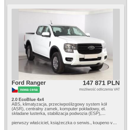
147 871 PLN
Ford Ranger
możliwość odliczenia VAT
nowa cena
2.0 EcoBlue 4x4
ABS, klimatyzacja, przeciwpoślizgowy system kół
(ASR), centralny zamek, komputer pokładowy, el.
składane lusterka, stabilizacja podwozia (ESP),
halogeny, podgrzewane fotele, czujnik deszczu, przycisk
start, hak holowniczy, czujnik ciśnienia opon, USB,
pierwszy właściciel,​ książeczka o serwis.,​ koupeno v
podgrzewana przednia szyba, podgrzewana kierownica,
CZ. Cz původ.