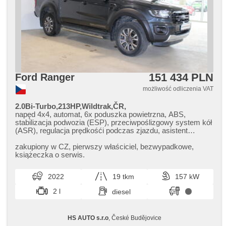
151 434 PLN
Ford Ranger
możliwość odliczenia VAT
2.0Bi-Turbo,213HP,Wildtrak,ČR,
napęd 4x4, automat, 6x poduszka powietrzna, ABS,
stabilizacja podwozia (ESP), przeciwpoślizgowy system kół
(ASR), regulacja prędkośći podczas zjazdu, asistent
rozjezdu do kopce (HSA), asystent pasa ruchu, hak
holowniczy, wspomaganie układu kierowniczego, 2 strefowa
zakupiony w CZ,​ pierwszy właściciel,​ bezwypadkowe,​
klimatyzacja, tempomat, LED adaptivní světlomety, LED
książeczka o serwis.
denní svícení, felgi aluminiowe, komputer pokładowy,
nawigacja satelitarna, parkovací senzory přední, parkovací
2022
19 tkm
157 kW
senzory zadní, asystent parkowania, parkovací kamera,
bezklíčové startování, bezklíčové odemykání, czujnik
2 l
diesel
reflektorów, regulowana kierownica, kierownica
wielofunkcyjna, wyłączenie poduszki pasażera, Android
Auto, Apple CarPlay, bluetooth, el. otwieranie bagażnika, el.
HS AUTO s.r.o
, České Budějovice
opuszczane szyby, relingi dachowe, el. składane lusterka,