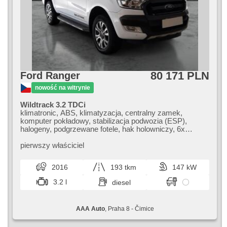
80 171 PLN
Ford Ranger
nowość na witrynie
Wildtrack 3.2 TDCi
klimatronic, ABS, klimatyzacja, centralny zamek,
komputer pokładowy, stabilizacja podwozia (ESP),
halogeny, podgrzewane fotele, hak holowniczy, 6x
poduszka powietrzna, asystent parkowania,
wspomaganie układu kierowniczego, el. opuszczane
pierwszy właściciel
szyby, automat, napęd 4x4
2016
193 tkm
147 kW
3.2 l
diesel
AAA Auto
, Praha 8 - Čimice