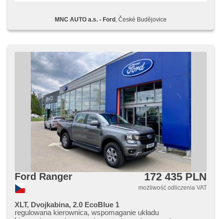
jízdního režimu, czujnik deszczu, podgrzewana przednia
szyba, centralny zamek, zamykanie centralne - zdalne,
MNC AUTO a.s. - Ford
, České Budějovice
USB, el. lusterka, el. składane lusterka, podgrzewane
lusterka, światła do jazdy dziennej, halogeny, start-stop
systém, felgi aluminiowe, czujnik ciśnienia opon,
podgrzewana kierownica, podgrzewane fotele, blokowanie
mech. różnicowego, hak holowniczy
172 435 PLN
Ford Ranger
możliwość odliczenia VAT
XLT, Dvojkabina, 2.0 EcoBlue 1
regulowana kierownica, wspomaganie układu