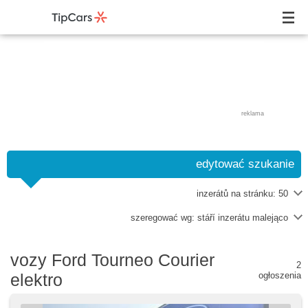
reklama
edytować szukanie
inzerátů na stránku:
50
szeregować wg:
stáří inzerátu malejąco
vozy Ford Tourneo Courier
2
elektro
ogłoszenia