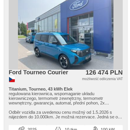
126 474 PLN
Ford Tourneo Courier
możliwość odliczenia VAT
Titanium, Tourneo, 43 kWh Elek
regulowana kierownica, wspomaganie układu
kierowniczego, termometr zewnętrzny, termometr
wewnętrzny, gwarancja, automat, přední pohon, 2x
poduszka powietrzna, 4x poduszka powietrzna, asistent
jízdy v jízdním pruhu, ukazatel rychlostního limitu (SLIF),
Odběr vozidla za uvedenou cenu možný od 1.5.2026 s
asystent parkowania, parkovací kamera, parkovací senzory
nájezdem do 10.000km. Je možná rezervace. Jedná se o
přední, parkovací senzory zadní, el. lusterka, podgrzewane
DEMO vozidlo,​ aktuální sta...
lusterka, podgrzewana przednia szyba, podgrzewana
2025
10 tkm
100 kW