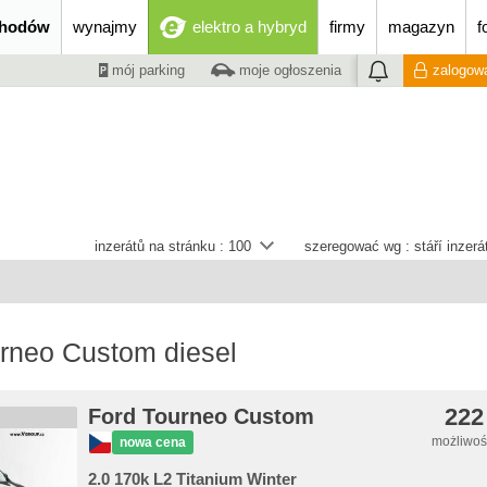
chodów
wynajmy
elektro a hybryd
firmy
magazyn
f
mój parking
moje ogłoszenia
zalogowa
inzerátů na stránku :
100
szeregować wg :
stáří inzer
rneo Custom diesel
222
Ford Tourneo Custom
możliwość
nowa cena
2.0 170k L2 Titanium Winter