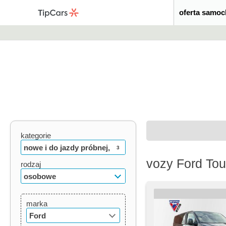
oferta samo
kategorie
nowe i do jazdy próbnej,
3
vozy Ford Tou
używane, oldtimery
rodzaj
osobowe
marka
Ford