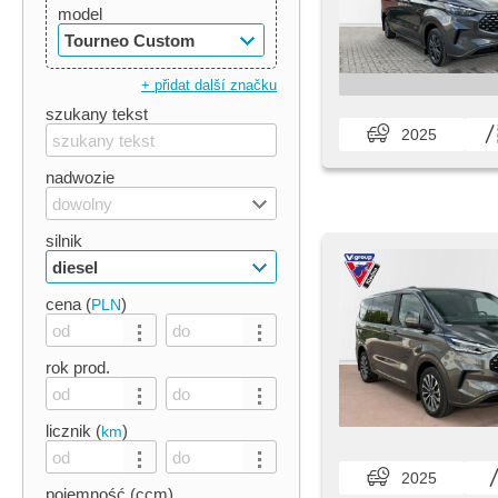
model
Tourneo Custom
+ přidat další značku
szukany tekst
2025
nadwozie
dowolny
silnik
diesel
cena (
)
PLN
rok prod.
licznik (
)
km
2025
pojemność (ccm)