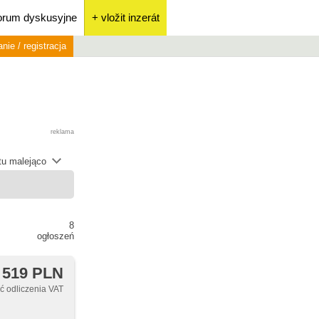
orum dyskusyjne
+ vložit inzerát
nie / registracja
reklama
átu malejąco
8
ogłoszeń
 519 PLN
 odliczenia VAT