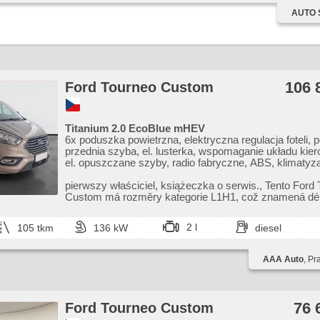
przeciwpoślizgowy system kół (ASR), přední pohon, rol
wycieraczka tylna, przyciemniane szyby, zatmavená zad
AUTO 
zadních oknech, czujnik deszczu, czujnik reflektorów, 
wzdłużna regulacja siedzeń, chowane zagłówki, starter e
przyciemniane szyby, termometr zewnętrzny, podgrzewa
gwarancja, el. tažné zařízení, digitální přístrojová deska, 
podgrzewana przednia szyba, fotele regulowane, aktywn
sedadel, boční posuvné dveře, malý kožený paket
dla kierowcy, wycieraczka tylna, zatmavená zadní skla
106 
Ford Tourneo Custom
Titanium 2.0 EcoBlue mHEV
6x poduszka powietrzna, elektryczna regulacja foteli,
przednia szyba, el. lusterka, wspomaganie układu kie
el. opuszczane szyby, radio fabryczne, ABS, klimatyza
przeciwpoślizgowy system kół (ASR), centralny zame
pokładowy, el. składane lusterka, stabilizacja podwozi
pierwszy właściciel,​ książeczka o serwis.,​ Tento Ford
halogeny, podgrzewane fotele, skórzanna tapicerka, cz
Custom má rozměry kategorie L1H1,​ což znamená dél
deszczu, przycisk start, hak holowniczy, czujnik ciśni
výšku 2...
USB, manualna skrzynia biegów
2 l
105 tkm
136 kW
diesel
AAA Auto
, Pr
76 
Ford Tourneo Custom