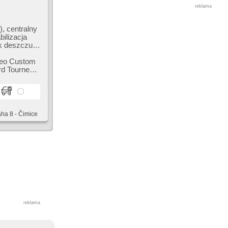
reklama
, centralny
bilizacja
k deszczu,
, USB, 4x
rneo Custom
by, relingi
aha 8 - Čimice
reklama