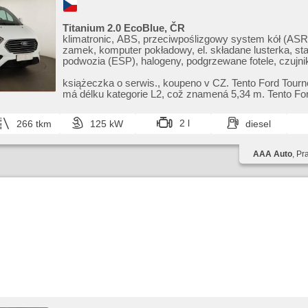
Titanium 2.0 EcoBlue, ČR
klimatronic, ABS, przeciwpoślizgowy system kół (ASR)
zamek, komputer pokładowy, el. składane lusterka, sta
podwozia (ESP), halogeny, podgrzewane fotele, czujni
przycisk start, hak holowniczy, czujnik ciśnienia opon
poduszka powietrzna, podgrzewana przednia szyba,
książeczka o serwis.,​ koupeno v CZ. Tento Ford Tou
wspomaganie układu kierowniczego, el. opuszczane szy
má délku kategorie L2,​ což znamená 5,​34 m. Tento Ford Tourneo
dachowe, radio fabryczne, manualna skrzynia biegów
Custo...
2 l
266 tkm
125 kW
diesel
AAA Auto
, Pr