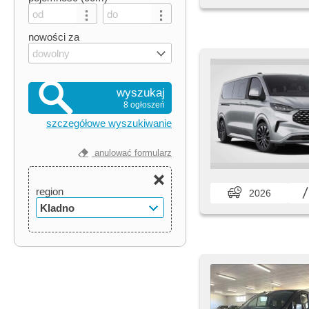
nowości za
dowolny
wyszukaj
8 ogłoszeń
szczegółowe wyszukiwanie
anulować formularz
region
2026
Kladno