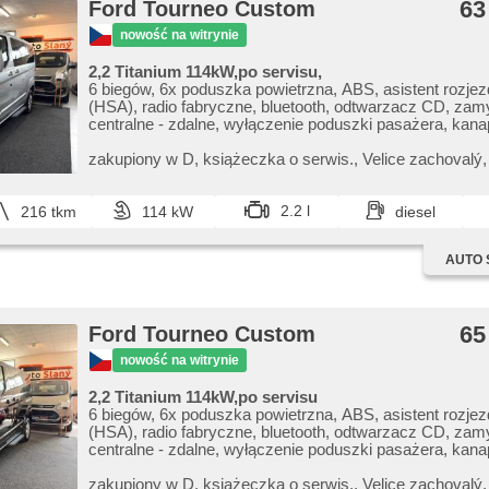
63
Ford Tourneo Custom
nowość na witrynie
2,2 Titanium 114kW,po servisu,
6 biegów, 6x poduszka powietrzna, ABS, asistent rozje
(HSA), radio fabryczne, bluetooth, odtwarzacz CD, zam
centralne - zdalne, wyłączenie poduszki pasażera, kana
dzielona, światła do jazdy dziennej, el. opuszczane prze
el. składane lusterka, el. lusterka, hands free, immobilizer
zakupiony w D,​ książeczka o serwis.,​ Velice zachovalý,​
klimatyzacja, felgi aluminiowe, manualna skrzynia biegó
nehavarovaný,​ čistý vůz po druhém maj. se servisní hist
kierownica wielofunkcyjna, regulowana kierownica, kom
nově po s...
pokładowy, parkovací senzory zadní, spełnia EURO V,
2.2 l
216 tkm
114 kW
diesel
układu kierowniczego, przeciwpoślizgowy system kół (A
pohon, roletky na zadních oknech, czujnik deszczu, czu
AUTO 
reflektorów, stabilizacja podwozia (ESP), start-stop sys
holowniczy, tempomat, przyciemniane szyby, USB, ter
zewnętrzny, podgrzewane fotele, podgrzewane lusterka,
podgrzewana przednia szyba, chowane zagłówki, fotele
65
Ford Tourneo Custom
wifi hotspot, wycieraczka tylna, zatmavená zadní skla
nowość na witrynie
2,2 Titanium 114kW,po servisu
6 biegów, 6x poduszka powietrzna, ABS, asistent rozje
(HSA), radio fabryczne, bluetooth, odtwarzacz CD, zam
centralne - zdalne, wyłączenie poduszki pasażera, kana
dzielona, światła do jazdy dziennej, el. opuszczane prze
el. składane lusterka, el. lusterka, hands free, immobilizer
zakupiony w D,​ książeczka o serwis.,​ Velice zachovalý,​ č