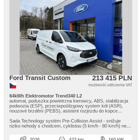
213 415 PLN
Ford Transit Custom
możliwość odliczenia VAT
64kWh Elektromotor Trend340 L2
automat, poduszka powietrzna kierowcy, ABS, stabilizacja
podwozia (ESP), przeciwpoślizgowy system kół (ASR),
nouzové brzdění (PEBS), asistent rozjezdu do kopce
(HSA), ukazatel rychlostního limitu (SLIF), asystent pasa
ruchu, asistent jízdy v jízdním pruhu, sledování únavy
Sada Technology systém Pre​-Collision Assist ​- snižuje
řidiče, hak holowniczy, wspomaganie układu kierowniczego,
riziko nehody s chodcem,​ cyklistou (5 km/h ​- 80 km/h) nebo
klimatronic, tempomat, światła do jazdy dziennej, LED denní
jiným vozem (5 km...
svícení, automatické přepínání dálkových světel, spełnia
2026
422 km
160 kW