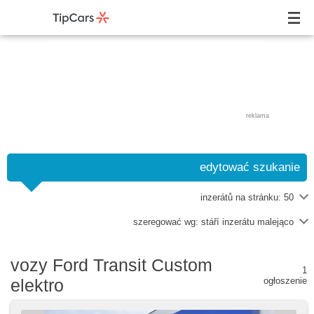
reklama
edytować szukanie
inzerátů na stránku:
50
szeregować wg:
stáří inzerátu malejąco
vozy Ford Transit Custom
1
elektro
ogłoszenie