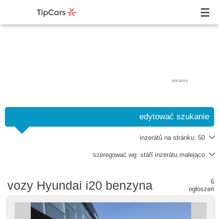
reklama
edytować szukanie
inzerátů na stránku:
50
szeregować wg:
stáří inzerátu malejąco
6
vozy Hyundai i20 benzyna
ogłoszeń