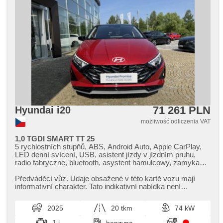
71 261 PLN
Hyundai i20
możliwość odliczenia VAT
1,0 TGDI SMART TT 25
5 rychlostních stupňů, ABS, Android Auto, Apple CarPlay,
LED denní svícení, USB, asistent jízdy v jízdním pruhu,
radio fabryczne, bluetooth, asystent hamulcowy, zamykanie
centralne - zdalne, centralny zamek, wyłączenie poduszki
pasażera, światła do jazdy dziennej, el. opuszczane szyby,
Předváděcí vůz. Údaje obsažené v této kartě vozu mají
el. lusterka, hands free, asystent pasa ruchu, immobilizer,
informativní charakter. Tato indikativní nabídka není
isofix, klimatyzacja, felgi aluminiowe, manualna skrzynia
nabídkou ve smyslu § 1...
biegów, halogeny, kierownica wielofunkcyjna, regulowana
2025
20 tkm
74 kW
kierownica, komputer pokładowy, parkovací kamera,
parkovací senzory zadní, spełnia EURO VI, napęd 4x2,
1 l