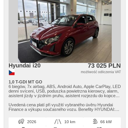
siedzenie dla kierowcy, wycieraczka tylna, gwarancja
73 025 PLN
Hyundai i20
możliwość odliczenia VAT
1,0 T-GDI MT GO
6 biegów, 7x airbag, ABS, Android Auto, Apple CarPlay, LED
denní svícení, USB, poduszka powietrzna kierowcy, alarm,
asistent jízdy v jízdním pruhu, asistent rozjezdu do kopce
(HSA), automatické přepínání dálkových světel, bezdrátová
nabíječka mobilních telefonů, bluetooth, asystent
Uvedená cena platí při využití vybraného úvěru Hyundai
hamulcowy, zamykanie centralne - zdalne, centralny
Finance a výkupu současného vozu. Benefity HYUNDAI:
zamek, wyłączenie poduszki pasażera, digitální příjem rádia
Nízké splátky s miniúro...
(DAB), digitální přístrojová deska, dojezdové rezervní kolo,
2026
10 km
66 kW
el. opuszczane szyby, el. lusterka, hands free, asystent
pasa ruchu, klimatyzacja, felgi aluminiowe, kierownica