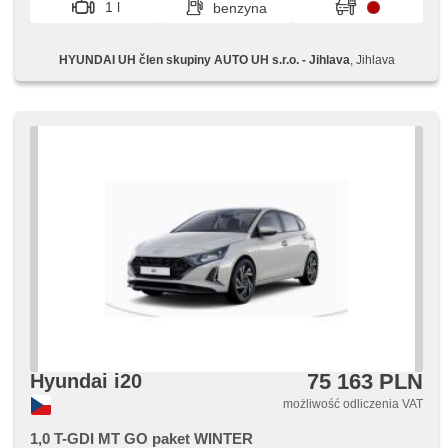
1 l
benzyna
wielofunkcyjna, regulowana kierownica, komputer
pokładowy, parkovací kamera, parkovací senzory zadní,
wzdłużna regulacja siedzeń, napęd 4x2, wspomaganie
HYUNDAI UH člen skupiny AUTO UH s.r.o. - Jihlava
, Jihlava
układu kierowniczego, przeciwpoślizgowy system kół
(ASR), czujnik reflektorów, sledování únavy řidiče,
stabilizacja podwozia (ESP), start-stop systém, tempomat,
ukazatel rychlostního limitu (SLIF), termometr zewnętrzny,
podgrzewane lusterka, chowane zagłówki, aktywne
siedzenie dla kierowcy, wycieraczka tylna, gwarancja
75 163 PLN
Hyundai i20
możliwość odliczenia VAT
1,0 T-GDI MT GO paket WINTER