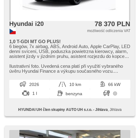
78 370 PLN
Hyundai i20
możliwość odliczenia VAT
1,0 T-GDI MT GO PLUS!
6 biegów, 7x airbag, ABS, Android Auto, Apple CarPlay, LED
denní svícení, USB, poduszka powietrzna kierowcy, alarm,
asistent jízdy v jízdním pruhu, asistent rozjezdu do kopce
(HSA), automatické přepínání dálkových světel, bezdrátová
nabíječka mobilních telefonů, bluetooth, asystent
Ilustrativní foto. Uvedená cena platí při využití vybraného
hamulcowy, zamykanie centralne - zdalne, centralny
úvěru Hyundai Finance a výkupu současného vozu.
zamek, wyłączenie poduszki pasażera, digitální příjem rádia
Benefity HYUNDAI: Nízk...
(DAB), digitální přístrojová deska, dojezdové rezervní kolo,
2026
10 km
66 kW
el. opuszczane szyby, el. lusterka, hands free, asystent
pasa ruchu, klimatyzacja, felgi aluminiowe, kierownica
1 l
benzyna
wielofunkcyjna, regulowana kierownica, komputer
pokładowy, parkovací kamera, parkovací senzory zadní,
wzdłużna regulacja siedzeń, napęd 4x2, wspomaganie
HYUNDAI UH člen skupiny AUTO UH s.r.o. - Jihlava
, Jihlava
układu kierowniczego, przeciwpoślizgowy system kół
(ASR), reflektory LED, czujnik reflektorów, sledování únavy
řidiče, stabilizacja podwozia (ESP), start-stop systém,
tempomat, ukazatel rychlostního limitu (SLIF), termometr
zewnętrzny, podgrzewane fotele, podgrzewane lusterka,
podgrzewana kierownica, chowane zagłówki, aktywne