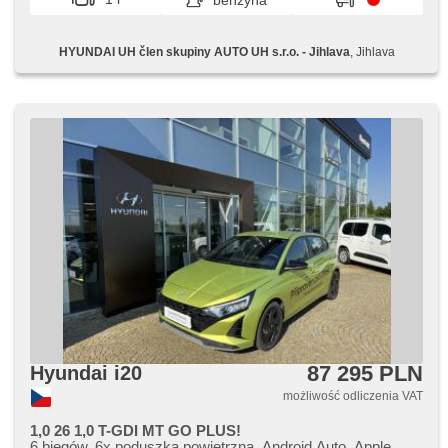
benzyna
nawigacja satelitarna, tempomat, termometr zewnętrzny,
podgrzewane fotele, podgrzewana kierownica, aktywne
siedzenie dla kierowcy, wycieraczka tylna, lampy tylne LED
HYUNDAI UH člen skupiny AUTO UH s.r.o. - Jihlava
, Jihlava
87 295 PLN
Hyundai i20
możliwość odliczenia VAT
1,0 26 1,0 T-GDI MT GO PLUS!
6 biegów, 6x poduszka powietrzna, Android Auto, Apple