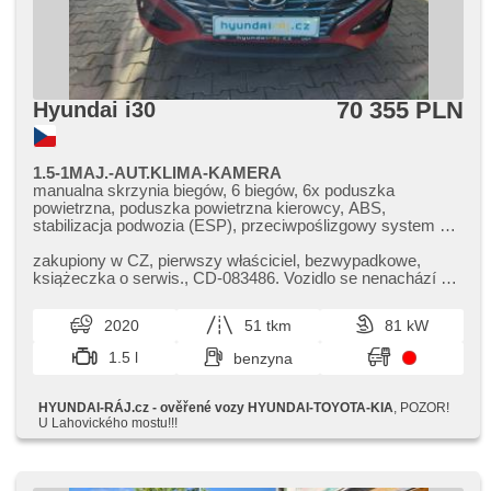
70 355 PLN
Hyundai i30
1.5-1MAJ.-AUT.KLIMA-KAMERA
manualna skrzynia biegów, 6 biegów, 6x poduszka
powietrzna, poduszka powietrzna kierowcy, ABS,
stabilizacja podwozia (ESP), przeciwpoślizgowy system kół
(ASR), asystent pasa ruchu, wspomaganie układu
kierowniczego, 2 strefowa klimatyzacja, klimatronic,
zakupiony w CZ,​ pierwszy właściciel,​ bezwypadkowe,​
klimatyzacja, tempomat, felgi aluminiowe, komputer
książeczka o serwis.,​ CD​-083486. Vozidlo se nenachází na
pokładowy, parkovací senzory přední, parkovací senzory
adrese Strakonická 24....
zadní, parkovací kamera, czujnik reflektorów, czujnik
2020
51 tkm
81 kW
deszczu, regulowana kierownica, kierownica
wielofunkcyjna, podgrzewana kierownica, wyłączenie
1.5 l
benzyna
poduszki pasażera, hands free, bluetooth, el. opuszczane
szyby, el. opuszczane przednie szyby, el. składane
lusterka, el. lusterka, immobilizer, alarm, zamykanie
HYUNDAI-RÁJ.cz - ověřené vozy HYUNDAI-TOYOTA-KIA
, POZOR!
centralne - zdalne, centralny zamek, isofix, podgrzewane
U Lahovického mostu!!!
fotele, aktywne siedzenie dla kierowcy, czujnik ciśnienia
opon, reflektory LED, halogeny, USB, AUX, radio fabryczne,
termometr zewnętrzny, schowek z klimatyzacją, kanapa
tylna dzielona, termometr wewnętrzny, przyciemniane