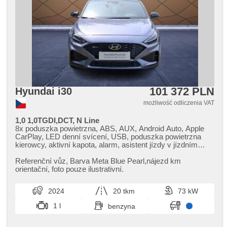
podgrzewana kierownica, chowane zagłówki, zatmavená
zadní skla, gwarancja
101 372 PLN
Hyundai i30
możliwość odliczenia VAT
1,0 1,0TGDI,DCT, N Line
8x poduszka powietrzna, ABS, AUX, Android Auto, Apple
CarPlay, LED denní svícení, USB, poduszka powietrzna
kierowcy, aktivní kapota, alarm, asistent jízdy v jízdním
pruhu, asistent rozjezdu do kopce (HSA), asistent změny
jízdního pruhu, automatyczne lampy ostrzegawcze,
Referenční vůz,​ Barva Meta Blue Pearl,​nájezd km
automat, radio fabryczne, bluetooth, asystent hamulcowy,
orientační,​ foto pouze ilustrativní.
zamykanie centralne - zdalne, centralny zamek, wyłączenie
poduszki pasażera, światła do jazdy dziennej, digitální
2024
20 tkm
73 kW
příjem rádia (DAB), digitální přístrojová deska, digitální
přístrojový štít, dotykové ovládání palubního počítače,
1 l
benzyna
kanapa tylna dzielona, el. opuszczane szyby, el. składane
lusterka, el. lusterka, hands free, asystent pasa ruchu,
immobilizer, isofix, klimatyzacja, felgi aluminiowe, halogeny,