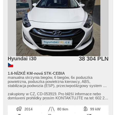
38 304 PLN
Hyundai i30
1.6-NÍZKÉ KM-nová STK-CEBIA
manualna skrzynia biegów, 6 biegów, 6x poduszka
powietrzna, poduszka powietrzna kierowcy, ABS,
stabilizacja podwozia (ESP), przeciwpoślizgowy system kół
(ASR), wspomaganie układu kierowniczego, klimatyzacja,
tempomat, światła do jazdy dziennej, LED denní svícení,
zakupiony w CZ,​ CD​-053919. Pro bližší informace nebo
felgi aluminiowe, spełnia EURO VI, komputer pokładowy,
domluvení prohlídky prosím KONTAKTUJTE na tel: 602 215
parkovací senzory přední, parkovací senzory zadní,
586 pana Rezka. O NÁS:...
parkovací kamera, czujnik reflektorów, regulowana
2014
80 tkm
99 kW
kierownica, kierownica wielofunkcyjna, podgrzewana
kierownica, wyłączenie poduszki pasażera, hands free,