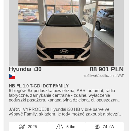
zamek, fotele sportowe, isofix, podgrzewane fotele, czujnik
ciśnienia opon, reflektory LED, lampy tylne LED,
automatyczne lampy ostrzegawcze, start-stop systém,
USB, AUX, radio fabryczne, digitální příjem rádia (DAB),
termometr zewnętrzny, podgrzewane lusterka, kanapa tylna
dzielona, wycieraczka tylna, zatmavená zadní skla, přední
pohon, wzdłużna regulacja siedzeń, chowane zagłówki,
starter elektroniczny, gwarancja, digitální přístrojová deska
88 901 PLN
Hyundai i30
możliwość odliczenia VAT
HB FL 1,0 T-GDI DCT FAMILY
6 biegów, 8x poduszka powietrzna, ABS, automat, radio
fabryczne, zamykanie centralne - zdalne, wyłączenie
poduszki pasażera, kanapa tylna dzielona, el. opuszczane
szyby, el. składane lusterka, el. lusterka, immobilizer,
klimatyzacja, felgi aluminiowe, halogeny, kierownica
JARNÍ VÝPRODEJ!! Hyundai i30 HB v bílé barvě ve
wielofunkcyjna, regulowana kierownica, komputer
výbavě Family,​ skladem,​ je tedy možné zakoupit a převzít
pokładowy, spełnia EURO VI, napęd 4x2, wspomaganie
ihned. V ceně plná nádrž ...
układu kierowniczego, przeciwpoślizgowy system kół
2025
5 tkm
74 kW
(ASR), nawigacja satelitarna, stabilizacja podwozia (ESP),