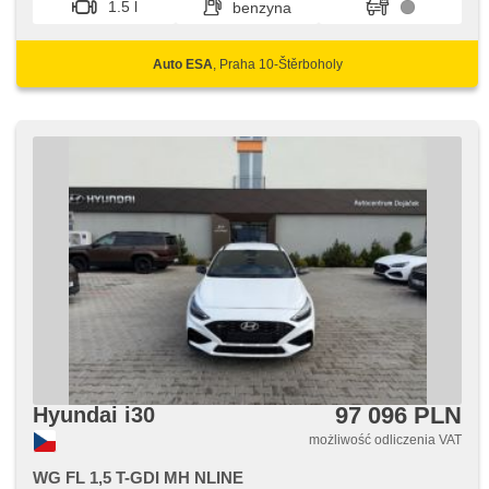
1.5 l
benzyna
zdalne, stabilizacja podwozia (ESP), halogeny, el. składane
lusterka, lampy tylne LED, czujnik ciśnienia opon, reflektory
LED, ABS, przeciwpoślizgowy system kół (ASR), isofix,
Auto ESA
, Praha 10-Štěrboholy
samostmívací zrcátka, parkovací kamera, wyłączenie
poduszki pasażera, nouzové brzdění (PEBS), 6x poduszka
powietrzna, czujnik reflektorów, asistent jízdy v jízdním
pruhu
97 096 PLN
Hyundai i30
możliwość odliczenia VAT
WG FL 1,5 T-GDI MH NLINE