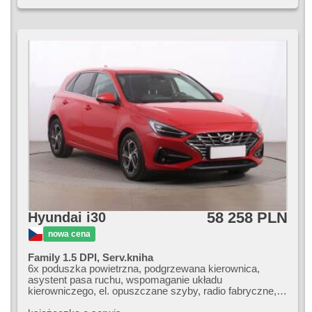
58 258 PLN
Hyundai i30
nowa cena
Family 1.5 DPI, Serv.kniha
6x poduszka powietrzna, podgrzewana kierownica,
asystent pasa ruchu, wspomaganie układu
kierowniczego, el. opuszczane szyby, radio fabryczne,
klimatronic, ABS, przeciwpoślizgowy system kół (ASR),