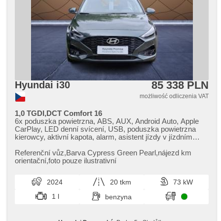
85 338 PLN
Hyundai i30
możliwość odliczenia VAT
1,0 TGDI,DCT Comfort 16
6x poduszka powietrzna, ABS, AUX, Android Auto, Apple
CarPlay, LED denní svícení, USB, poduszka powietrzna
kierowcy, aktivní kapota, alarm, asistent jízdy v jízdním
pruhu, asistent rozjezdu do kopce (HSA), automatyczne
lampy ostrzegawcze, radio fabryczne, bluetooth, asystent
Referenční vůz,​Barva Cypress Green Pearl,​nájezd km
hamulcowy, zamykanie centralne - zdalne, centralny
orientační,​foto pouze ilustrativní
zamek, wyłączenie poduszki pasażera, światła do jazdy
dziennej, digitální příjem rádia (DAB), el. opuszczane
2024
20 tkm
73 kW
przednie szyby, hands free, isofix, klimatyzacja, halogeny,
kierownica wielofunkcyjna, nouzové brzdění (PEBS),
1 l
benzyna
komputer pokładowy, wspomaganie układu kierowniczego,
czujnik deszczu, czujnik reflektorów, stabilizacja podwozia
(ESP), termometr zewnętrzny, podgrzewane lusterka,