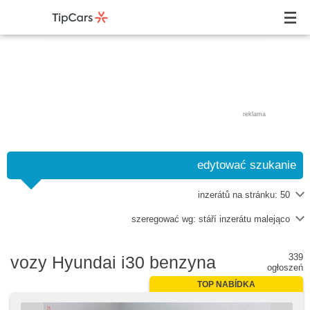
reklama
edytować szukanie
inzerátů na stránku:
50
szeregować wg:
stáří inzerátu malejąco
339
vozy Hyundai i30 benzyna
ogłoszeń
TOP NABÍDKA