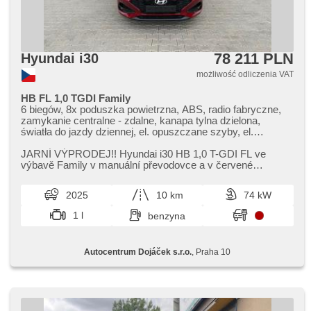
78 211 PLN
Hyundai i30
możliwość odliczenia VAT
HB FL 1,0 TGDI Family
6 biegów, 8x poduszka powietrzna, ABS, radio fabryczne,
zamykanie centralne - zdalne, kanapa tylna dzielona,
światła do jazdy dziennej, el. opuszczane szyby, el.
składane lusterka, el. lusterka, immobilizer, klimatyzacja,
felgi aluminiowe, manualna skrzynia biegów, halogeny,
JARNÍ VÝPRODEJ!! Hyundai i30 HB 1,​0 T​-GDI FL ve
kierownica wielofunkcyjna, regulowana kierownica,
výbavě Family v manuální převodovce a v červené
komputer pokładowy, spełnia EURO VI, napęd 4x2,
metalické barvě. Je možné zakoupit...
wspomaganie układu kierowniczego, przeciwpoślizgowy
2025
10 km
74 kW
system kół (ASR), nawigacja satelitarna, stabilizacja
podwozia (ESP), tempomat, USB, podgrzewane fotele,
1 l
benzyna
podgrzewane lusterka, hands free, bluetooth, parkovací
kamera, start-stop systém, sledování únavy řidiče,
parkovací senzory přední, parkovací senzory zadní,
Autocentrum Dojáček s.r.o.
, Praha 10
asistent rozjezdu do kopce (HSA), LED denní svícení,
Android Auto, Apple CarPlay, asistent změny jízdního pruhu,
digitální příjem rádia (DAB), dojezdové rezervní kolo,
dotykové ovládání palubního počítače