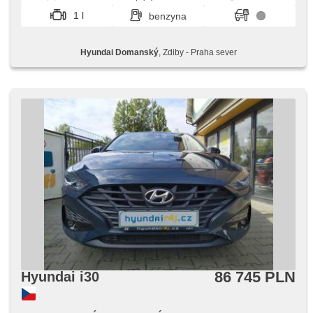
kierowcy, czujnik ciśnienia opon, reflektory LED, lampy
1 l
benzyna
tylne LED, USB, podgrzewana przednia szyba,
przyciemniane szyby, malý kožený paket
Hyundai Domanský
, Zdiby - Praha sever
86 745 PLN
Hyundai i30