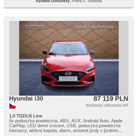
Hyundai Domanský
, Praha 5 - Stodůlky
chowane zagłówki, wycieraczka tylna, gwarancja
87 119 PLN
Hyundai i30
możliwość odliczenia VAT
1,0 TGDI,N Line
6x poduszka powietrzna, ABS, AUX, Android Auto, Apple
CarPlay, LED denní svícení, USB, poduszka powietrzna
kierowcy, aktivní kapota, alarm, asistent jízdy v jízdním
pruhu, asistent rozjezdu do kopce (HSA), automatyczne