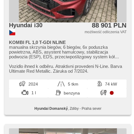
88 901 PLN
Hyundai i30
możliwość odliczenia VAT
KOMBI FL 1,0 T-GDI NLINE
manualna skrzynia biegów, 6 biegów, 6x poduszka
powietrzna, ABS, asystent hamulcowy, stabilizacja
podwozia (ESP), EDS, przeciwpoślizgowy system kół
(ASR), nouzové brzdění (PEBS), asistent rozjezdu do
kopce (HSA), asystent pasa ruchu, sledování únavy řidiče,
Vozidlo ihned k odběru. Atraktivni provedeni N​-Line. Barva
wspomaganie układu kierowniczego, 2 strefowa
Ultimate Red Metallic. Záruka od 7/2024.
klimatyzacja, klimatronic, tempomat, LED denní svícení,
automatické přepínání dálkových světel, felgi aluminiowe,
2024
5 tkm
74 kW
spełnia EURO VI, komputer pokładowy, digitální přístrojový
štít, nawigacja satelitarna, parkovací senzory přední,
1 l
benzyna
parkovací senzory zadní, parkovací kamera, bezklíčové
startování, bezklíčové odemykání, czujnik reflektorów,
czujnik deszczu, regulowana kierownica, kierownica
Hyundai Domanský
, Zdiby - Praha sever
wielofunkcyjna, podgrzewana kierownica, wyłączenie
poduszki pasażera, hands free, Android Auto, Apple
CarPlay, bezdrátová nabíječka mobilních telefonů, bluetooth,
el. opuszczane szyby, dojezdové rezervní kolo, el. składane
lusterka, el. lusterka, samostmívací zrcátka, przycisk start,
immobilizer, alarm, zamykanie centralne - zdalne, centralny