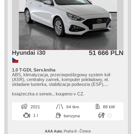
51 666 PLN
Hyundai i30
1.0 T-GDI, Serv.kniha
ABS, klimatyzacja, przeciwpoślizgowy system kół
(ASR), centralny zamek, komputer pokładowy, el.
składane lusterka, stabilizacja podwozia (ESP),
halogeny, przycisk start, czujnik ciśnienia opon, USB, 6x
poduszka powietrzna, asystent pasa ruchu, asystent
książeczka o serwis.,​ koupeno v CZ.
parkowania, wspomaganie układu kierowniczego, el.
opuszczane szyby, radio fabryczne, manualna skrzynia
2021
64 tkm
88 kW
biegów
1 l
benzyna
AAA Auto
, Praha 8 - Čimice