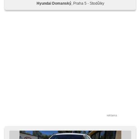
Hyundai Domanský
, Praha 5 - Stodůlky
kierownica wielofunkcyjna, regulowana kierownica,
komputer pokładowy, parkovací kamera, parkovací senzory
zadní, wspomaganie układu kierowniczego,
przeciwpoślizgowy system kół (ASR), přední pohon,
reflektory LED, nawigacja satelitarna, czujnik klocków
hamulcowych, czujnik deszczu, czujnik reflektorów, czujnik
ciśnienia opon, sledování únavy řidiče, stabilizacja podwozia
(ESP), start-stop systém, tempomat, termometr
zewnętrzny, volba jízdního režimu, podgrzewane fotele,
podgrzewane lusterka, podgrzewana kierownica, chowane
zagłówki, aktywne siedzenie dla kierowcy, lampy tylne LED,
zatmavená zadní skla, gwarancja
reklama