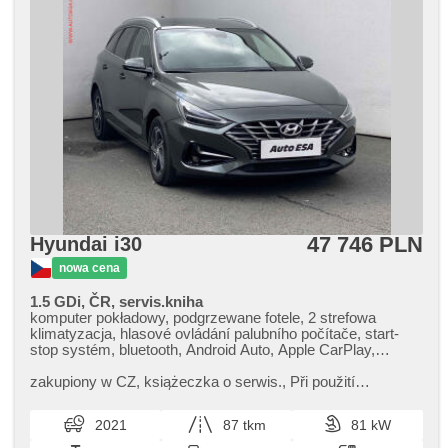
47 746 PLN
Hyundai i30
nowa cena
1.5 GDi, ČR, servis.kniha
komputer pokładowy, podgrzewane fotele, 2 strefowa
klimatyzacja, hlasové ovládání palubního počítače, start-
stop systém, bluetooth, Android Auto, Apple CarPlay,
paměťová karta, schowek z klimatyzacją, el. opuszczane
szyby, klimatronic, tempomat, regulowana kierownica,
zakupiony w CZ,​ książeczka o serwis.,​ Při použití
kierownica wielofunkcyjna, USB, przyciemniane szyby,
financování na leasing nebo úvěr sleva 50 000 Kč. Otevřeno
światła do jazdy dziennej, felgi aluminiowe, manualna
denně (včetně víkendů...
2021
87 tkm
81 kW
skrzynia biegów, el. lusterka, podgrzewane lusterka,
wspomaganie układu kierowniczego, zamykanie centralne -