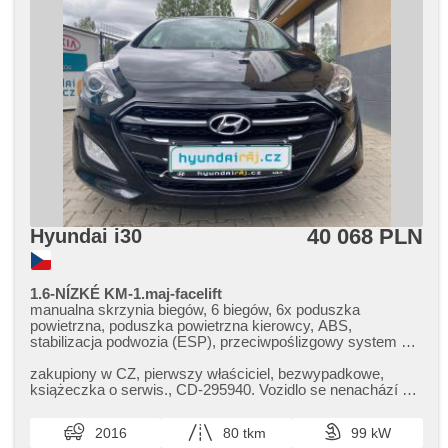
40 068 PLN
Hyundai i30
1.6-NÍZKÉ KM-1.maj-facelift
manualna skrzynia biegów, 6 biegów, 6x poduszka
powietrzna, poduszka powietrzna kierowcy, ABS,
stabilizacja podwozia (ESP), przeciwpoślizgowy system kół
(ASR), hak holowniczy, wspomaganie układu
kierowniczego, klimatyzacja, tempomat, światła do jazdy
zakupiony w CZ,​ pierwszy właściciel,​ bezwypadkowe,​
dziennej, LED denní svícení, felgi aluminiowe, spełnia
książeczka o serwis.,​ CD​-295940. Vozidlo se nenachází na
EURO VI, komputer pokładowy, parkovací senzory zadní,
adrese Strakonická 24....
bezklíčové odemykání, czujnik reflektorów, regulowana
2016
80 tkm
99 kW
kierownica, kierownica wielofunkcyjna, wyłączenie poduszki