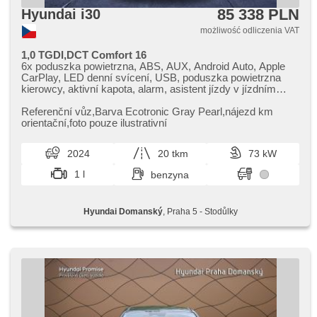
85 338 PLN
Hyundai i30
możliwość odliczenia VAT
1,0 TGDI,DCT Comfort 16
6x poduszka powietrzna, ABS, AUX, Android Auto, Apple
CarPlay, LED denní svícení, USB, poduszka powietrzna
kierowcy, aktivní kapota, alarm, asistent jízdy v jízdním
pruhu, asistent rozjezdu do kopce (HSA), automatyczne
lampy ostrzegawcze, radio fabryczne, bluetooth, asystent
Referenční vůz,​Barva Ecotronic Gray Pearl,​nájezd km
hamulcowy, zamykanie centralne - zdalne, centralny
orientační,​foto pouze ilustrativní
zamek, wyłączenie poduszki pasażera, światła do jazdy
dziennej, digitální příjem rádia (DAB), el. opuszczane
2024
20 tkm
73 kW
przednie szyby, hands free, isofix, klimatyzacja, halogeny,
kierownica wielofunkcyjna, nouzové brzdění (PEBS),
1 l
benzyna
komputer pokładowy, wspomaganie układu kierowniczego,
czujnik deszczu, czujnik reflektorów, stabilizacja podwozia
(ESP), termometr zewnętrzny, podgrzewane lusterka,
Hyundai Domanský
, Praha 5 - Stodůlky
chowane zagłówki, wycieraczka tylna, gwarancja