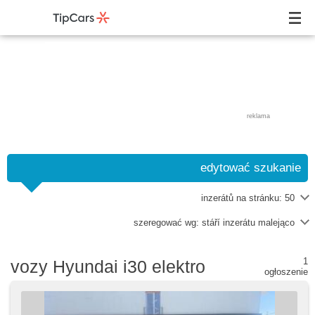
reklama
edytować szukanie
inzerátů na stránku:
50
szeregować wg:
stáří inzerátu malejąco
1
vozy Hyundai i30 elektro
ogłoszenie