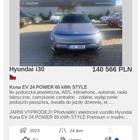
140 566 PLN
Hyundai i30
Kona EV 24 POWER 65 kWh STYLE
8x poduszka powietrzna, ABS, klimatronic, automat, radio
fabryczne, zamykanie centralne - zdalne, wyłączenie
poduszki pasażera, światła do jazdy dziennej, el.
opuszczane szyby, elektryczna regulacja foteli, el. składane
lusterka, el. otwieranie bagażnika, el. lusterka, head-up
JARNÍ VÝPRODEJ!! Předváděcí elektrické vozidlo Hyundai
display, asystent martwego pola, immobilizer, felgi
Kona EV 24 POWER 65 kWh STYLE Premium v modré
aluminiowe, kierownica wielofunkcyjna, regulowana
metalické barvě,​ je možné zak...
kierownica, komputer pokładowy, spełnia EURO VI, napęd
2023
24 tkm
4x2, wspomaganie układu kierowniczego,
przeciwpoślizgowy system kół (ASR), nawigacja satelitarna,
0 l