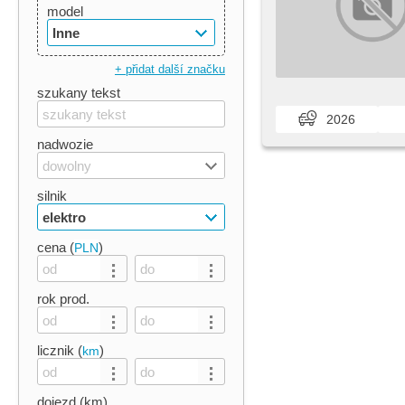
model
Inne
+ přidat další značku
szukany tekst
2026
nadwozie
dowolny
silnik
elektro
cena (
)
PLN
rok prod.
licznik (
)
km
dojezd (km)