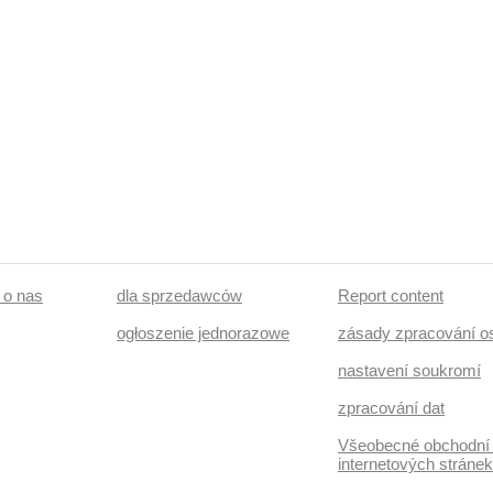
/ o nas
dla sprzedawców
Report content
ogłoszenie jednorazowe
zásady zpracování o
nastavení soukromí
zpracování dat
Všeobecné obchodní
internetových stráne