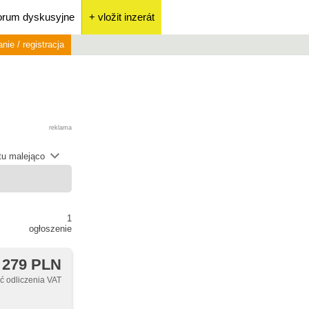
orum dyskusyjne
+ vložit inzerát
nie / registracja
reklama
átu malejąco
1
ogłoszenie
 279 PLN
 odliczenia VAT