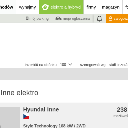
chodów
wynajmy
elektro a hybryd
firmy
magazyn
f
mój parking
moje ogłoszenia
zalogowa
inzerátů na stránku :
100
szeregować wg :
stáří inzer
Inne elektro
238
Hyundai Inne
możliwość
Style Technology 168 kW / 2WD