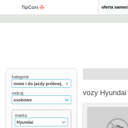
oferta samo
kategorie
nowe i do jazdy próbnej,
3
vozy Hyundai 
używane, oldtimery
rodzaj
osobowe
marka
Hyundai