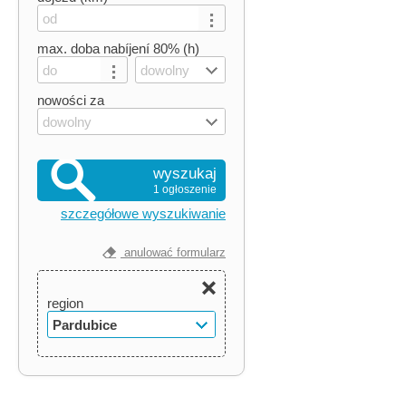
max. doba nabíjení 80% (h)
dowolny
nowości za
dowolny
wyszukaj
1 ogłoszenie
szczegółowe wyszukiwanie
anulować formularz
region
Pardubice