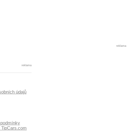
reklama
reklama
sobních údajů
 podmínky
k TipCars.com