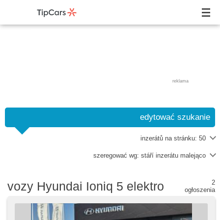
reklama
edytować szukanie
inzerátů na stránku:
50
szeregować wg:
stáří inzerátu malejąco
2
vozy Hyundai Ioniq 5 elektro
ogłoszenia