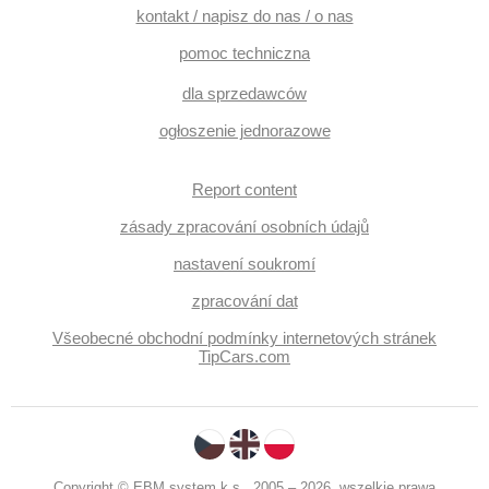
reflektory LED, roletky na zadních oknech, samostmívací
kontakt / napisz do nas / o nas
zrcátka, nawigacja satelitarna, czujnik deszczu, czujnik
reflektorów, czujnik ciśnienia opon, sledování únavy řidiče,
pomoc techniczna
stabilizacja podwozia (ESP), przycisk start, tempomat,
przyciemniane szyby, ukazatel rychlostního limitu (SLIF),
dla sprzedawców
termometr zewnętrzny, volba jízdního režimu, podgrzewane
fotele, vyhřívaná zadní sedadla, podgrzewane lusterka,
ogłoszenie jednorazowe
podgrzewana kierownica, chowane zagłówki, fotele
regulowane, wifi hotspot, zadní loketní opěrka, lampy tylne
LED, zatmavená zadní skla, gwarancja
Report content
zásady zpracování osobních údajů
nastavení soukromí
zpracování dat
Všeobecné obchodní podmínky internetových stránek
TipCars.com
Copyright © EBM system k.s., 2005 – 2026, wszelkie prawa