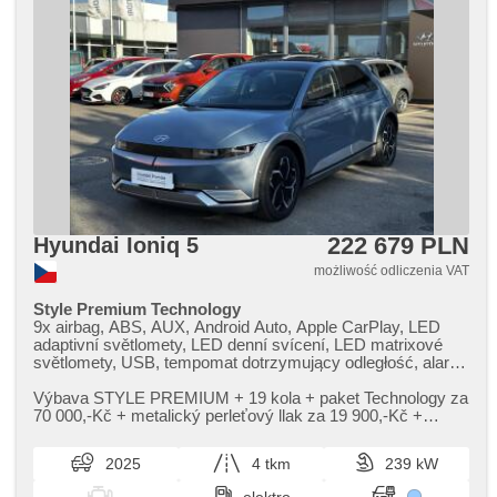
222 679 PLN
Hyundai Ioniq 5
możliwość odliczenia VAT
Style Premium Technology
9x airbag, ABS, AUX, Android Auto, Apple CarPlay, LED
adaptivní světlomety, LED denní svícení, LED matrixové
světlomety, USB, tempomat dotrzymujący odległość, alarm,
ambientní osvětlení interiéru, asistent jízdy v jízdním pruhu,
asistent jízdy v koloně, asistent rozjezdu do kopce (HSA),
Výbava STYLE PREMIUM ​+ 19 kola ​+ paket Technology za
asistent změny jízdního pruhu, automatyczne lampy
70 000,​​-Kč ​+ metalický perleťový llak za 19 900,​​-Kč ​+
ostrzegawcze, klimatronic, automat, automatyczny
elektrická panoramatick...
hamulec, automatyczne parkowanie, automatické přepínání
2025
4 tkm
239 kW
dálkových světel, radio fabryczne, bezdrátová nabíječka
mobilních telefonů, bluetooth, asystent hamulcowy,