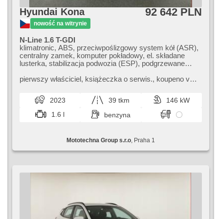
92 642 PLN
Hyundai Kona
nowość na witrynie
N-Line 1.6 T-GDI
klimatronic, ABS, przeciwpoślizgowy system kół (ASR),
centralny zamek, komputer pokładowy, el. składane
lusterka, stabilizacja podwozia (ESP), podgrzewane
fotele, przycisk start, hak holowniczy, czujnik ciśnienia
opon, USB, 6x poduszka powietrzna, podgrzewana
pierwszy właściciel,​ książeczka o serwis.,​ koupeno v
kierownica, asystent pasa ruchu, asystent parkowania,
CZ.
el. lusterka, wspomaganie układu kierowniczego, el.
2023
39 tkm
146 kW
opuszczane szyby, relingi dachowe, radio fabryczne,
automat, napęd 4x4
1.6 l
benzyna
Mototechna Group s.r.o
, Praha 1