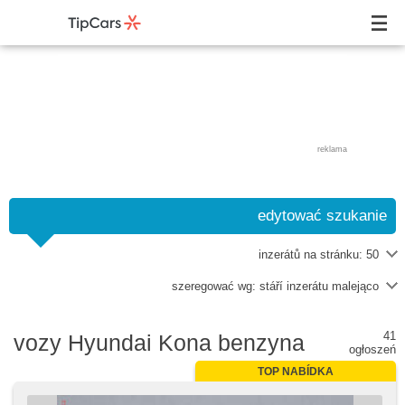
reklama
edytować szukanie
inzerátů na stránku:
50
szeregować wg:
stáří inzerátu malejąco
41
vozy Hyundai Kona benzyna
ogłoszeń
TOP NABÍDKA