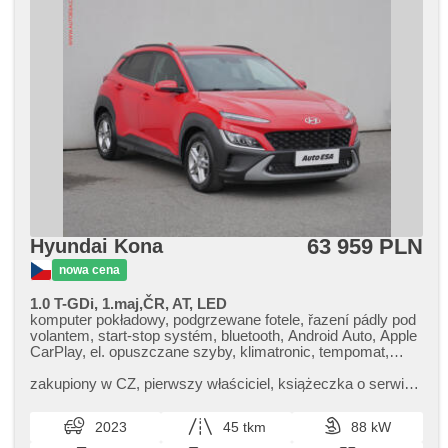
63 959 PLN
Hyundai Kona
nowa cena
1.0 T-GDi, 1.maj,ČR, AT, LED
komputer pokładowy, podgrzewane fotele, řazení pádly pod
volantem, start-stop systém, bluetooth, Android Auto, Apple
CarPlay, el. opuszczane szyby, klimatronic, tempomat,
regulowana kierownica, kierownica wielofunkcyjna, USB,
przyciemniane szyby, automat, światła do jazdy dziennej,
zakupiony w CZ,​ pierwszy właściciel,​ książeczka o serwis.,​
volba jízdního režimu, felgi aluminiowe, el. lusterka,
Vůz vykoupen od prvního majitele. Při použití financování na
podgrzewane lusterka, wspomaganie układu kierowniczego,
leasing ne...
2023
45 tkm
88 kW
zamykanie centralne - zdalne, stabilizacja podwozia (ESP),
czujnik deszczu, halogeny, lampy tylne LED, czujnik