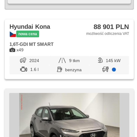
88 901 PLN
Hyundai Kona
możliwość odliczenia VAT
nowa cena
1,6T-GDI MT SMART
x49
2024
9 tkm
145 kW
1.6 l
benzyna