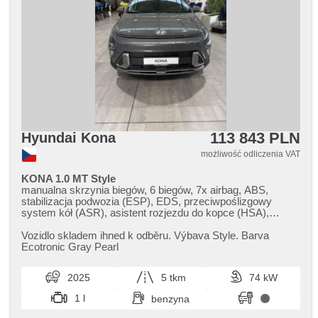
113 843 PLN
Hyundai Kona
możliwość odliczenia VAT
KONA 1.0 MT Style
manualna skrzynia biegów, 6 biegów, 7x airbag, ABS,
stabilizacja podwozia (ESP), EDS, przeciwpoślizgowy
system kół (ASR), asistent rozjezdu do kopce (HSA),
asystent pasa ruchu, asystent martwego pola, 2 strefowa
klimatyzacja, klimatronic, tempomat, LED denní svícení,
Vozidlo skladem ihned k odběru. Výbava Style. Barva
automatické přepínání dálkových světel, felgi aluminiowe,
Ecotronic Gray Pearl
spełnia EURO VI, komputer pokładowy, digitální přístrojový
štít, elektronická ruční brzda, nawigacja satelitarna,
2025
5 tkm
74 kW
parkovací senzory přední, parkovací senzory zadní,
asystent parkowania, parkovací kamera, bezklíčové
1 l
benzyna
startování, bezklíčové odemykání, czujnik reflektorów,
czujnik deszczu, kierownica wielofunkcyjna, podgrzewana