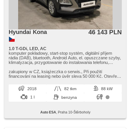
46 143 PLN
Hyundai Kona
1.0 T-GDi, LED, AC
komputer pokładowy, start-stop systém, digitální příjem
rádia (DAB), bluetooth, Android Auto, el. opuszczane szyby,
klimatyzacja, przygotowanie do instalowania telefonu,
tempomat, regulowana kierownica, kierownica
wielofunkcyjna, USB, przyciemniane szyby, manualna
zakupiony w CZ,​ książeczka o serwis.,​ Při použití
skrzynia biegów, el. lusterka, podgrzewane lusterka,
financování na leasing nebo úvěr sleva 50 000 Kč. Otevřeno
wspomaganie układu kierowniczego, zamykanie centralne -
denně (včetně víkendů...
zdalne, stabilizacja podwozia (ESP), halogeny, reflektory
2018
82 tkm
88 kW
LED, światła do jazdy dziennej, ABS, isofix, wyłączenie
poduszki pasażera, immobilizer, 6x poduszka powietrzna
1 l
benzyna
Auto ESA
, Praha 10-Štěrboholy