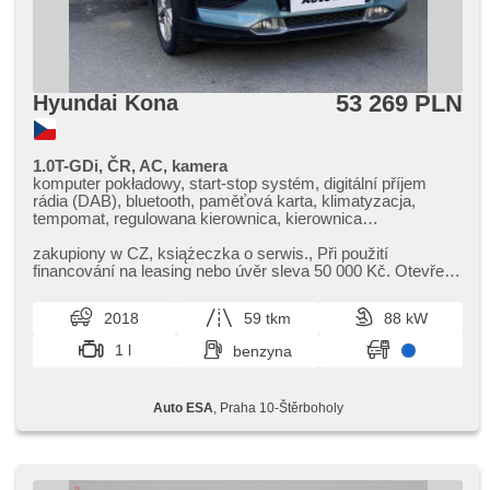
53 269 PLN
Hyundai Kona
1.0T-GDi, ČR, AC, kamera
komputer pokładowy, start-stop systém, digitální příjem
rádia (DAB), bluetooth, paměťová karta, klimatyzacja,
tempomat, regulowana kierownica, kierownica
wielofunkcyjna, światła do jazdy dziennej, felgi aluminiowe,
manualna skrzynia biegów, el. lusterka, podgrzewane
zakupiony w CZ,​ książeczka o serwis.,​ Při použití
lusterka, wspomaganie układu kierowniczego, zamykanie
financování na leasing nebo úvěr sleva 50 000 Kč. Otevřeno
centralne - zdalne, stabilizacja podwozia (ESP), el. składane
denně (včetně víkendů...
lusterka, czujnik ciśnienia opon, ABS, parkovací senzory
2018
59 tkm
88 kW
zadní, isofix, parkovací kamera, wyłączenie poduszki
pasażera, asistent jízdy v jízdním pruhu, immobilizer,
1 l
benzyna
czujnik reflektorów
Auto ESA
, Praha 10-Štěrboholy