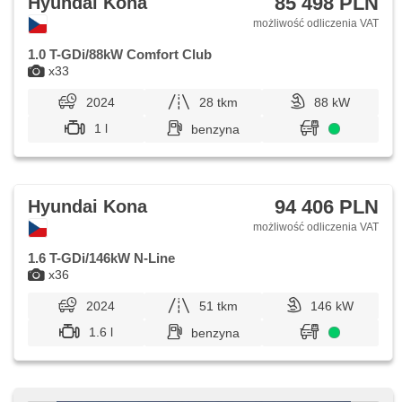
85 498 PLN
Hyundai Kona
możliwość odliczenia VAT
1.0 T-GDi/88kW Comfort Club
x33
2024
28 tkm
88 kW
1 l
benzyna
94 406 PLN
Hyundai Kona
możliwość odliczenia VAT
1.6 T-GDi/146kW N-Line
x36
2024
51 tkm
146 kW
1.6 l
benzyna