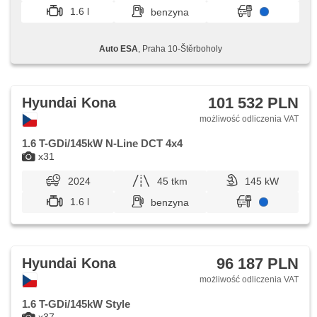
režimu, felgi aluminiowe, el. lusterka, wspomaganie układu
1.6 l
benzyna
kierowniczego, napęd 4x4, stabilizacja podwozia (ESP),
czujnik deszczu, halogeny, el. składane lusterka, czujnik
ciśnienia opon, przycisk start, ABS, isofix, parkovací
Auto ESA
, Praha 10-Štěrboholy
kamera, elektronická ruční brzda, nouzové brzdění (PEBS),
6x poduszka powietrzna, asistent jízdy v jízdním pruhu,
asystent martwego pola
101 532 PLN
Hyundai Kona
możliwość odliczenia VAT
1.6 T-GDi/145kW N-Line DCT 4x4
x31
2024
45 tkm
145 kW
1.6 l
benzyna
96 187 PLN
Hyundai Kona
możliwość odliczenia VAT
1.6 T-GDi/145kW Style