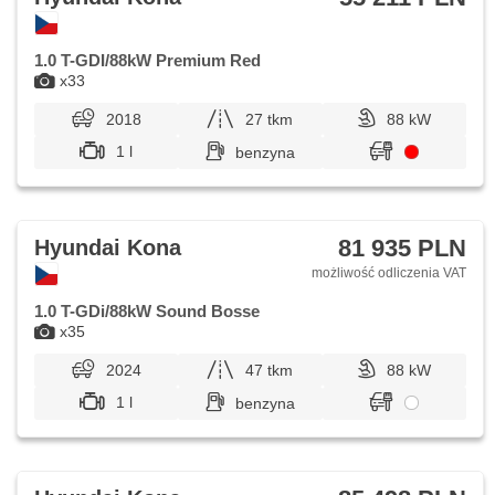
1.0 T-GDI/88kW Premium Red
x33
2018
27 tkm
88 kW
1 l
benzyna
81 935 PLN
Hyundai Kona
możliwość odliczenia VAT
1.0 T-GDi/88kW Sound Bosse
x35
2024
47 tkm
88 kW
1 l
benzyna