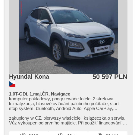
50 597 PLN
Hyundai Kona
1.0T-GDi, 1.maj,ČR, Navigace
komputer pokładowy, podgrzewane fotele, 2 strefowa
klimatyzacja, hlasové ovládání palubního počítače, start-
stop systém, bluetooth, Android Auto, Apple CarPlay,
elektryczna regulacja foteli, el. opuszczane szyby,
klimatronic, tempomat, regulowana kierownica, nawigacja
zakupiony w CZ,​ pierwszy właściciel,​ książeczka o serwis.,​
satelitarna, kierownica wielofunkcyjna, USB, przyciemniane
Vůz vykoupen od prvního majitele. Při použití financování na
szyby, bezklíčové odemykání, światła do jazdy dziennej,
leasing ne...
felgi aluminiowe, manualna skrzynia biegów, el. lusterka,