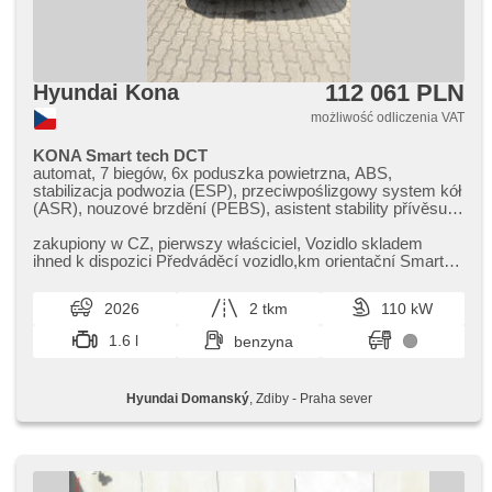
112 061 PLN
Hyundai Kona
możliwość odliczenia VAT
KONA Smart tech DCT
automat, 7 biegów, 6x poduszka powietrzna, ABS,
stabilizacja podwozia (ESP), przeciwpoślizgowy system kół
(ASR), nouzové brzdění (PEBS), asistent stability přívěsu
(TSA), regulacja prędkośći podczas zjazdu, asistent
rozjezdu do kopce (HSA), ukazatel rychlostního limitu
zakupiony w CZ,​ pierwszy właściciel,​ Vozidlo skladem
(SLIF), asystent pasa ruchu, asystent martwego pola,
ihned k dispozici Předváděcí vozidlo,​km orientační Smart
sledování únavy řidiče, automatyczny hamulec,
technology.
wspomaganie układu kierowniczego, 2 strefowa
2026
2 tkm
110 kW
klimatyzacja, klimatronic, tempomat, LED denní svícení,
automatické přepínání dálkových světel, felgi aluminiowe,
1.6 l
benzyna
spełnia EURO VI, komputer pokładowy, digitální přístrojový
štít, volba jízdního režimu, elektronická ruční brzda,
nawigacja satelitarna, hlídání provozu při couvání (RCTA),
Hyundai Domanský
, Zdiby - Praha sever
parkovací senzory přední, parkovací senzory zadní,
parkovací kamera, bezklíčové startování, bezklíčové
odemykání, czujnik reflektorów, czujnik deszczu,
regulowana kierownica, kierownica wielofunkcyjna,
podgrzewana kierownica, wyłączenie poduszki pasażera,
hands free, Android Auto, Apple CarPlay, bezdrátová