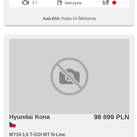
1 l
benzyna
ciśnienia opon, reflektory LED, ABS, przeciwpoślizgowy
system kół (ASR), parkovací senzory zadní, isofix,
parkovací kamera, asistent jízdy v jízdním pruhu,
Auto ESA
, Praha 10-Štěrboholy
immobilizer, 6x poduszka powietrzna, czujnik reflektorów
98 699 PLN
Hyundai Kona
MY24 1,6 T-GDI MT N-Line