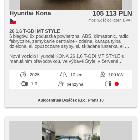
105 113 PLN
Hyundai Kona
możliwość odliczenia VAT
26 1,6 T-GDI MT STYLE
6 biegów, 8x poduszka powietrzna, ABS, klimatronic, radio
fabryczne, zamykanie centralne - zdalne, kanapa tylna
dzielona, el. opuszczane szyby, el. składane lusterka, el.
lusterka, asystent pasa ruchu, asystent martwego pola,
immobilizer, felgi aluminiowe, manualna skrzynia biegów,
Nové vozidlo Hyundai KONA 26 1,​6 T​-GDI MT STYLE s
kierownica wielofunkcyjna, regulowana kierownica,
manuálním převodovkou,​ ve výbavě Style,​ v červené
komputer pokładowy, spełnia EURO VI, napęd 4x2,
metalické barvě. Skladem,​ ihne...
wspomaganie układu kierowniczego, przeciwpoślizgowy
2025
10 km
100 kW
system kół (ASR), nawigacja satelitarna, stabilizacja
podwozia (ESP), tempomat, USB, podgrzewane fotele,
1.6 l
benzyna
podgrzewane lusterka, hands free, 2 strefowa klimatyzacja,
bluetooth, parkovací kamera, sledování únavy řidiče,
bezdrátová nabíječka mobilních telefonů, parkovací senzory
Autocentrum Dojáček s.r.o.
, Praha 10
přední, parkovací senzory zadní, asistent rozjezdu do
kopce (HSA), hlídání provozu při couvání (RCTA), LED
denní svícení, Android Auto, Apple CarPlay, asistent jízdy v
jízdním pruhu, digitální příjem rádia (DAB), dotykové
ovládání palubního počítače, elektronická ruční brzda