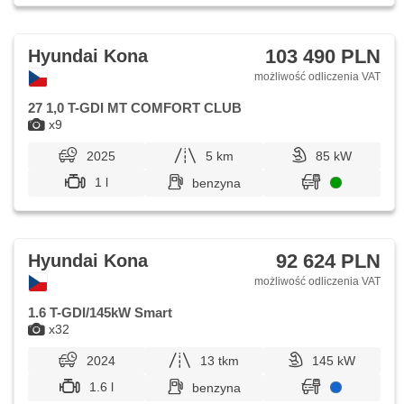
103 490 PLN
Hyundai Kona
możliwość odliczenia VAT
27 1,0 T-GDI MT COMFORT CLUB
x9
2025
5 km
85 kW
1 l
benzyna
92 624 PLN
Hyundai Kona
możliwość odliczenia VAT
1.6 T-GDI/145kW Smart
x32
2024
13 tkm
145 kW
1.6 l
benzyna