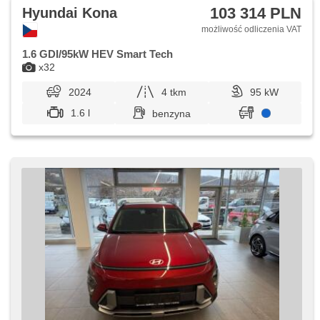
103 314 PLN
Hyundai Kona
możliwość odliczenia VAT
1.6 GDI/95kW HEV Smart Tech
x32
2024
4 tkm
95 kW
1.6 l
benzyna