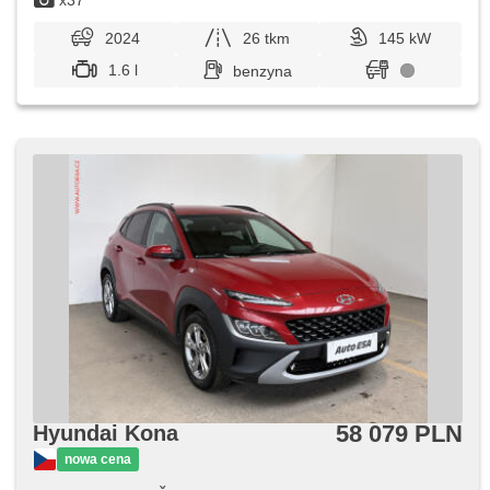
x37
2024
26 tkm
145 kW
1.6 l
benzyna
58 079 PLN
Hyundai Kona
nowa cena