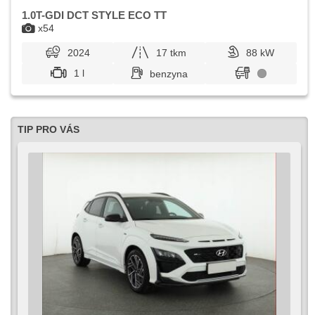
1.0T-GDI DCT STYLE ECO TT
x54
2024
17 tkm
88 kW
1 l
benzyna
TIP PRO VÁS