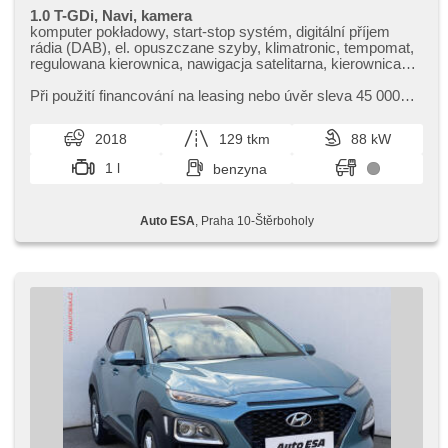
1.0 T-GDi, Navi, kamera
komputer pokładowy, start-stop systém, digitální příjem
rádia (DAB), el. opuszczane szyby, klimatronic, tempomat,
regulowana kierownica, nawigacja satelitarna, kierownica
wielofunkcyjna, światła do jazdy dziennej, felgi aluminiowe,
manualna skrzynia biegów, wspomaganie układu
Při použití financování na leasing nebo úvěr sleva 45 000
kierowniczego, zamykanie centralne - zdalne, stabilizacja
Kč. Otevřeno denně (včetně víkendů a svátků) 9.00​-22.00
podwozia (ESP), czujnik deszczu, halogeny, ABS,
hod. Kupujte vozy s garancí!
2018
129 tkm
88 kW
parkovací senzory zadní, isofix, parkovací kamera, 6x
poduszka powietrzna, asistent jízdy v jízdním pruhu
1 l
benzyna
Auto ESA
, Praha 10-Štěrboholy