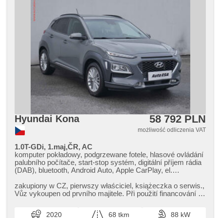
58 792 PLN
Hyundai Kona
możliwość odliczenia VAT
1.0T-GDi, 1.maj,ČR, AC
komputer pokładowy, podgrzewane fotele, hlasové ovládání
palubního počítače, start-stop systém, digitální příjem rádia
(DAB), bluetooth, Android Auto, Apple CarPlay, el.
opuszczane szyby, klimatronic, tempomat, regulowana
kierownica, kierownica wielofunkcyjna, USB, hak
zakupiony w CZ,​ pierwszy właściciel,​ książeczka o serwis.,​
holowniczy, przyciemniane szyby, światła do jazdy dziennej,
Vůz vykoupen od prvního majitele. Při použití financování na
felgi aluminiowe, manualna skrzynia biegów, el. lusterka,
leasing ne...
podgrzewane lusterka, wspomaganie układu kierowniczego,
2020
68 tkm
88 kW
zamykanie centralne - zdalne, stabilizacja podwozia (ESP),