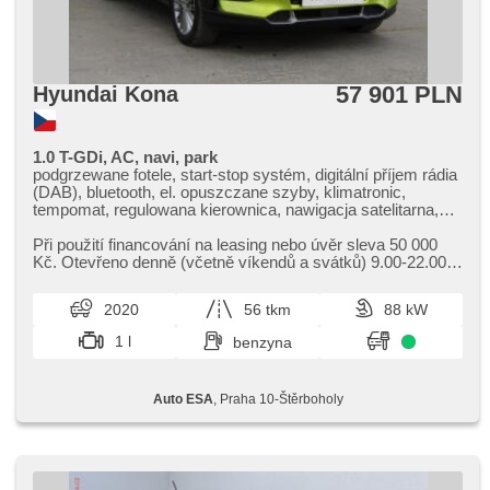
57 901 PLN
Hyundai Kona
1.0 T-GDi, AC, navi, park
podgrzewane fotele, start-stop systém, digitální příjem rádia
(DAB), bluetooth, el. opuszczane szyby, klimatronic,
tempomat, regulowana kierownica, nawigacja satelitarna,
kierownica wielofunkcyjna, USB, światła do jazdy dziennej,
felgi aluminiowe, manualna skrzynia biegów, el. lusterka,
Při použití financování na leasing nebo úvěr sleva 50 000
wspomaganie układu kierowniczego, zamykanie centralne -
Kč. Otevřeno denně (včetně víkendů a svátků) 9.00​-22.00
zdalne, stabilizacja podwozia (ESP), czujnik deszczu, ABS,
hod. Kupujte vozy s garancí!
parkovací senzory zadní, isofix, 6x poduszka powietrzna,
2020
56 tkm
88 kW
asistent jízdy v jízdním pruhu
1 l
benzyna
Auto ESA
, Praha 10-Štěrboholy