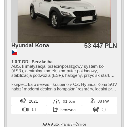
53 447 PLN
Hyundai Kona
1.0 T-GDI, Serv.kniha
ABS, klimatyzacja, przeciwpoślizgowy system kół
(ASR), centralny zamek, komputer pokładowy,
stabilizacja podwozia (ESP), halogeny, przycisk start,
czujnik ciśnienia opon, USB, 6x poduszka powietrzna,
asystent pasa ruchu, asystent parkowania,
książeczka o serwis.,​ koupeno v CZ. Hyundai Kona SUV
wspomaganie układu kierowniczego, el. opuszczane
nabízí moderní design a kompaktní rozměry,​ ideální pro
szyby, relingi dachowe, radio fabryczne, manualna
městský provoz. Vyniká...
skrzynia biegów
2021
91 tkm
88 kW
1 l
benzyna
AAA Auto
, Praha 8 - Čimice