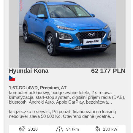
62 177 PLN
Hyundai Kona
1.6T-GDi 4WD, Premium, AT
komputer pokładowy, podgrzewane fotele, 2 strefowa
klimatyzacja, start-stop systém, digitální příjem rádia (DAB),
bluetooth, Android Auto, Apple CarPlay, bezdrátová
nabíječka mobilních telefonů, el. opuszczane szyby,
klimatronic, skórzanna tapicerka, tempomat, regulowana
książeczka o serwis.,​ Při použití financování na leasing
kierownica, nawigacja satelitarna, kierownica
nebo úvěr sleva 50 000 Kč. Otevřeno denně (včetně
wielofunkcyjna, USB, head-up display, hak holowniczy,
víkendů a svátků) 9.00​-...
automat, bezklíčové odemykání, światła do jazdy dziennej,
2018
94 tkm
130 kW
automatické přepínání dálkových světel, volba jízdního