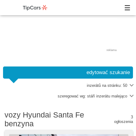
reklama
edytować szukanie
inzerátů na stránku:
50
szeregować wg:
stáří inzerátu malejąco
vozy Hyundai Santa Fe
3
benzyna
ogłoszenia