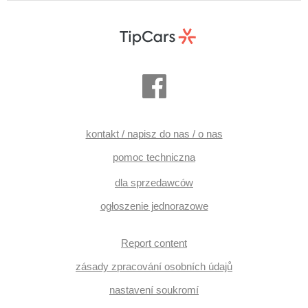
lusterka, elektronická ruční brzda, hands free, head-up
display, asystent pasa ruchu, asystent martwego pola,
hlídání provozu při couvání (RCTA), immobilizer,
klimatyzacja, skórzanna tapicerka, skórzana tapicerka, felgi
aluminiowe, kierownica wielofunkcyjna, przetwornica 220V,
regulowana kierownica, odvětrávaná sedadla, komputer
pokładowy, paměť nastavení sedadla řidiče, parkovací
kamera, parkovací senzory přední, parkovací senzory
zadní, wzdłużna regulacja siedzeń, napęd 4x4, fotele
regulowane, wspomaganie układu kierowniczego, nawigacja
satelitarna, czujnik deszczu, czujnik reflektorów, czujnik
ciśnienia opon, sledování únavy řidiče, stabilizacja podwozia
(ESP), start-stop systém, przycisk start, tempomat,
kontakt / napisz do nas / o nas
przyciemniane szyby, třetí řada sedadel, třízónová
klimatizace, ukazatel rychlostního limitu (SLIF), termometr
pomoc techniczna
zewnętrzny, termometr wewnętrzny, volba jízdního režimu,
podgrzewane fotele, vyhřívaná zadní sedadla, podgrzewane
dla sprzedawców
lusterka, podgrzewana kierownica, chowane zagłówki, fotele
regulowane, aktywne siedzenie dla kierowcy, zadní loketní
ogłoszenie jednorazowe
opěrka, wycieraczka tylna, lampy tylne LED, zatmavená
zadní skla, gwarancja, řazení pádly pod volantem
Report content
zásady zpracování osobních údajů
nastavení soukromí