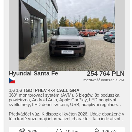
254 764 PLN
Hyundai Santa Fe
możliwość odliczenia VAT
1,6 1,6 TGDI PHEV 4×4 CALLIGRA
360° monitorovací systém (AVM), 6 biegów, 8x poduszka
powietrzna, Android Auto, Apple CarPlay, LED adaptivní
světlomety, LED denní svícení, USB, adaptivní regulace
podvozku, tempomat dotrzymujący odległość, poduszka
powietrzna kierowcy, alarm, ambientní osvětlení interiéru,
Předváděcí vůz. K dispozici květen 2026. Údaje obsažené v
asistent jízdy v jízdním pruhu, asistent jízdy v koloně,
této kartě vozu mají informativní charakter. Tato indikativní
asistent rozjezdu do kopce (HSA), asistent změny jízdního
nabídka ne...
pruhu, automatyczne lampy ostrzegawcze, klimatronic,
2025
10 tkm
176 kW