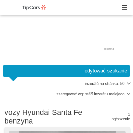
reklama
edytować szukanie
inzerátů na stránku:
50
szeregować wg:
stáří inzerátu malejąco
vozy Hyundai Santa Fe
1
benzyna
ogłoszenie