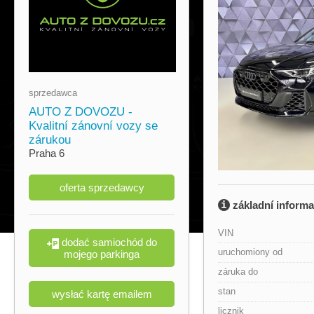
sprzedawca
AUTO Z DOVOZU -
Kvalitní zánovní vozy se
zárukou
Praha 6
oferta sprzedawcy
základní inform
VIN
dodać samiochód do
uruchomiony od
mojego parkinga
záruka do
stan
wysłać kartę emailem
licznik