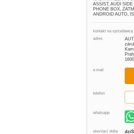
ASSIST,​ AUDI SID
PHONE BOX,​ ZATM
ANDROID AUTO,​ IS
kontakt na sprzedawcę
adres
AUTO
záru
Kam
Prah
160
e-mail
telefon
whatsapp
otevírací doba
dziŚ