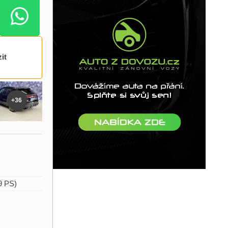
it
+36
9 PS)