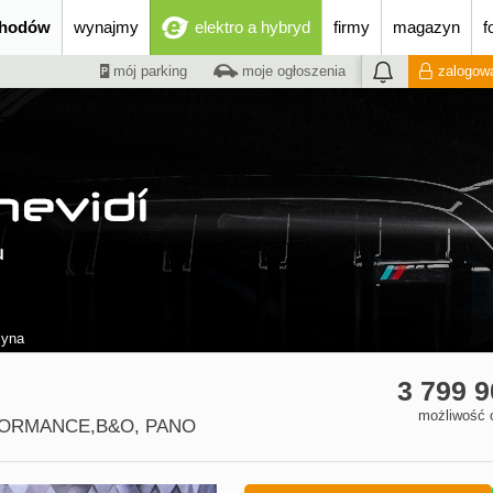
chodów
wynajmy
elektro a hybryd
firmy
magazyn
f
mój parking
moje ogłoszenia
zalogowa
zyna
3 799 
możliwość 
ORMANCE,B&O, PANO