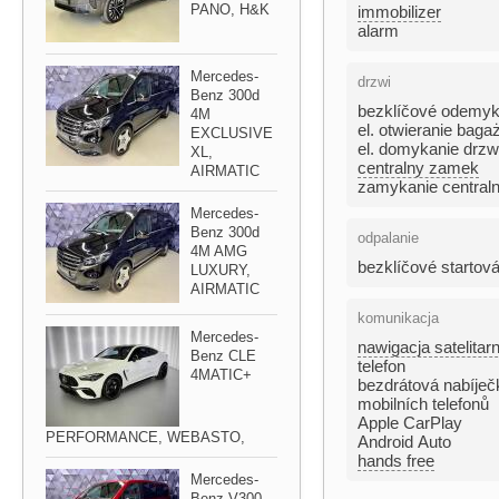
PANO,​ H&K
immobilizer
alarm
Mercedes​-
drzwi
Benz 300d
bezklíčové odemyk
4M
el. otwieranie baga
EXCLUSIVE
el. domykanie drzw
XL,​
centralny zamek
AIRMATIC
zamykanie centraln
Mercedes​-
Benz 300d
odpalanie
4M AMG
bezklíčové startová
LUXURY,​
AIRMATIC
komunikacja
Mercedes​-
nawigacja satelitar
Benz CLE
telefon
4MATIC​+
bezdrátová nabíječ
mobilních telefonů
Apple CarPlay
PERFORMANCE,​ WEBASTO,​
Android Auto
hands free
Mercedes​-
Benz V300