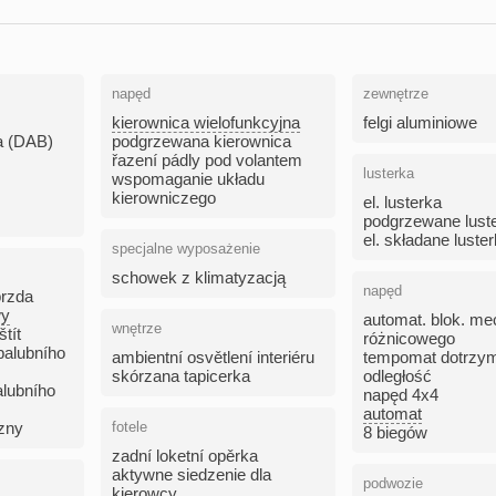
napęd
zewnętrze
kierownica wielofunkcyjna
felgi aluminiowe
ia (DAB)
podgrzewana kierownica
řazení pádly pod volantem
lusterka
wspomaganie układu
kierowniczego
el. lusterka
podgrzewane lust
el. składane luste
specjalne wyposażenie
schowek z klimatyzacją
napęd
brzda
wy
automat. blok. me
wnętrze
štít
różnicowego
palubního
ambientní osvětlení interiéru
tempomat dotrzy
skórzana tapicerka
odległość
alubního
napęd 4x4
automat
zny
fotele
8 biegów
zadní loketní opěrka
aktywne siedzenie dla
podwozie
kierowcy