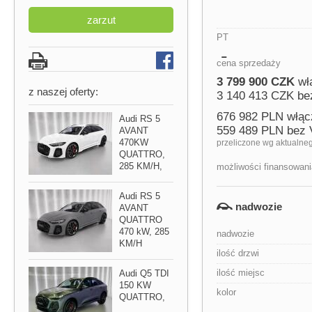
zarzut
PT
cena sprzedaży
3 799 900 CZK
wł
z naszej oferty:
3 140 413 CZK be
676 982 PLN włąc
Audi RS 5
559 489 PLN bez
AVANT
470KW
przeliczone wg aktualne
QUATTRO,​
285 KM/H,​
możliwości finansowani
Audi RS 5
nadwozie
AVANT
QUATTRO
470 kW,​ 285
nadwozie
KM/H
ilość drzwi
ilość miejsc
Audi Q5 TDI
150 KW
kolor
QUATTRO,​