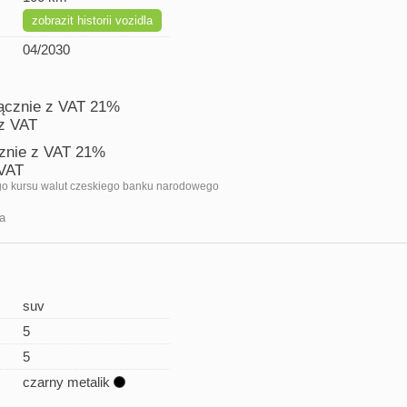
zobrazit historii vozidla
04/2030
ącznie z VAT 21%
z VAT
znie z VAT 21%
 VAT
go kursu walut czeskiego banku narodowego
a
suv
5
5
czarny metalik