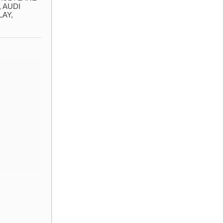
​ AUDI
AY,​