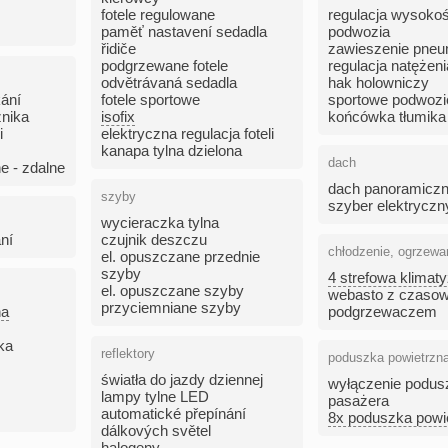
fotele regulowane
regulacja wysokoś
paměť nastavení sedadla
podwozia
řidiče
zawieszenie pne
podgrzewane fotele
regulacja natężen
odvětrávaná sedadla
hak holowniczy
ání
fotele sportowe
sportowe podwozi
żnika
isofix
końcówka tłumika
i
elektryczna regulacja foteli
kanapa tylna dzielona
dach
e - zdalne
dach panoramicz
szyby
szyber elektryczn
wycieraczka tylna
ní
czujnik deszczu
chłodzenie, ogrzewa
el. opuszczane przednie
szyby
4 strefowa klimat
el. opuszczane szyby
webasto z czaso
przyciemniane szyby
na
podgrzewaczem
ka
reflektory
poduszka powietrzn
światła do jazdy dziennej
wyłączenie podus
lampy tylne LED
pasażera
automatické přepínání
8x poduszka powi
dálkových světel
halogeny