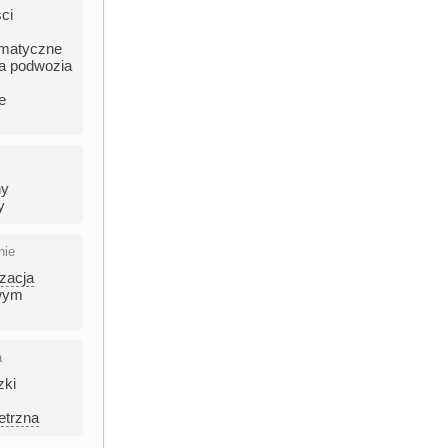
ci
umatyczne
ia podwozia
e
ny
y
nie
yzacja
wym
a
zki
etrzna