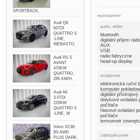
SPORTBACK,​
wyposażenie
Audi Q8
audio, wideo
50TDI
QUATTRO S​
bluetooth
-LINE,​
digitální příjem rád
WEBASTO,​
AUX
USB
radio fabryczne
Audi RS 5
head-up display
AVANT
470KW
QUATTRO,​
urządzenia
285 KM/H,​
elektronická ruční 
komputer pokłado
Audi A6
digitální přístrojový 
3.0TDI
dotykové ovládání 
220KW
počítače
QUATTRO S​
hlasové ovládání p
-LINE,​ W
počítače
termometr zewnętr
Volvo XC90
B5 AWD
zabezpieczenie
PLUS DARK,​