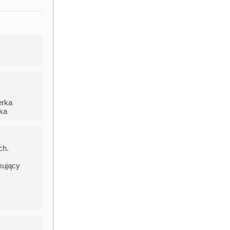
erka
rka
ch.
mujący