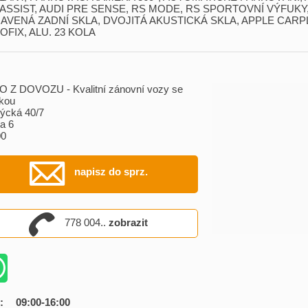
E ASSIST,​ AUDI PRE SENSE,​ RS MODE,​ RS SPORTOVNÍ VÝFUKY,
AVENÁ ZADNÍ SKLA,​ DVOJITÁ AKUSTICKÁ SKLA,​ APPLE CARPL
OFIX,​ ALU. 23 KOLA
 Z DOVOZU - Kvalitní zánovní vozy se
kou
ýcká 40/7
a 6
00
napisz do sprz.
778 004..
zobrazit
:
09:00-16:00