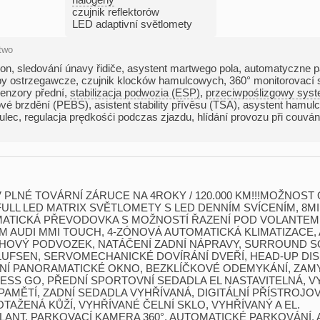
czujnik reflektorów
LED adaptivní světlomety
two
pon
,
sledování únavy řidiče
,
asystent martwego pola
,
automatyczne p
py ostrzegawcze
,
czujnik klocków hamulcowych
,
360° monitorovací
enzory přední
,
stabilizacja podwozia (ESP)
,
przeciwpoślizgowy syst
vé brzdění (PEBS)
,
asistent stability přívěsu (TSA)
,
asystent hamul
ulec
,
regulacja prędkośći podczas zjazdu
,
hlídání provozu při couvá
V PLNÉ TOVÁRNÍ ZÁRUCE NA 4ROKY / 120.000 KM!!!MOŽNOS
 FULL LED MATRIX SVĚTLOMETY S LED DENNÍM SVÍCENÍM,​ 8MI
TICKÁ PŘEVODOVKA S MOŽNOSTÍ ŘAZENÍ POD VOLANTEM,​ 
 AUDI MMI TOUCH,​ 4​-ZÓNOVÁ AUTOMATICKÁ KLIMATIZACE,​ 
HOVÝ PODVOZEK,​ NATÁČENÍ ZADNÍ NÁPRAVY,​ SURROUND 
SEN,​ SERVOMECHANICKÉ DOVÍRÁNÍ DVEŘÍ,​ HEAD​-UP DISPL
Í PANORAMATICKÉ OKNO,​ BEZKLÍČKOVÉ ODEMYKÁNÍ,​ ZAMY
SS GO,​ PŘEDNÍ SPORTOVNÍ SEDADLA EL NASTAVITELNÁ,​ VY
AMĚTÍ,​ ZADNÍ SEDADLA VYHŘÍVANÁ,​ DIGITÁLNÍ PŘÍSTROJOVÝ
TAŽENÁ KŮŽÍ,​ VYHŘÍVANÉ ČELNÍ SKLO,​ VYHŘÍVANÝ A EL.
ANT,​ PARKOVACÍ KAMERA 360°,​ AUTOMATICKÉ PARKOVÁNÍ,​ 