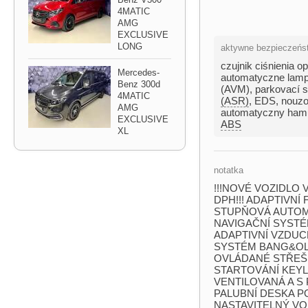
4MATIC
AMG
EXCLUSIVE
LONG
aktywne bezpieczeńs
czujnik ciśnienia o
Mercedes​-
automatyczne lam
Benz 300d
(AVM)
,
parkovací s
4MATIC
(ASR)
,
EDS
,
nouzo
AMG
automatyczny ham
EXCLUSIVE
ABS
XL
notatka
!!!NOVÉ VOZIDLO 
DPH!!! ADAPTIVNÍ
STUPŇOVÁ AUTOMA
NAVIGAČNÍ SYSTÉM
ADAPTIVNÍ VZDUC
SYSTÉM BANG&OLUF
OVLÁDANÉ STŘEŠN
STARTOVÁNÍ KEYLE
VENTILOVANÁ A S P
PALUBNÍ DESKA PO
NASTAVITELNÝ VOL