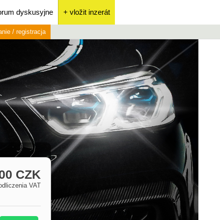
orum dyskusyjne
+ vložit inzerát
nie / registracja
900 CZK
odliczenia VAT