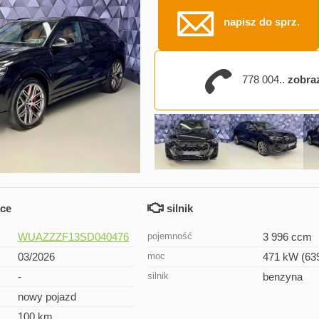
napisz do sprz.
778 004..
zobraz
ace
silnik
WUAZZZF13SD040476
pojemność
3 996 ccm
03/2026
moc
471 kW (63
-
silnik
benzyna
nowy pojazd
100 km