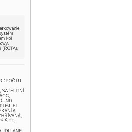
arkowanie
,
 systém
em kół
cowy
,
ní (RCTA)
,
T ODPOČTU
SATELITNÍ
ACC,​
SOUND
EJ,​ EL.
KÁNÍ A
HŘÍVANÁ,​
 ŠTÍT,​
AUDI LANE