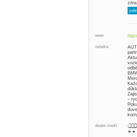
zítra
zobr
www
http
notatka:
AUTO
part
Aktu
vozi
odbě
BMW,
Merc
Každ
důkl
Zaji
– ry
Poku
dove
komp
dealer marki