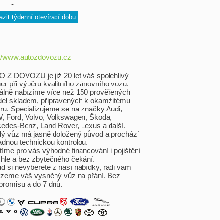
:
-
azit týdenní otevírací dobu
://www.autozdovozu.cz
 Z DOVOZU je již 20 let váš spolehlivý
ner při výběru kvalitního zánovního vozu.
álně nabízíme více než 150 prověřených
del skladem, připravených k okamžitému
ru. Specializujeme se na značky Audi,
 Ford, Volvo, Volkswagen, Škoda,
edes-Benz, Land Rover, Lexus a další.
ý vůz má jasně doložený původ a prochází
adnou technickou kontrolou.
stíme pro vás výhodné financování i pojištění
chle a bez zbytečného čekání.
d si nevyberete z naší nabídky, rádi vám
zeme váš vysněný vůz na přání. Bez
romisu a do 7 dnů.