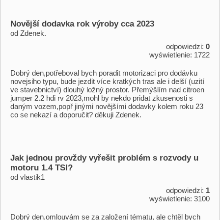
Novější dodavka rok výroby cca 2023
od Zdenek.
odpowiedzi:
0
wyświetlenie: 1722
Dobrý den,​ potřeboval bych poradit motorizaci pro dodávku
novejsiho typu,​ bude jezdit více kratkých tras ale i delší (uzití
ve stavebnictví) dlouhý ložný prostor. Přemýšlím nad citroen
jumper 2.2 hdi rv 2023,​mohl by nekdo pridat zkusenosti s
daným vozem,​popř jinými novějšími dodavky kolem roku 23
co se nekazí a doporučit? děkuji Zdenek.
Jak jednou provždy vyřešit problém s rozvody u
motoru 1.4 TSI?
od vlastik1
odpowiedzi:
1
wyświetlenie: 3100
Dobrý den,​ omlouvám se za založení tématu,​ ale chtěl bych