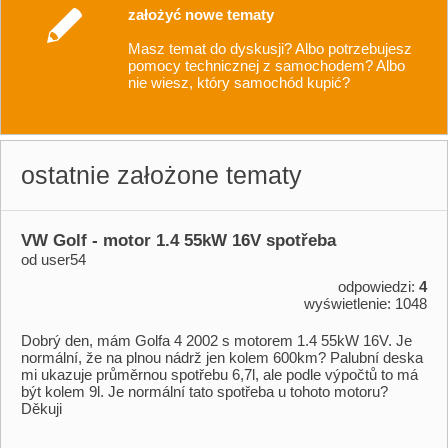
spíše pojízdný hotel než automobil. Vedle
założyć nowe tematy
prostoru pro více než 75 lidí nabízí bazén,
Masz temat do dyskusji? Albo potrzebujesz
vířivku, minigolf i plochu, na kterou lze posadit
pomocy technicznej z samochodem? Albo
vrtulník.
nie wiesz, który samochód kupić?
ostatnie założone tematy
VW Golf - motor 1.4 55kW 16V spotřeba
od user54
odpowiedzi:
4
wyświetlenie: 1048
Dobrý den,​ mám Golfa 4 2002 s motorem 1.4 55kW 16V. Je
normální,​ že na plnou nádrž jen kolem 600km? Palubní deska
mi ukazuje průměrnou spotřebu 6,​7l,​ ale podle výpočtů to má
být kolem 9l. Je normální tato spotřeba u tohoto motoru?
Děkuji