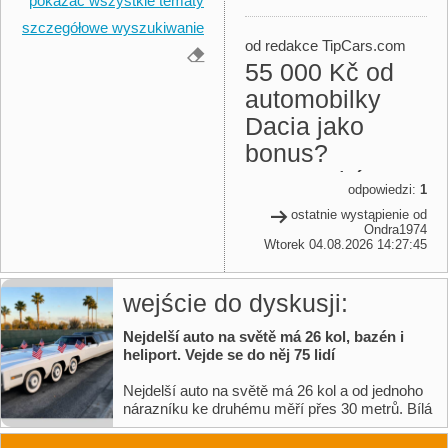
pokazać wszystkie tematy
szczegółowe wyszukiwanie
od redakce TipCars.com
55 000 Kč od
automobilky
Dacia jako
bonus?
Rumunský
odpowiedzi:
1
výrobce má
ostatnie wystąpienie od
zajímavou
Ondra1974
Wtorek 04.08.2026 14:27:45
nabídku
wejście do dyskusji:
Nejdelší auto na světě má 26 kol, bazén i
heliport. Vejde se do něj 75 lidí
Nejdelší auto na světě má 26 kol a od jednoho
nárazníku ke druhému měří přes 30 metrů. Bílá
limuzína The American Dream vznikla na
základě Cadillacu Eldorado a uvnitř připomíná