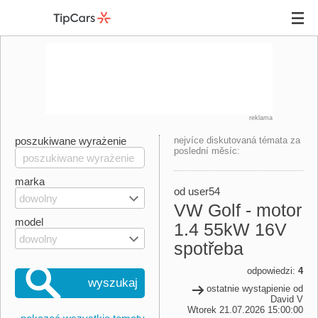
reklama
poszukiwane wyrażenie
nejvíce diskutovaná témata za
poslední měsíc:
marka
od user54
dowolny
VW Golf - motor
model
1.4 55kW 16V
dowolny
spotřeba
odpowiedzi:
4
wyszukaj
ostatnie wystąpienie od
David V
Wtorek 21.07.2026 15:00:00