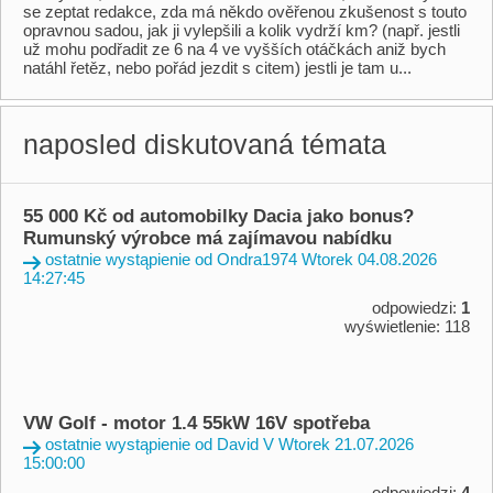
se zeptat redakce,​ zda má někdo ověřenou zkušenost s touto
opravnou sadou,​ jak ji vylepšili a kolik vydrží km? (např. jestli
už mohu podřadit ze 6 na 4 ve vyšších otáčkách aniž bych
natáhl řetěz,​ nebo pořád jezdit s citem) jestli je tam u...
naposled diskutovaná témata
55 000 Kč od automobilky Dacia jako bonus?
Rumunský výrobce má zajímavou nabídku
ostatnie wystąpienie od Ondra1974 Wtorek 04.08.2026
14:27:45
odpowiedzi:
1
wyświetlenie: 118
VW Golf - motor 1.4 55kW 16V spotřeba
ostatnie wystąpienie od David V Wtorek 21.07.2026
15:00:00
odpowiedzi:
4