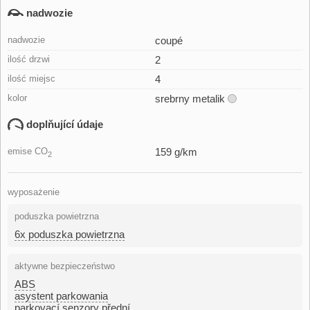
nadwozie
nadwozie
coupé
ilość drzwi
2
ilość miejsc
4
kolor
srebrny metalik
doplňující údaje
emise CO
159 g/km
2
wyposażenie
poduszka powietrzna
6x poduszka powietrzna
aktywne bezpieczeństwo
ABS
asystent parkowania
parkovací senzory přední