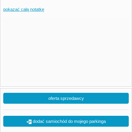
pokazać całą notatkę
oferta sprzedawcy
dodać samiochód do mojego parkinga