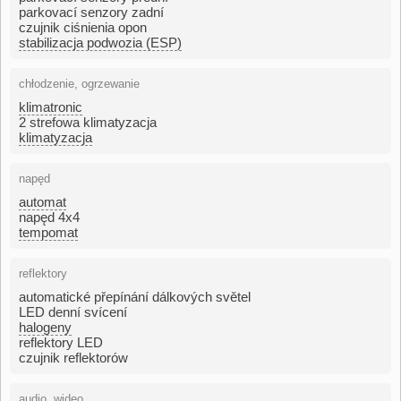
parkovací senzory zadní
czujnik ciśnienia opon
stabilizacja podwozia (ESP)
chłodzenie, ogrzewanie
klimatronic
2 strefowa klimatyzacja
klimatyzacja
napęd
automat
napęd 4x4
tempomat
reflektory
automatické přepínání dálkových světel
LED denní svícení
halogeny
reflektory LED
czujnik reflektorów
audio, wideo