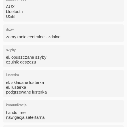
AUX
bluetooth
USB
drzwi
zamykanie centralne - zdalne
szyby
el. opuszczane szyby
czujnik deszczu
lusterka
el. składane lusterka
el. lusterka
podgrzewane lusterka
komunikacja
hands free
nawigacja satelitarna