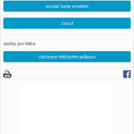
wysłać kartę emailem
zarzut
služby pro řidiče
záchrana řidičského průkazu