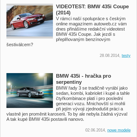
VIDEOTEST: BMW 435i Coupe
(2014)
V rámci naší spolupráce s českým
online magazínem autoweb.cz vám
dnes přinášíme redakční videotest
BMW 435i Coupe. Jak jezdí s
přeplňovaným benzínovým
šestiválcem?
28.08.2014,
testy
BMW 435i - hračka pro
serpentiny
BMW řady 3 se tradičně vyrábí jako
sedan, kombi, kabriolet i kupé a tahle
čtyřkombinace platí i pro poslední
generaci vozu. Mnichovští si mohli
při jejím vývoji zjednodušit práci a
vlastně jen proměnit karoserii. To by ale nebyla žádná výzva!
A tak kupé BMW 435i postavili nanovo.
02.06.2014,
nowe modele