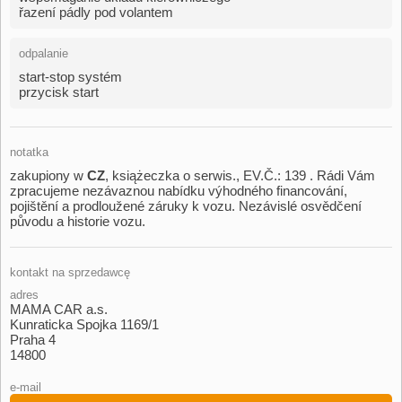
řazení pádly pod volantem
odpalanie
start-stop systém
przycisk start
notatka
zakupiony w
CZ
,​ książeczka o serwis.,​ EV.Č.: 139 . Rádi Vám
zpracujeme nezávaznou nabídku výhodného financování,​
pojištění a prodloužené záruky k vozu. Nezávislé osvědčení
původu a historie vozu.
kontakt na sprzedawcę
adres
MAMA CAR a.s.
Kunraticka Spojka 1169/1
Praha 4
14800
e-mail