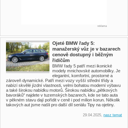
reklama
Ojeté BMW řady 5:
manažerský vůz je v bazarech
cenově dostupný i běžným
řidičům
BMW řady 5 patří mezi ikonické
modely mnichovské automobilky. Je
elegantní, komfortní, prostorné a
zároveň dynamické. Patří mezi vozy vyšší střední třídy a
nabízí skvělé jízdní vlastnosti, velmi bohatou moderní výbavu
a také širokou nabídku motorů. Širokou nabídku „pětkových
bavoráků“ najdete v tuzemských bazarech, kde se tato auta
v pěkném stavu dají pořídit v ceně i pod milion korun. Několik
takových aut jsme našli pro další díl seriálu Tipy na ojetiny.
29.04.2025,
nasz temat