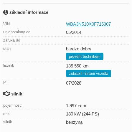
základní informace
WBA3N510X0F715307
VIN
uruchomiony od
05/2014
záruka do
-
stan
bardzo dobry
prověřit technikem
licznik
185 550 km
zobrazit historii vozidla
PT
07/2028
silnik
pojemność
1 997 ccm
moc
180 kW (244 PS)
silnik
benzyna