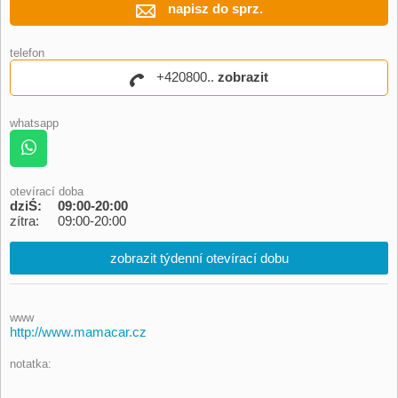
napisz do sprz.
telefon
+420800..
zobrazit
whatsapp
otevírací doba
dziŚ:
09:00-20:00
zítra:
09:00-20:00
zobrazit týdenní otevírací dobu
www
http://www.mamacar.cz
notatka: