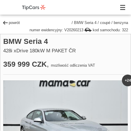
powrót
/
BMW Seria 4
/
coupé
/
benzyna
numer ewidencyjny: V20260213
kod samochodu: 322
BMW Seria 4
428i xDrive 180kW M PAKET ČR
359 999 CZK
,
możliwość odliczenia VAT
+24