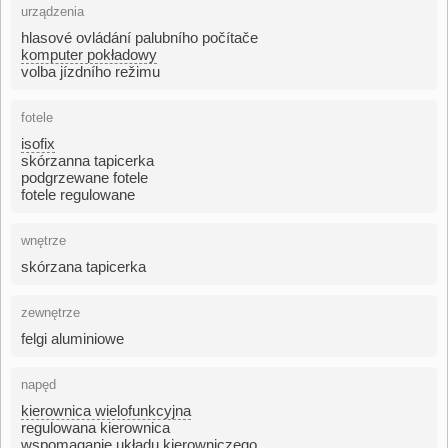
urządzenia
hlasové ovládání palubního počítače
komputer pokładowy
volba jízdního režimu
fotele
isofix
skórzanna tapicerka
podgrzewane fotele
fotele regulowane
wnętrze
skórzana tapicerka
zewnętrze
felgi aluminiowe
napęd
kierownica wielofunkcyjna
regulowana kierownica
wspomaganie układu kierowniczego