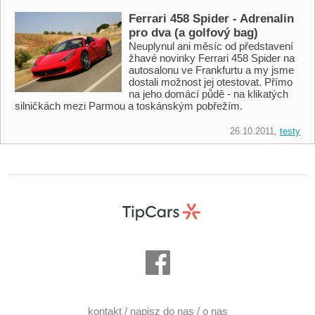
Ferrari 458 Spider - Adrenalin
pro dva (a golfový bag)
Neuplynul ani měsíc od představení
žhavé novinky Ferrari 458 Spider na
autosalonu ve Frankfurtu a my jsme
dostali možnost jej otestovat. Přímo
na jeho domácí půdě - na klikatých
silničkách mezi Parmou a toskánským pobřežím.
26.10.2011,
testy
kontakt / napisz do nas / o nas