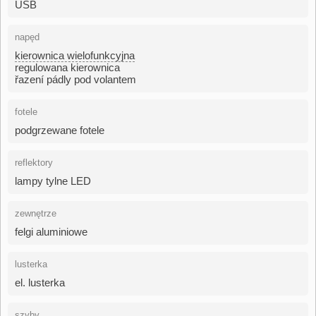
USB
napęd
kierownica wielofunkcyjna
regulowana kierownica
řazení pádly pod volantem
fotele
podgrzewane fotele
reflektory
lampy tylne LED
zewnętrze
felgi aluminiowe
lusterka
el. lusterka
szyby