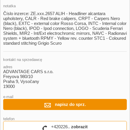
notatka
Číslo inzerce: ZE.xxx.2657 ALIH ​- Headliner alcantara
upholstery,​ CALR ​- Red brake calipers,​ CRPT ​- Carpers Nero
(black),​ EXTC ​- external color Rosso Corsa,​ INTC ​- Internal color
Nero (black),​ IPOD ​- Ipod connection,​ LOGO ​- Scuderia Ferrari
Shields,​ MIR2 ​- Int/Ext electrochromic mirrors,​ NAVC ​- Radionavi
system ​+ bluetooth RPMY ​- Yellow rev. counter STC1 ​- Coloured
standard stitching Grigio Scuro
kontakt na sprzedawcę
adres
ADVANTAGE CARS s.r.o.
Freyova 980/10
Praha 9, Vysočany
19000
e-mail
napisz do sprz.
telefon
+420226..
zobrazit