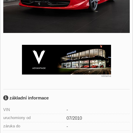
reklama
základní informace
-
VIN
uruchomiony od
07/2010
záruka do
-