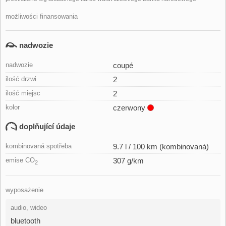
możliwości finansowania
nadwozie
nadwozie
coupé
ilość drzwi
2
ilość miejsc
2
kolor
czerwony
doplňující údaje
kombinovaná spotřeba
9.7 l / 100 km (kombinovaná)
emise CO
307 g/km
2
wyposażenie
audio, wideo
bluetooth