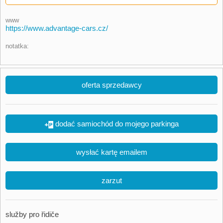
www
https://www.advantage-cars.cz/
notatka:
oferta sprzedawcy
dodać samiochód do mojego parkinga
wysłać kartę emailem
zarzut
služby pro řidiče