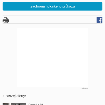
záchrana řidičského průkazu
reklama
z naszej oferty:
Ferrari 458