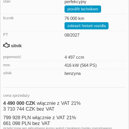
stan
perfekcyjny
prověřit technikem
licznik
76 000 km
zobrazit historii vozidla
PT
08/2027
silnik
pojemność
4 497 ccm
moc
416 kW (564 PS)
silnik
benzyna
cena sprzedaży
4 490 000 CZK
włącznie z VAT 21%
3 710 744 CZK bez VAT
799 928 PLN włącznie z VAT 21%
661 098 PLN bez VAT
przeliczone wg aktualnego kursu walut czeskiego banku narodowego