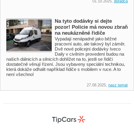
01.10.2025,
doradca
Na tyto dodávky si dejte
pozor! Policie má novou zbraň
na neukázněné řidiče
Vypadají nenápadně jako běžné
pracovní auto, ale takový byl záměr.
Dvě nové policejní dodávky Iveco
Daily v civilním provedení budou na
našich dálnicích a silnicích dohlížet na to, jestli se řidiči
dostatečně věnují řízení. Jsou vybaveny speciální technikou,
která dokáže odhalit například řidiče s mobilem v ruce. A to
není všechno!
27.08.2025,
nasz temat