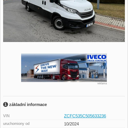
reklama
základní informace
ZCFC535C505633236
VIN
uruchomiony od
10/2024