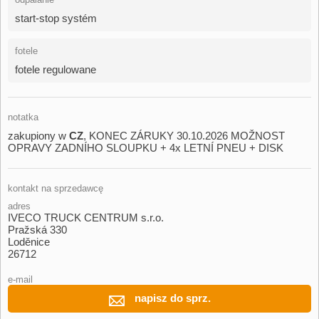
start-stop systém
fotele
fotele regulowane
notatka
zakupiony w
CZ
,​ KONEC ZÁRUKY 30.10.2026 MOŽNOST
OPRAVY ZADNÍHO SLOUPKU ​+ 4x LETNÍ PNEU ​+ DISK
kontakt na sprzedawcę
adres
IVECO TRUCK CENTRUM s.r.o.
Pražská 330
Loděnice
26712
e-mail
napisz do sprz.