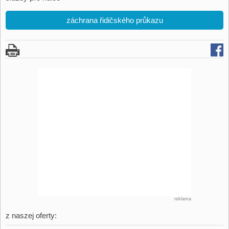
záchrana řidičského průkazu
reklama
z naszej oferty: