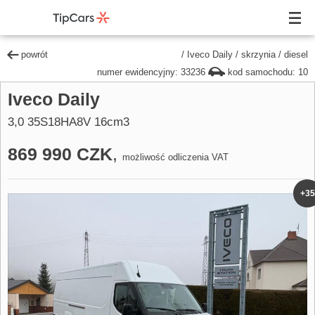
powrót
/
Iveco Daily
/
skrzynia
/
diesel
numer ewidencyjny: 33236
kod samochodu: 10
Iveco Daily
3,0 35S18HA8V 16cm3
869 990 CZK
,
możliwość odliczenia VAT
+35