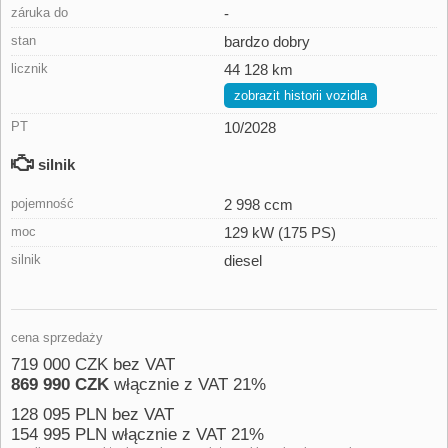
záruka do
-
stan
bardzo dobry
licznik
44 128 km
zobrazit historii vozidla
PT
10/2028
silnik
pojemność
2 998 ccm
moc
129 kW (175 PS)
silnik
diesel
cena sprzedaży
719 000 CZK bez VAT
869 990 CZK
włącznie z VAT 21%
128 095 PLN bez VAT
154 995 PLN włącznie z VAT 21%