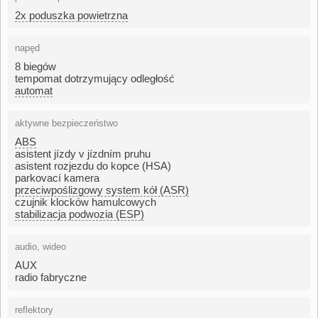
2x poduszka powietrzna
napęd
8 biegów
tempomat dotrzymujący odległość
automat
aktywne bezpieczeństwo
ABS
asistent jízdy v jízdním pruhu
asistent rozjezdu do kopce (HSA)
parkovací kamera
przeciwpoślizgowy system kół (ASR)
czujnik klocków hamulcowych
stabilizacja podwozia (ESP)
audio, wideo
AUX
radio fabryczne
reflektory