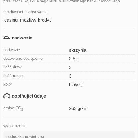
przeliczone wg aktualnego kursu walut czeskiego banku narodowego
możliwości finansowania
leasing, możliwy kredyt
nadwozie
nadwozie
skrzynia
dozwolone obciążenie
3.5 t
ilość drzwi
3
ilość miejsc
3
kolor
biały
doplňující údaje
emise CO
262 g/km
2
wyposażenie
poduszka powietrzna