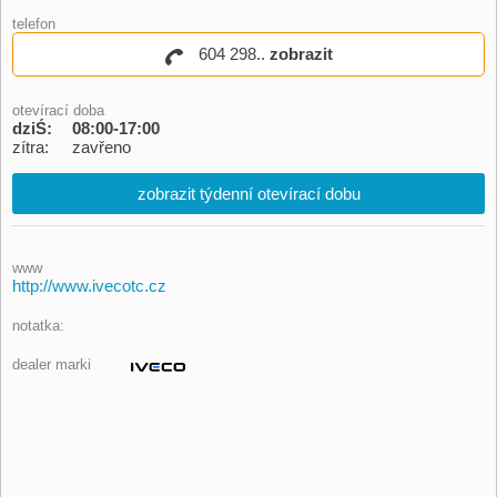
telefon
604 298..
zobrazit
otevírací doba
dziŚ:
08:00-17:00
zítra:
zavřeno
zobrazit týdenní otevírací dobu
www
http://www.ivecotc.cz
notatka:
dealer marki