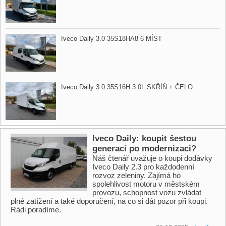
Iveco Daily 3.0 35S18HA8 6 MÍST
Iveco Daily 3.0 35S16H 3.0L SKŘÍŇ ​+ ČELO
Iveco Daily: koupit šestou
generaci po modernizaci?
Náš čtenář uvažuje o koupi dodávky
Iveco Daily 2.3 pro každodenní
rozvoz zeleniny. Zajímá ho
spolehlivost motoru v městském
provozu, schopnost vozu zvládat
plné zatížení a také doporučení, na co si dát pozor při koupi.
Rádi poradíme.