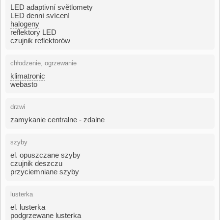
LED adaptivní světlomety
LED denní svícení
halogeny
reflektory LED
czujnik reflektorów
chłodzenie, ogrzewanie
klimatronic
webasto
drzwi
zamykanie centralne - zdalne
szyby
el. opuszczane szyby
czujnik deszczu
przyciemniane szyby
lusterka
el. lusterka
podgrzewane lusterka