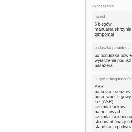
wyposażenie
napęd
6 biegów
manualna skrzynia
tempomat
poduszka powietrzna
6x poduszka powie
wyłączenie podusz
pasażera
aktywne bezpieczeńs
ABS
parkovací senzory 
przeciwpoślizgowy
kół (ASR)
czujnik klocków
hamulcowych
czujnik ciśnienia o
sledování únavy řid
stabilizacja podwo