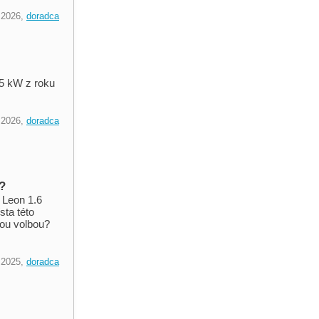
.2026,
doradca
85 kW z roku
.2026,
doradca
?
u Leon 1.6
sta této
nou volbou?
.2025,
doradca