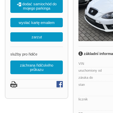
dodać samiochód do
mojego parkinga
wysłać kartę emailem
zarzut
základní inform
služby pro řidiče
VIN
záchrana řidičského
průkazu
uruchomiony od
záruka do
stan
licznik