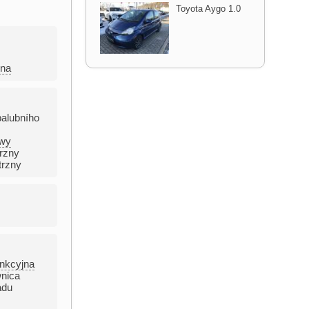
Toyota Aygo 1.0
rna
palubního
owy
rzny
trzny
unkcyjna
wnica
adu