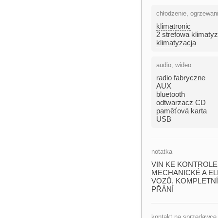
chłodzenie, ogrzewan
klimatronic
2 strefowa klimaty
klimatyzacja
audio, wideo
radio fabryczne
AUX
bluetooth
odtwarzacz CD
paměťová karta
USB
notatka
VIN KE KONTROLE
MECHANICKÉ A ELEK
VOZŮ,​ KOMPLETNÍ
PŘÁNÍ
kontakt na sprzedawcę