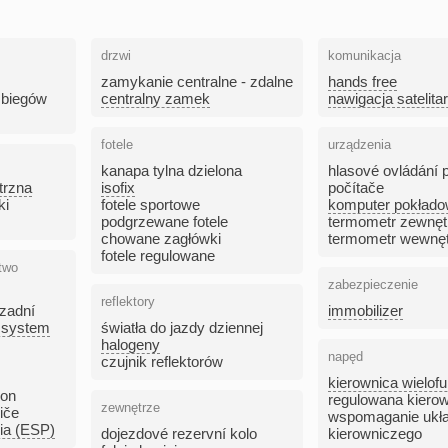
drzwi
komunikacja
zamykanie centralne - zdalne
hands free
 biegów
centralny zamek
nawigacja satelita
fotele
urządzenia
kanapa tylna dzielona
hlasové ovládání 
trzna
isofix
počítače
ki
fotele sportowe
komputer pokład
podgrzewane fotele
termometr zewnęt
chowane zagłówki
termometr wewnę
fotele regulowane
two
zabezpieczenie
reflektory
zadní
immobilizer
 system
światła do jazdy dziennej
halogeny
napęd
czujnik reflektorów
kierownica wielof
pon
regulowana kiero
zewnętrze
iče
wspomaganie ukł
zia (ESP)
dojezdové rezervní kolo
kierowniczego