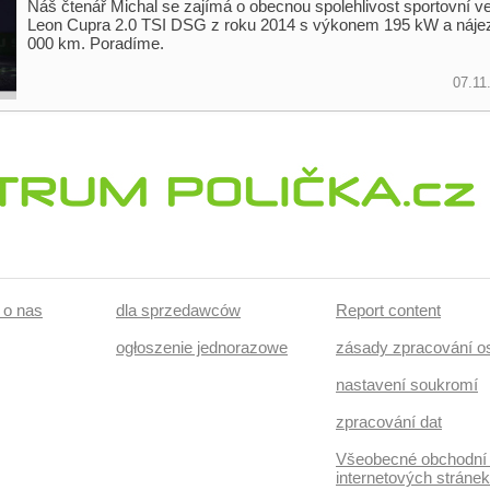
Náš čtenář Michal se zajímá o obecnou spolehlivost sportovní v
Leon Cupra 2.0 TSI DSG z roku 2014 s výkonem 195 kW a náj
000 km. Poradíme.
07.11
/ o nas
dla sprzedawców
Report content
ogłoszenie jednorazowe
zásady zpracování o
nastavení soukromí
zpracování dat
Všeobecné obchodní
internetových stráne