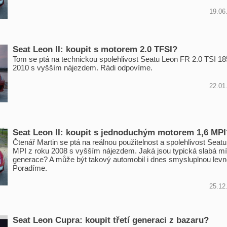
19.06
Seat Leon II: koupit s motorem 2.0 TFSI?
Tom se ptá na technickou spolehlivost Seatu Leon FR 2.0 TSI 1
2010 s vyšším nájezdem. Rádi odpovíme.
22.01
Seat Leon II: koupit s jednoduchým motorem 1,6 MPI
Čtenář Martin se ptá na reálnou použitelnost a spolehlivost Seat
MPI z roku 2008 s vyšším nájezdem. Jaká jsou typická slabá mí
generace? A může být takový automobil i dnes smysluplnou lev
Poradíme.
25.12
Seat Leon Cupra: koupit třetí generaci z bazaru?