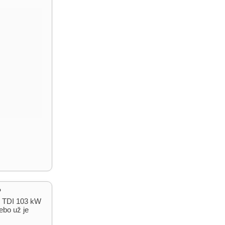
?
.0 TDI 103 kW
ebo už je