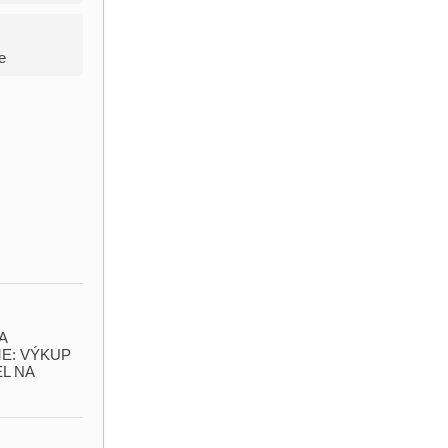
e
A
ME: VÝKUP
EL NA