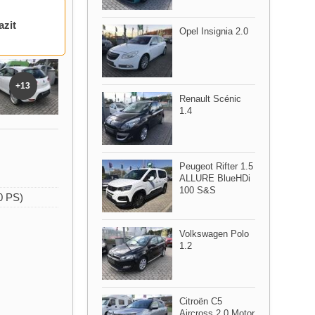
azit
Opel Insignia 2.0
+13
Renault Scénic
1.4
Peugeot Rifter 1.5
ALLURE BlueHDi
100 S&S
0 PS)
Volkswagen Polo
1.2
Citroën C5
Aircross 2.0 Motor