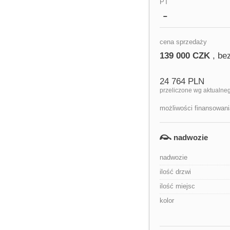
PT
cena sprzedaży
139 000 CZK
, be
24 764 PLN
przeliczone wg aktualne
możliwości finansowani
nadwozie
nadwozie
ilość drzwi
ilość miejsc
kolor