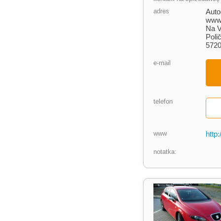
adres
Auto
www.
Na V
Poli
572
e-mail
telefon
www
http
notatka: