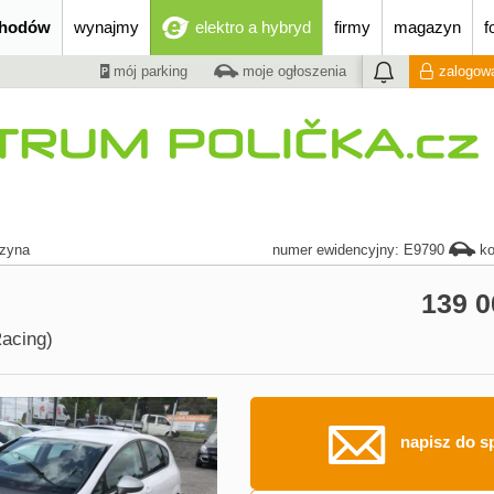
chodów
wynajmy
elektro a hybryd
firmy
magazyn
f
mój parking
moje ogłoszenia
zalogowa
zyna
numer ewidencyjny: E9790
ko
139 
acing)
napisz do s