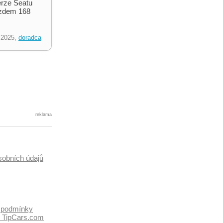
erze Seatu
ezdem 168
.2025,
doradca
reklama
sobních údajů
 podmínky
k TipCars.com