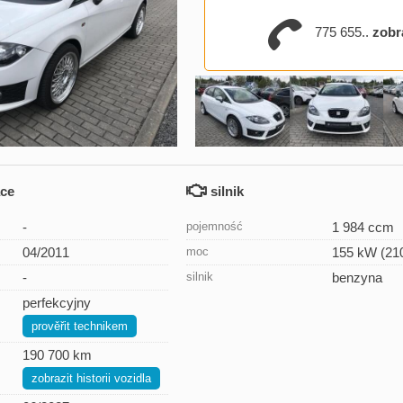
775 655..
zobr
ace
silnik
-
pojemność
1 984 ccm
04/2011
moc
155 kW (21
-
silnik
benzyna
perfekcyjny
prověřit technikem
190 700 km
zobrazit historii vozidla