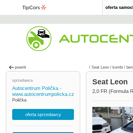
oferta samo
powrót
/
Seat Leon
/
kombi
/
ben
Seat Leon
sprzedawca
Autocentrum Polička -
2,0 FR (Formula R
www.autocentrumpolicka.cz
Polička
oferta sprzedawcy