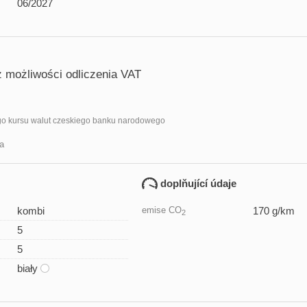
06/2027
z możliwości odliczenia VAT
go kursu walut czeskiego banku narodowego
a
doplňující údaje
kombi
emise CO
170 g/km
2
5
5
biały