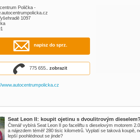
centrum Polička -
autocentrumpolicka.cz
yšehradě 1097
čka
01
napisz do sprz.
775 655..
zobrazit
://www.autocentrumpolicka.cz
Seat Leon II: koupit ojetinu s dvoulitrovým dieselem
Čtenář vybírá Seat Leon II po faceliftu s dieselovým motorem 2
a nájezdem téměř 280 tisíc kilometrů. Vyplatí se taková koupě, n
lepší poohlédnout se jinde?