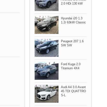
2.0 HDi 130 kW
Hyundai i20 1.3
1.2i 63kW Classic
Peugeot 207 1.6
SW SW
Ford Kuga 2.0
Titanium 4X4
Audi A4 3.0 Avant
45 TDI QUATTRO
S​-L