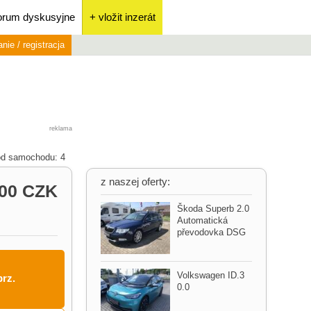
orum dyskusyjne
+ vložit inzerát
nie / registracja
reklama
d samochodu: 4
z naszej oferty:
000 CZK
Škoda Superb 2.0
Automatická
převodovka DSG
Volkswagen ID.3
prz.
0.0