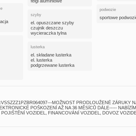
felgi aluminiowe
ie
podwozie
szyby
sportowe podwozi
zacja
el. opuszczane szyby
czujnik deszczu
wycieraczka tylna
lusterka
el. składane lusterka
el. lusterka
podgrzewane lusterka
:VSSZZZ1PZBR064097​-​-​-MOŽNOST PRODLOUŽENÉ ZÁRUKY N
TRONICKÉ POŠKOZENÍ AŽ NA 36 MĚSÍCŮ DÁLE​-​-​-​-​- NABÍZÍ
 POJIŠTĚNÍ VOZIDEL,​ FINANCOVÁNÍ VOZIDEL,​ DOVOZ VOZID