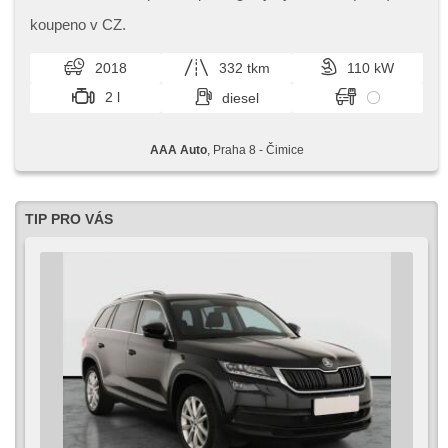
centralny zamek, komputer pokładowy, stabilizacja
podwozia (ESP), halogeny, czujnik deszczu, przycisk start,
koupeno v CZ.
hak holowniczy, czujnik ciśnienia opon, USB, automat
2018
332 tkm
110 kW
2 l
diesel
AAA Auto
, Praha 8 - Čimice
TIP PRO VÁS