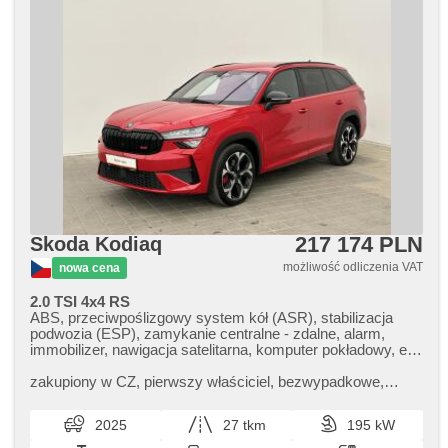
217 174 PLN
Skoda Kodiaq
możliwość odliczenia VAT
nowa cena
2.0 TSI 4x4 RS
ABS, przeciwpoślizgowy system kół (ASR), stabilizacja
podwozia (ESP), zamykanie centralne - zdalne, alarm,
immobilizer, nawigacja satelitarna, komputer pokładowy, el.
lusterka, podgrzewane lusterka, felgi aluminiowe, skórzanna
tapicerka, podgrzewane fotele, tempomat, kierownica
zakupiony w CZ,​ pierwszy właściciel,​ bezwypadkowe,​
wielofunkcyjna, napęd 4x4, wspomaganie układu
książeczka o serwis.,​ č. stání 79
kierowniczego, przyciemniane szyby, asystent parkowania,
2025
27 tkm
195 kW
hands free, czujnik deszczu, elektryczna regulacja foteli,
radio fabryczne, 7x airbag, el. opuszczane szyby, asystent