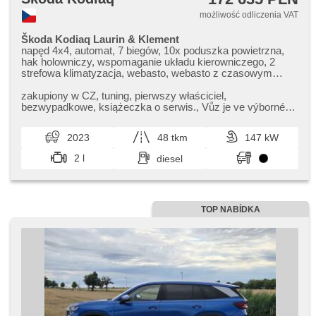
możliwość odliczenia VAT
Škoda Kodiaq Laurin & Klement
napęd 4x4, automat, 7 biegów, 10x poduszka powietrzna,
hak holowniczy, wspomaganie układu kierowniczego, 2
strefowa klimatyzacja, webasto, webasto z czasowym
podgrzewaczem, tempomat dotrzymujący odległość, LED
matrixové světlomety, komputer pokładowy, 360°
zakupiony w CZ,​ tuning,​ pierwszy właściciel,​
monitorovací systém (AVM), bezklíčové startování,
bezwypadkowe,​ książeczka o serwis.,​ Vůz je ve výborném
bezklíčové odemykání, regulowana kierownica, kierownica
technickém i vizuálním stavu,​ ...
wielofunkcyjna, podgrzewana kierownica, řazení pádly pod
2023
48 tkm
147 kW
volantem, hands free, Apple CarPlay, el. otwieranie
bagażnika, el. składane lusterka, centralny zamek,
2 l
diesel
skórzana tapicerka, podgrzewane lusterka, kanapa tylna
dzielona
TOP NABÍDKA