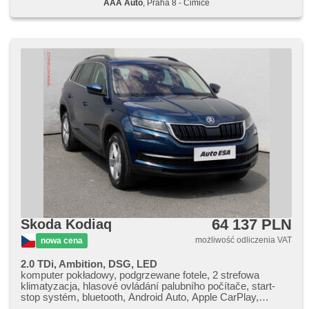
AAA Auto
, Praha 8 - Čimice
64 137 PLN
Skoda Kodiaq
możliwość odliczenia VAT
nowa cena
2.0 TDi, Ambition, DSG, LED
komputer pokładowy, podgrzewane fotele, 2 strefowa
klimatyzacja, hlasové ovládání palubního počítače, start-
stop systém, bluetooth, Android Auto, Apple CarPlay,
bezdrátová nabíječka mobilních telefonů, schowek z