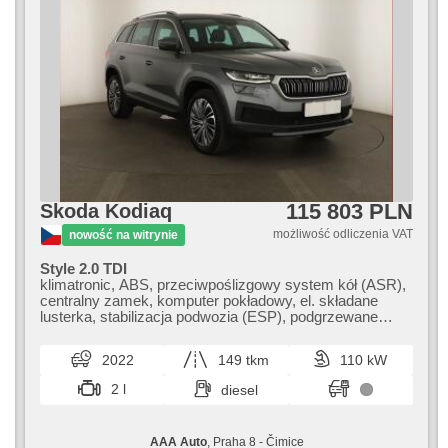
115 803 PLN
Skoda Kodiaq
możliwość odliczenia VAT
nowość na witrynie
Style 2.0 TDI
klimatronic, ABS, przeciwpoślizgowy system kół (ASR),
centralny zamek, komputer pokładowy, el. składane
lusterka, stabilizacja podwozia (ESP), podgrzewane
fotele, czujnik deszczu, przycisk start, czujnik ciśnienia
opon, elektryczna regulacja foteli, podgrzewana
2022
149 tkm
110 kW
kierownica, asystent pasa ruchu, wspomaganie układu
kierowniczego, el. opuszczane szyby, relingi dachowe,
2 l
diesel
radio fabryczne, automat
AAA Auto
, Praha 8 - Čimice