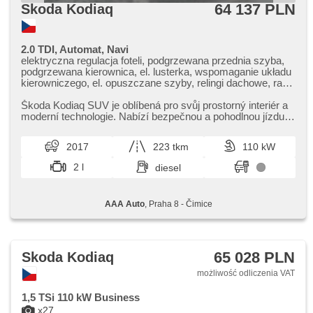
64 137 PLN
Skoda Kodiaq
2.0 TDI, Automat, Navi
elektryczna regulacja foteli, podgrzewana przednia szyba,
podgrzewana kierownica, el. lusterka, wspomaganie układu
kierowniczego, el. opuszczane szyby, relingi dachowe, radio
fabryczne, klimatronic, ABS, przeciwpoślizgowy system kół
(ASR), centralny zamek, komputer pokładowy, el. składane
Škoda Kodiaq SUV je oblíbená pro svůj prostorný interiér a
lusterka, stabilizacja podwozia (ESP), halogeny,
moderní technologie. Nabízí bezpečnou a pohodlnou jízdu i
podgrzewane fotele, czujnik deszczu, przycisk start, czujnik
na delší vzdá...
ciśnienia opon, USB, automat
2017
223 tkm
110 kW
2 l
diesel
AAA Auto
, Praha 8 - Čimice
65 028 PLN
Skoda Kodiaq
możliwość odliczenia VAT
1,5 TSi 110 kW Business
x27