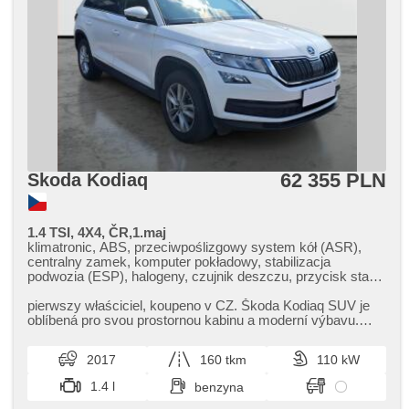
62 355 PLN
Skoda Kodiaq
1.4 TSI, 4X4, ČR,1.maj
klimatronic, ABS, przeciwpoślizgowy system kół (ASR),
centralny zamek, komputer pokładowy, stabilizacja
podwozia (ESP), halogeny, czujnik deszczu, przycisk start,
czujnik ciśnienia opon, USB, asystent parkowania,
wspomaganie układu kierowniczego, el. opuszczane szyby,
pierwszy właściciel,​ koupeno v CZ. Škoda Kodiaq SUV je
relingi dachowe, radio fabryczne, manualna skrzynia
oblíbená pro svou prostornou kabinu a moderní výbavu.
biegów, napęd 4x4
Nabízí pohodlí při de...
2017
160 tkm
110 kW
1.4 l
benzyna