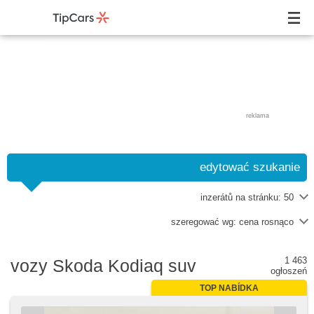
reklama
edytować szukanie
inzerátů na stránku:
50
szeregować wg:
cena rosnąco
1 463
vozy Skoda Kodiaq suv
ogłoszeń
TOP NABÍDKA