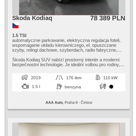
78 389 PLN
Skoda Kodiaq
1.5 TSI
automatyczne parkowanie, elektryczna regulacja foteli,
wspomaganie układu kierowniczego, el. opuszczane
szyby, relingi dachowe, szyberdach, radio fabryczne,
klimatronic, ABS, przeciwpoślizgowy system kół (ASR),
centralny zamek, komputer pokładowy, el. składane
Škoda Kodiaq SUV nabízí prostorný interiér a moderní
lusterka, stabilizacja podwozia (ESP), halogeny,
bezpečnostní technologie. Je ideální volbou pro rodiny,​
podgrzewane fotele, czujnik deszczu, przycisk start, hak
které hledají pohodlí...
holowniczy, czujnik ciśnienia opon, USB, automat
2019
176 tkm
110 kW
1.5 l
benzyna
AAA Auto
, Praha 8 - Čimice