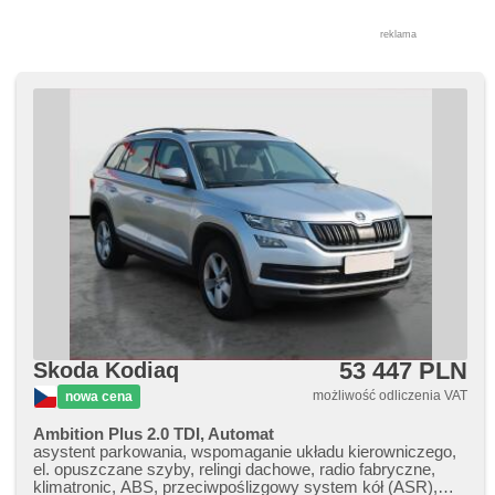
czujnik ciśnienia opon, czujnik klocków hamulcowych,
reflektory LED, lampy tylne LED, spryskiwacze reflektorów,
reklama
start-stop systém, USB, radio fabryczne, digitální příjem
rádia (DAB), termometr zewnętrzny, podgrzewane lusterka,
podgrzewana przednia szyba, kanapa tylna dzielona, zadní
loketní opěrka, termometr wewnętrzny, wycieraczka tylna,
przyciemniane szyby, zatmavená zadní skla, roletky na
zadních oknech, wzdłużna regulacja siedzeń, chowane
zagłówki, urządzenie holownicze, starter elektroniczny,
gwarancja, el. tažné zařízení, digitální přístrojová deska,
vyhřívaná zadní sedadla, malý kožený paket
53 447 PLN
Skoda Kodiaq
możliwość odliczenia VAT
nowa cena
Ambition Plus 2.0 TDI, Automat
asystent parkowania, wspomaganie układu kierowniczego,
el. opuszczane szyby, relingi dachowe, radio fabryczne,
klimatronic, ABS, przeciwpoślizgowy system kół (ASR),