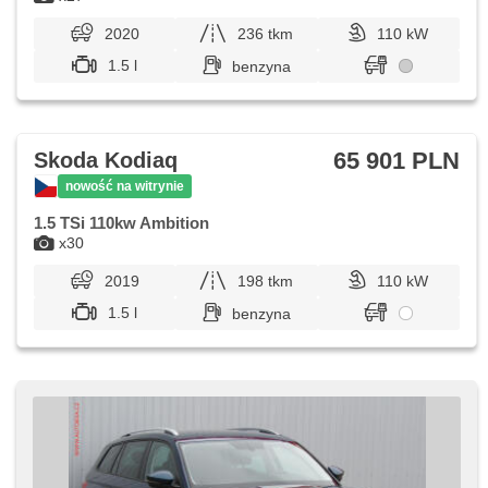
2020
236 tkm
110 kW
1.5 l
benzyna
65 901 PLN
Skoda Kodiaq
nowość na witrynie
1.5 TSi 110kw Ambition
x30
2019
198 tkm
110 kW
1.5 l
benzyna