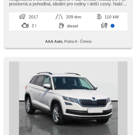
hak holowniczy, czujnik ciśnienia opon, USB, automat,
prostorná a pohodlná,​ ideální pro rodiny i delší cesty. Nabízí
napęd 4x4
moderní výb...
2017
209 tkm
110 kW
2 l
diesel
AAA Auto
, Praha 8 - Čimice