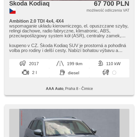
67 700 PLN
Skoda Kodiaq
możliwość odliczenia VAT
Ambition 2.0 TDI 4x4, 4X4
wspomaganie układu kierowniczego, el. opuszczane szyby,
relingi dachowe, radio fabryczne, klimatronic, ABS,
przeciwpoślizgowy system kół (ASR), centralny zamek,
komputer pokładowy, el. składane lusterka, stabilizacja
podwozia (ESP), halogeny, czujnik deszczu, przycisk start,
koupeno v CZ. Škoda Kodiaq SUV je prostorná a pohodlná
hak holowniczy, czujnik ciśnienia opon, USB, manualna
volba pro rodiny i delší cesty. Nabízí bohatou výbavu a
skrzynia biegów, napęd 4x4
moderní bezpečnostn...
2017
199 tkm
110 kW
2 l
diesel
AAA Auto
, Praha 8 - Čimice