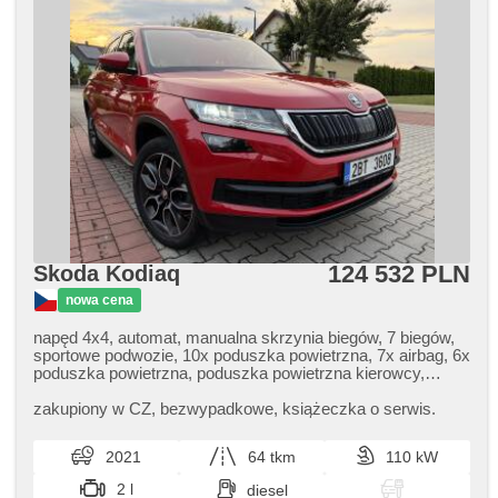
ciśnienia opon, halogeny, USB, radio fabryczne,
podgrzewane lusterka, zatmavená zadní skla, vyhřívaná
zadní sedadla, třetí řada sedadel
124 532 PLN
Skoda Kodiaq
nowa cena
napęd 4x4, automat, manualna skrzynia biegów, 7 biegów,
sportowe podwozie, 10x poduszka powietrzna, 7x airbag, 6x
poduszka powietrzna, poduszka powietrzna kierowcy,
aktivní kapota, ABS, asystent hamulcowy, stabilizacja
podwozia (ESP), EDS, przeciwpoślizgowy system kół
zakupiony w CZ,​ bezwypadkowe,​ książeczka o serwis.
(ASR), nouzové brzdění (PEBS), asistent rozjezdu do
kopce (HSA), asystent pasa ruchu, asystent martwego
2021
64 tkm
110 kW
pola, asistent jízdy v koloně, asistent změny jízdního pruhu,
asistent jízdy v jízdním pruhu, sledování únavy řidiče,
2 l
diesel
automatyczny hamulec, regulacja natężenia podwozia,