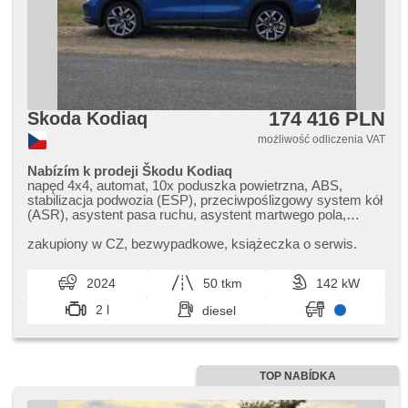
174 416 PLN
Skoda Kodiaq
możliwość odliczenia VAT
Nabízím k prodeji Škodu Kodiaq
napęd 4x4, automat, 10x poduszka powietrzna, ABS,
stabilizacja podwozia (ESP), przeciwpoślizgowy system kół
(ASR), asystent pasa ruchu, asystent martwego pola,
asistent jízdy v jízdním pruhu, sledování únavy řidiče,
automatyczny hamulec, regulacja natężenia podwozia, hak
zakupiony w CZ,​ bezwypadkowe,​ książeczka o serwis.
holowniczy, wspomaganie układu kierowniczego, třízónová
klimatizace, klimatronic, webasto, felgi aluminiowe,
2024
50 tkm
142 kW
komputer pokładowy, dotykové ovládání palubního počítače,
volba jízdního režimu, head-up display, parkovací senzory
2 l
diesel
přední, parkovací senzory zadní, automatyczne
parkowanie, czujnik deszczu, podgrzewana kierownica, el.
opuszczane szyby, relingi dachowe, plnohodnotné rezervní
kolo, el. składane lusterka, el. lusterka, przycisk start,
alarm, centralny zamek, skórzanna tapicerka, podgrzewane
TOP NABÍDKA
fotele, elektryczna regulacja foteli, przednie fotele z
masażem, paměť nastavení sedadla řidiče, czujnik