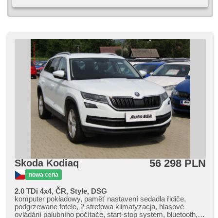
56 298 PLN
Skoda Kodiaq
nowa cena
2.0 TDi 4x4, ČR, Style, DSG
komputer pokładowy, paměť nastavení sedadla řidiče,
podgrzewane fotele, 2 strefowa klimatyzacja, hlasové
ovládání palubního počítače, start-stop systém, bluetooth,