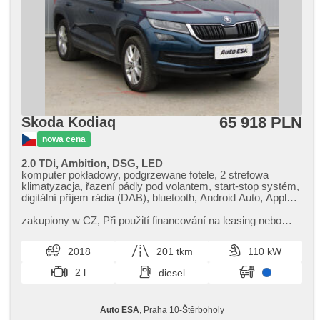
65 918 PLN
Skoda Kodiaq
nowa cena
2.0 TDi, Ambition, DSG, LED
komputer pokładowy, podgrzewane fotele, 2 strefowa
klimatyzacja, řazení pádly pod volantem, start-stop systém,
digitální příjem rádia (DAB), bluetooth, Android Auto, Apple
CarPlay, schowek z klimatyzacją, el. opuszczane szyby,
klimatronic, tempomat, regulowana kierownica, nawigacja
zakupiony w CZ,​ Při použití financování na leasing nebo
satelitarna, kierownica wielofunkcyjna, USB, automat,
úvěr sleva 50 000 Kč. Otevřeno denně (včetně víkendů a
przyciemniane szyby, światła do jazdy dziennej, felgi
svátků) 9.00​-22.00 ...
2018
201 tkm
110 kW
aluminiowe, el. lusterka, podgrzewane lusterka,
wspomaganie układu kierowniczego, zamykanie centralne -
2 l
diesel
zdalne, stabilizacja podwozia (ESP), halogeny, el. składane
lusterka, czujnik ciśnienia opon, przycisk start, ABS,
przeciwpoślizgowy system kół (ASR), isofix, elektronická
Auto ESA
, Praha 10-Štěrboholy
ruční brzda, immobilizer, 6x poduszka powietrzna