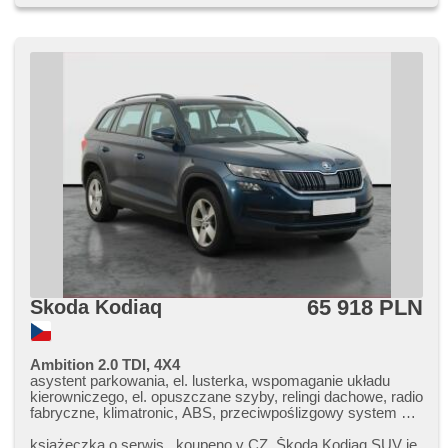
65 918 PLN
Skoda Kodiaq
Ambition 2.0 TDI, 4X4
asystent parkowania, el. lusterka, wspomaganie układu
kierowniczego, el. opuszczane szyby, relingi dachowe, radio
fabryczne, klimatronic, ABS, przeciwpoślizgowy system kół
(ASR), centralny zamek, komputer pokładowy, stabilizacja
podwozia (ESP), halogeny, czujnik deszczu, przycisk start,
książeczka o serwis.,​ koupeno v CZ. Škoda Kodiaq SUV je