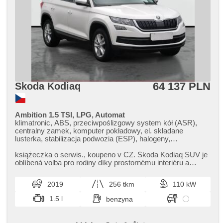
wspomaganie układu kierowniczego, řazení pádly pod
volantem, kanapa tylna dzielona, isofix, fotele regulowane,
skórzanna tapicerka, chowane zagłówki, zadní loketní
opěrka, start-stop systém, przycisk start, alarm, GPS
lokalizator, immobilizer, el. składane lusterka, el. lusterka,
samostmívací zrcátka, podgrzewane lusterka, schowek z
klimatyzacją
64 137 PLN
Skoda Kodiaq
Ambition 1.5 TSI, LPG, Automat
klimatronic, ABS, przeciwpoślizgowy system kół (ASR),
centralny zamek, komputer pokładowy, el. składane
lusterka, stabilizacja podwozia (ESP), halogeny,
podgrzewane fotele, czujnik deszczu, przycisk start, czujnik
ciśnienia opon, USB, podgrzewana kierownica, asystent
książeczka o serwis.,​ koupeno v CZ. Škoda Kodiaq SUV je
pasa ruchu, wspomaganie układu kierowniczego, el.
oblíbená volba pro rodiny díky prostornému interiéru a
opuszczane szyby, relingi dachowe, radio fabryczne,
moderní výbavě. Nab...
automat
2019
256 tkm
110 kW
1.5 l
benzyna