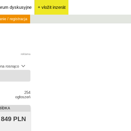
orum dyskusyjne
+ vložit inzerát
nie / registracja
reklama
na rosnąco
254
ogłoszeń
BÍDKA
 849 PLN