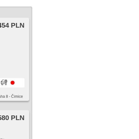
454 PLN
aha 8 - Čimice
580 PLN