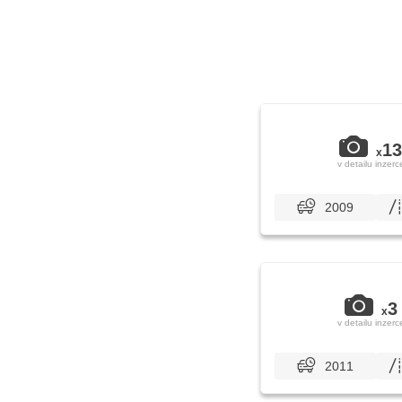
13
x
v detailu inzerc
2009
3
x
v detailu inzerc
2011