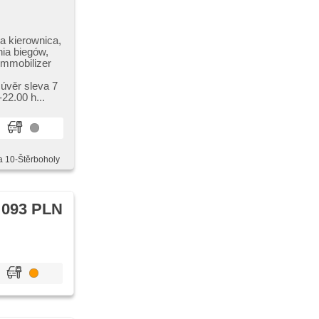
a kierownica,
nia biegów,
immobilizer
 úvěr sleva 7
22.00 h...
a 10-Štěrboholy
 093 PLN