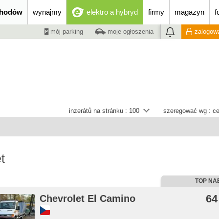
chodów
wynajmy
elektro a hybryd
firmy
magazyn
f
mój parking
moje ogłoszenia
zalogowa
inzerátů na stránku :
100
szeregować wg :
ce
t
TOP NA
64
Chevrolet El Camino