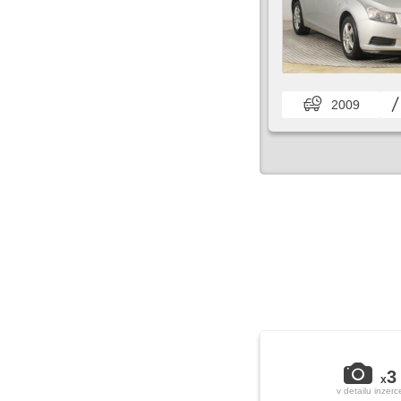
2009
3
x
v detailu inzerc