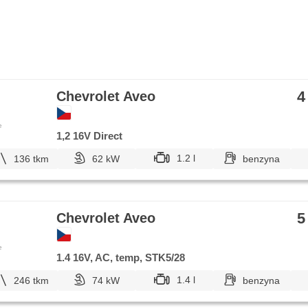
4
Chevrolet Aveo
e
1,2 16V Direct
1.2 l
136 tkm
62 kW
benzyna
5
Chevrolet Aveo
e
1.4 16V, AC, temp, STK5/28
1.4 l
246 tkm
74 kW
benzyna