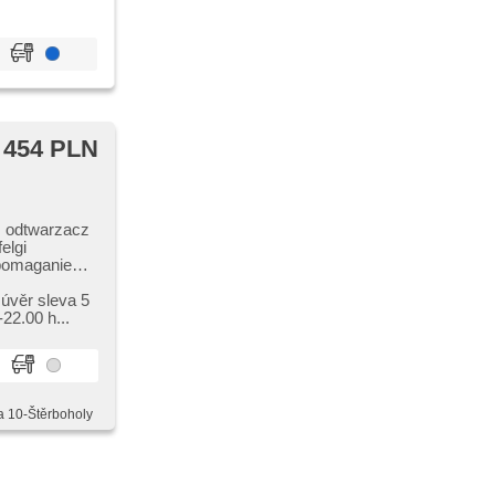
 454 PLN
, odtwarzacz
elgi
spomaganie
bilizacja
stem kół
 úvěr sleva 5
 poduszka
22.00 h...
a 10-Štěrboholy