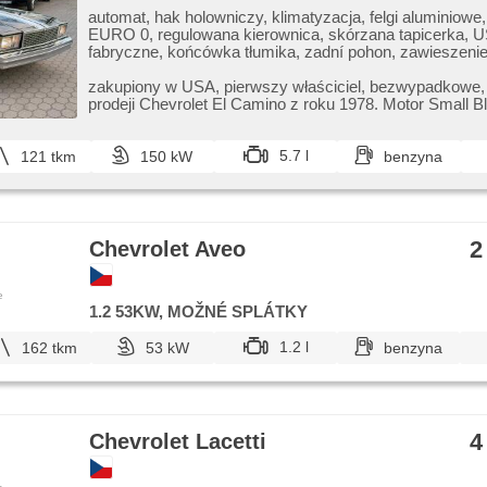
automat, hak holowniczy, klimatyzacja, felgi aluminiowe,
EURO 0, regulowana kierownica, skórzana tapicerka, U
fabryczne, końcówka tłumika, zadní pohon, zawieszeni
pneumatyczne, starter elektroniczny
zakupiony w USA,​ pierwszy właściciel,​ bezwypadkowe,
prodeji Chevrolet El Camino z roku 1978. Motor Small Block 5,​7 V8
b...
5.7 l
121 tkm
150 kW
benzyna
2
Chevrolet Aveo
e
1.2 53KW, MOŽNÉ SPLÁTKY
1.2 l
162 tkm
53 kW
benzyna
4
Chevrolet Lacetti