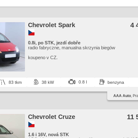
4 
Chevrolet Spark
0.8i, po STK, jezdí dobře
radio fabryczne, manualna skrzynia biegów
koupeno v CZ.
0.8 l
83 tkm
38 kW
benzyna
AAA Auto
, Pr
11 
Chevrolet Cruze
1.6 i 16V, nová STK