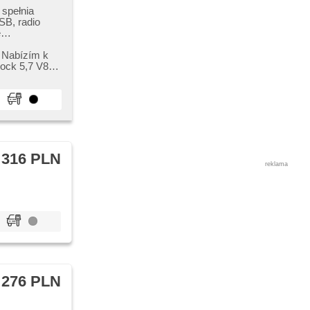
 spełnia
SB, radio
e
​ Nabízím k
 316 PLN
reklama
 276 PLN