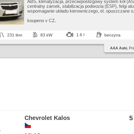
ABS, klimatyzacja, przeciwpoślizgowy system kół (AS
centralny zamek, stabilizacja podwozia (ESP), felgi al
wspomaganie układu kierowniczego, el. opuszczane sz
fabryczne, manualna skrzynia biegów
koupeno v CZ.
1.6 l
231 tkm
83 kW
benzyna
AAA Auto
, Pr
5
Chevrolet Kalos
e