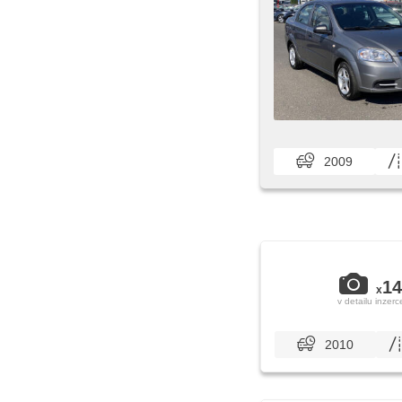
2009
14
x
v detailu inzerc
2010