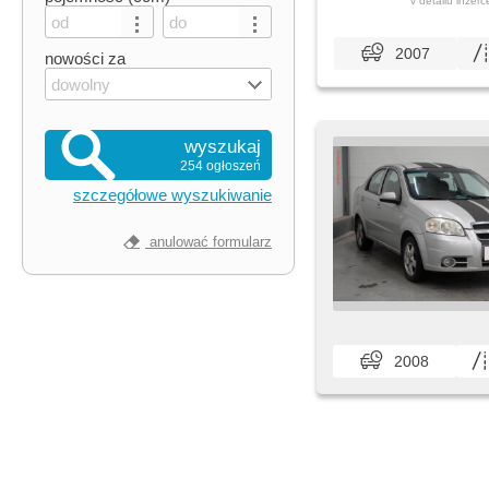
v detailu inzerc
2007
nowości za
dowolny
wyszukaj
254 ogłoszeń
szczegółowe wyszukiwanie
anulować formularz
2008