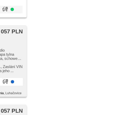
 057 PLN
dio
pa tylna
cja, schowek z
adu
gulowane,
,​ Zaslání VIN
jeho ...
nia
, Luhačovice
 057 PLN