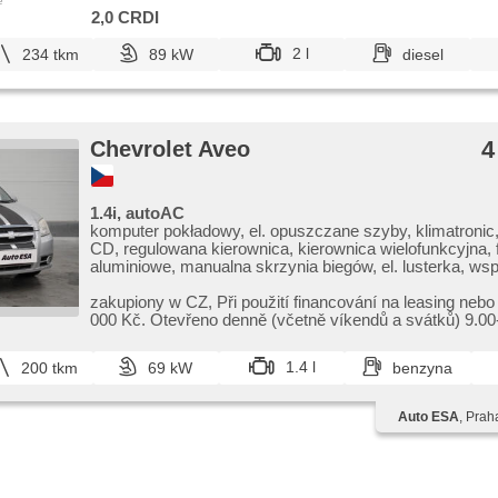
e
2,0 CRDI
2 l
234 tkm
89 kW
diesel
4
Chevrolet Aveo
1.4i, autoAC
komputer pokładowy, el. opuszczane szyby, klimatronic
CD, regulowana kierownica, kierownica wielofunkcyjna, f
aluminiowe, manualna skrzynia biegów, el. lusterka, w
układu kierowniczego, zamykanie centralne - zdalne, sta
podwozia (ESP), halogeny, ABS, przeciwpoślizgowy sy
zakupiony w CZ,​ Při použití financování na leasing nebo
(ASR), wyłączenie poduszki pasażera, immobilizer, 4x
000 Kč. Otevřeno denně (včetně víkendů a svátků) 9.00​-
powietrzna
1.4 l
200 tkm
69 kW
benzyna
Auto ESA
, Prah