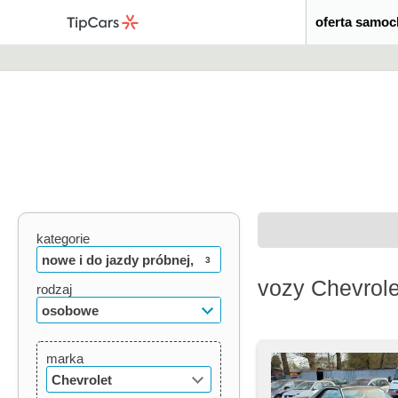
oferta samo
kategorie
nowe i do jazdy próbnej,
3
vozy Chevrole
używane, oldtimery
rodzaj
osobowe
marka
Chevrolet