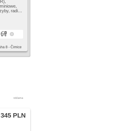
R),
uminiowe,
yby, radio
aha 8 - Čimice
reklama
 345 PLN