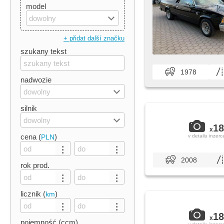
model
dowolny
+ přidat další značku
szukany tekst
1978
nadwozie
dowolny
silnik
dowolny
18
x
cena (
)
PLN
v detailu inzerc
2008
rok prod.
licznik (
)
km
18
x
pojemność (ccm)