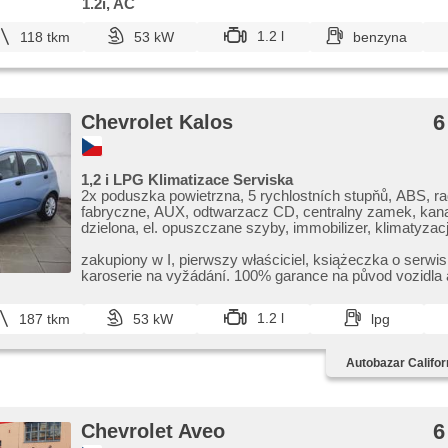
1.2i, AC
1.2 l
118 tkm
53 kW
benzyna
6
Chevrolet Kalos
1,2 i LPG Klimatizace Serviska
2x poduszka powietrzna, 5 rychlostních stupňů, ABS, ra
fabryczne, AUX, odtwarzacz CD, centralny zamek, kana
dzielona, el. opuszczane szyby, immobilizer, klimatyza
klimatyzacją, regulowana kierownica, wspomaganie ukł
kierowniczego, czujnik klocków hamulcowych, fotele re
zakupiony w I,​ pierwszy właściciel,​ książeczka o serwis.
wycieraczka tylna
karoserie na vyžádání. 100% garance na původ vozidla a 
1.2 l
187 tkm
53 kW
lpg
Autobazar Califor
6
Chevrolet Aveo