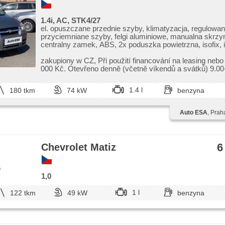
1.4i, AC, STK4/27
el. opuszczane przednie szyby, klimatyzacja, regulowan
przyciemniane szyby, felgi aluminiowe, manualna skrzy
centralny zamek, ABS, 2x poduszka powietrzna, isofix, 
zakupiony w CZ,​ Při použití financování na leasing nebo
000 Kč. Otevřeno denně (včetně víkendů a svátků) 9.00​-
1.4 l
180 tkm
74 kW
benzyna
Auto ESA
, Prah
6
Chevrolet Matiz
e
1,0
1 l
122 tkm
49 kW
benzyna