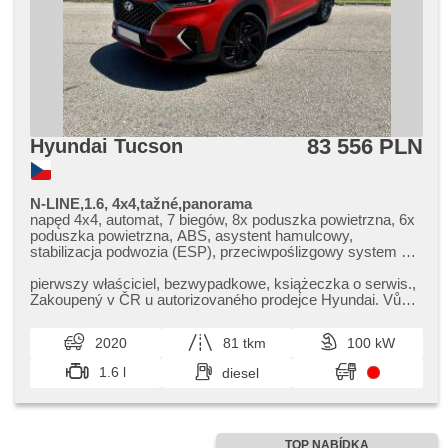
83 556 PLN
Hyundai Tucson
N-LINE,1.6, 4x4,tažné,panorama
napęd 4x4, automat, 7 biegów, 8x poduszka powietrzna, 6x
poduszka powietrzna, ABS, asystent hamulcowy,
stabilizacja podwozia (ESP), przeciwpoślizgowy system kół
(ASR), nouzové brzdění (PEBS), regulacja prędkośći
podczas zjazdu, asistent rozjezdu do kopce (HSA),
pierwszy właściciel,​ bezwypadkowe,​ książeczka o serwis.,​
ukazatel rychlostního limitu (SLIF), asystent pasa ruchu,
Zakoupený v ČR u autorizovaného prodejce Hyundai. Vůz v
asystent martwego pola, asistent jízdy v jízdním pruhu,
perfektním stavu,​...
automat. blok. mech. różnicowego, hak holowniczy,
2020
81 tkm
100 kW
wspomaganie układu kierowniczego, 2 strefowa
klimatyzacja, klimatronic, tempomat dotrzymujący
1.6 l
diesel
odległość, tempomat, światła do jazdy dziennej, LED denní
svícení, automatické přepínání dálkových světel, felgi
aluminiowe, spełnia EURO VI, komputer pokładowy,
hlasové ovládání palubního počítače, dotykové ovládání
palubního počítače, volba jízdního režimu, nawigacja
TOP NABÍDKA