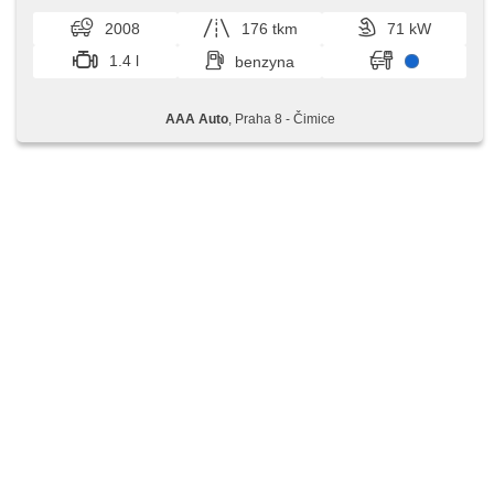
2008
176 tkm
71 kW
1.4 l
benzyna
AAA Auto
, Praha 8 - Čimice