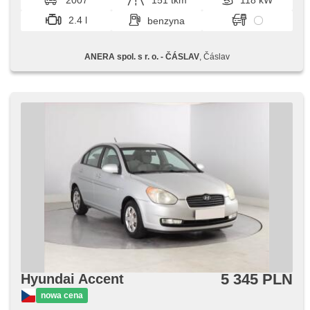
2007
151 tkm
118 kW
2.4 l
benzyna
ANERA spol. s r. o. - ČÁSLAV
, Čáslav
5 345 PLN
Hyundai Accent
nowa cena