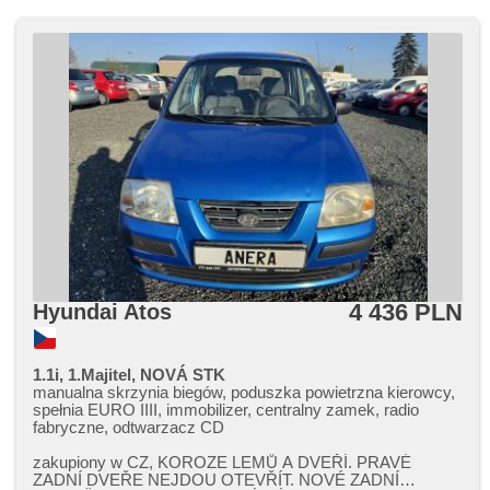
4 436 PLN
Hyundai Atos
1.1i, 1.Majitel, NOVÁ STK
manualna skrzynia biegów, poduszka powietrzna kierowcy,
spełnia EURO IIII, immobilizer, centralny zamek, radio
fabryczne, odtwarzacz CD
zakupiony w CZ,​ KOROZE LEMŮ A DVEŘÍ. PRAVÉ
ZADNÍ DVEŘE NEJDOU OTEVŘÍT. NOVÉ ZADNÍ