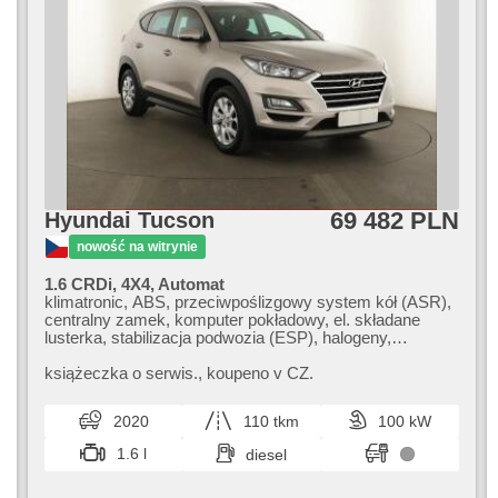
69 482 PLN
Hyundai Tucson
nowość na witrynie
1.6 CRDi, 4X4, Automat
klimatronic, ABS, przeciwpoślizgowy system kół (ASR),
centralny zamek, komputer pokładowy, el. składane
lusterka, stabilizacja podwozia (ESP), halogeny,
podgrzewane fotele, czujnik deszczu, przycisk start,
czujnik ciśnienia opon, USB, 6x poduszka powietrzna,
książeczka o serwis.,​ koupeno v CZ.
podgrzewana kierownica, asystent pasa ruchu, asystent
parkowania, wspomaganie układu kierowniczego, el.
2020
110 tkm
100 kW
opuszczane szyby, relingi dachowe, radio fabryczne,
automat, napęd 4x4
1.6 l
diesel