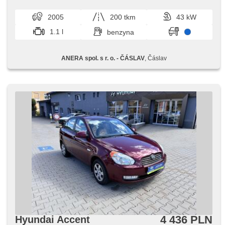
TLUMIČE,​ LANOVODY,​ NOVÝ VÝFUK
2005
200 tkm
43 kW
1.1 l
benzyna
ANERA spol. s r. o. - ČÁSLAV
, Čáslav
4 436 PLN
Hyundai Accent