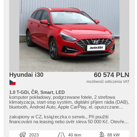
60 574 PLN
Hyundai i30
możliwość odliczenia VAT
1.0 T-GDi, ČR, Smart, LED
komputer pokładowy, podgrzewane fotele, 2 strefowa
klimatyzacja, start-stop systém, digitální příjem rádia (DAB),
bluetooth, Android Auto, Apple CarPlay, el. opuszczane
szyby, klimatronic, regulowana kierownica, kierownica
wielofunkcyjna, przyciemniane szyby, światła do jazdy
zakupiony w CZ,​ książeczka o serwis.,​ Při použití
dziennej, felgi aluminiowe, manualna skrzynia biegów, el.
financování na leasing nebo úvěr sleva 50 000 Kč. Otevřeno
lusterka, wspomaganie układu kierowniczego, zamykanie
denně (včetně víkendů...
centralne - zdalne, stabilizacja podwozia (ESP), halogeny,
2023
40 tkm
88 kW
el. składane lusterka, czujnik ciśnienia opon, reflektory LED,