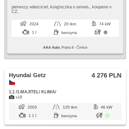
halogeny, przycisk start, czujnik ciśnienia opon, USB, 6x
poduszka powietrzna, asystent pasa ruchu,
pierwszy właściciel,​ książeczka o serwis.,​ koupeno v
wspomaganie układu kierowniczego, el. opuszczane
CZ.
szyby, relingi dachowe, radio fabryczne, manualna
skrzynia biegów
2024
20 tkm
74 kW
1 l
benzyna
AAA Auto
, Praha 8 - Čimice
4 276 PLN
Hyundai Getz
1,1 /1.MAJITEL/ KLIMA/
x18
2003
120 tkm
46 kW
1.1 l
benzyna