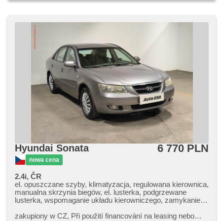
6 770 PLN
Hyundai Sonata
nowa cena
2.4i, ČR
el. opuszczane szyby, klimatyzacja, regulowana kierownica,
manualna skrzynia biegów, el. lusterka, podgrzewane
lusterka, wspomaganie układu kierowniczego, zamykanie
centralne - zdalne, ABS, przeciwpoślizgowy system kół
(ASR), immobilizer, 4x poduszka powietrzna
zakupiony w CZ,​ Při použití financování na leasing nebo