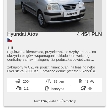
4 454 PLN
Hyundai Atos
1.1i
regulowana kierownica, przyciemniane szyby, manualna
skrzynia biegów, wspomaganie układu kierowniczego,
centralny zamek, halogeny, 2x poduszka powietrzna,
wyłączenie poduszki pasażera, immobilizer
zakupiony w CZ,​ Při použití financování na leasing nebo
úvěr sleva 5 000 Kč. Otevřeno denně (včetně víkendů a
svátků) 9.00​-22.00 h...
2004
86 tkm
43 kW
1.1 l
benzyna
Auto ESA
, Praha 10-Štěrboholy