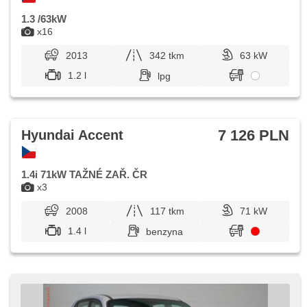
1.3 /63kW
x16
2013
342 tkm
63 kW
1.2 l
lpg
7 126 PLN
Hyundai Accent
1.4i 71kW TAŽNÉ ZAŘ. ČR
x3
2008
117 tkm
71 kW
1.4 l
benzyna