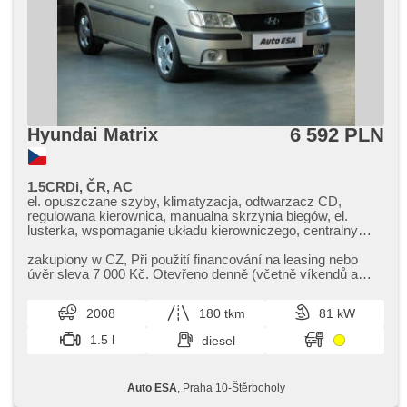
6 592 PLN
Hyundai Matrix
1.5CRDi, ČR, AC
el. opuszczane szyby, klimatyzacja, odtwarzacz CD,
regulowana kierownica, manualna skrzynia biegów, el.
lusterka, wspomaganie układu kierowniczego, centralny
zamek, stabilizacja podwozia (ESP), halogeny, ABS,
przeciwpoślizgowy system kół (ASR), 2x poduszka
zakupiony w CZ,​ Při použití financování na leasing nebo
powietrzna, immobilizer
úvěr sleva 7 000 Kč. Otevřeno denně (včetně víkendů a
svátků) 9.00​-22.00 h...
2008
180 tkm
81 kW
1.5 l
diesel
Auto ESA
, Praha 10-Štěrboholy