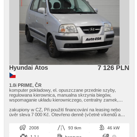
7 126 PLN
Hyundai Atos
1.0i PRIME, ČR
komputer pokładowy, el. opuszczane przednie szyby,
regulowana kierownica, manualna skrzynia biegów,
wspomaganie układu kierowniczego, centralny zamek,
ABS, 2x poduszka powietrzna, immobilizer
zakupiony w CZ,​ Při použití financování na leasing nebo
úvěr sleva 7 000 Kč. Otevřeno denně (včetně víkendů a
svátků) 9.00​-22.00 h...
2008
93 tkm
46 kW
1.1 l