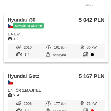
reklama
5 042 PLN
Hyundai i30
nowość na witrynie
1.4 16v
x11
2010
161 tkm
80 kW
1.4 l
benzyna
5 167 PLN
Hyundai Getz
1.4 i ČR 1.MAJITEL
x14
2006
177 tkm
71 kW
1.4 l