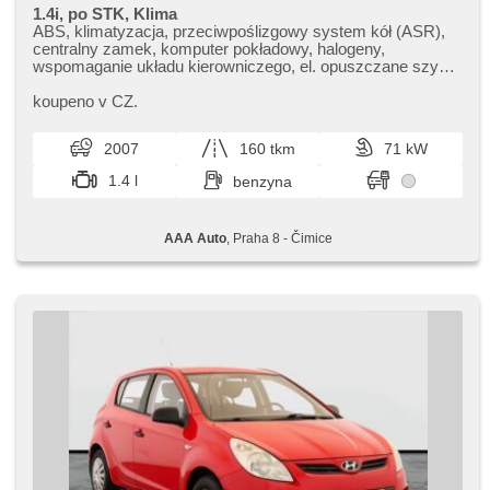
1.4i, po STK, Klima
ABS, klimatyzacja, przeciwpoślizgowy system kół (ASR),
centralny zamek, komputer pokładowy, halogeny,
wspomaganie układu kierowniczego, el. opuszczane szyby,
radio fabryczne, manualna skrzynia biegów
koupeno v CZ.
2007
160 tkm
71 kW
1.4 l
benzyna
AAA Auto
, Praha 8 - Čimice