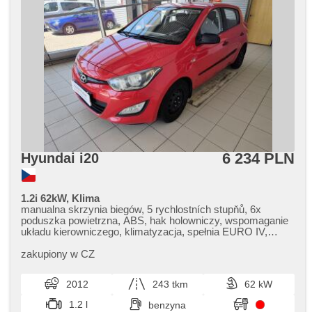
6 234 PLN
Hyundai i20
1.2i 62kW, Klima
manualna skrzynia biegów, 5 rychlostních stupňů, 6x
poduszka powietrzna, ABS, hak holowniczy, wspomaganie
układu kierowniczego, klimatyzacja, spełnia EURO IV,
komputer pokładowy, wyłączenie poduszki pasażera, el.
opuszczane przednie szyby, centralny zamek, isofix, fotele
zakupiony w CZ
regulowane, AUX, radio fabryczne, kanapa tylna dzielona,
přední pohon, napęd 4x2, wzdłużna regulacja siedzeń,
2012
243 tkm
62 kW
chowane zagłówki
1.2 l
benzyna