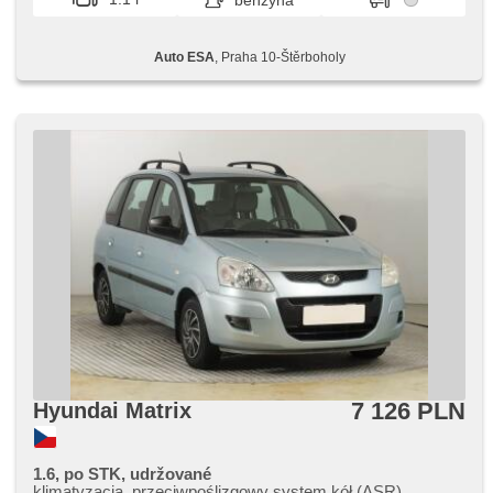
benzyna
Auto ESA
, Praha 10-Štěrboholy
7 126 PLN
Hyundai Matrix
1.6, po STK, udržované
klimatyzacja, przeciwpoślizgowy system kół (ASR),