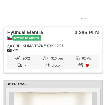
systém, AUX, radio fabryczne, digitální příjem rádia (DAB),
podgrzewane lusterka, kanapa tylna dzielona, zadní loketní
opěrka, szyberdach, digitální přístrojová deska, vyhřívaná
zadní sedadla
reklama
3 385 PLN
Hyundai Elantra
nowość na witrynie
2,0 CRDi KLIMA TAŽNÉ STK 12/27
x29
2002
310 tkm
82 kW
2 l
diesel
TIP PRO VÁS