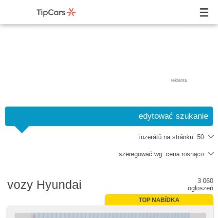
reklama
edytować szukanie
inzerátů na stránku:
50
szeregować wg:
cena rosnąco
3 060
vozy Hyundai
ogłoszeń
TOP NABÍDKA