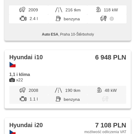
úvěr sleva 7 000 Kč. Otevřeno denně (včetně víkendů a
svátků) 9.00​-22.00 h...
2009
216 tkm
118 kW
2.4 l
benzyna
Auto ESA
, Praha 10-Štěrboholy
6 948 PLN
Hyundai i10
1,1 i klima
x22
2008
190 tkm
48 kW
1.1 l
benzyna
7 108 PLN
Hyundai i20
możliwość odliczenia VAT