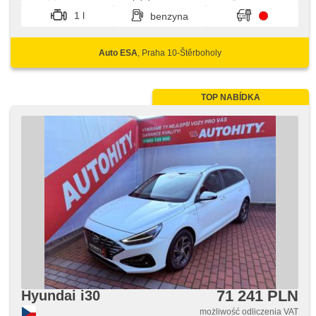
ABS, przeciwpoślizgowy system kół (ASR), isofix,
1 l
benzyna
samostmívací zrcátka, parkovací kamera, wyłączenie
poduszki pasażera, 6x poduszka powietrzna
Auto ESA
, Praha 10-Štěrboholy
TOP NABÍDKA
71 241 PLN
Hyundai i30
możliwość odliczenia VAT