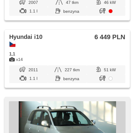
2007
47 tkm
46 kW
1.1 l
benzyna
6 449 PLN
Hyundai i10
1,1
x14
2011
227 tkm
51 kW
1.1 l
benzyna