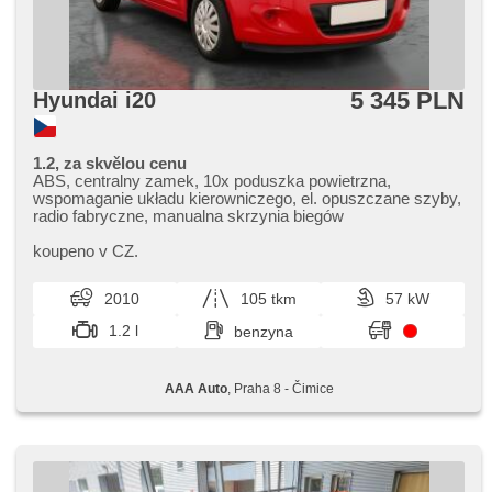
5 345 PLN
Hyundai i20
1.2, za skvělou cenu
ABS, centralny zamek, 10x poduszka powietrzna,
wspomaganie układu kierowniczego, el. opuszczane szyby,
radio fabryczne, manualna skrzynia biegów
koupeno v CZ.
2010
105 tkm
57 kW
1.2 l
benzyna
AAA Auto
, Praha 8 - Čimice