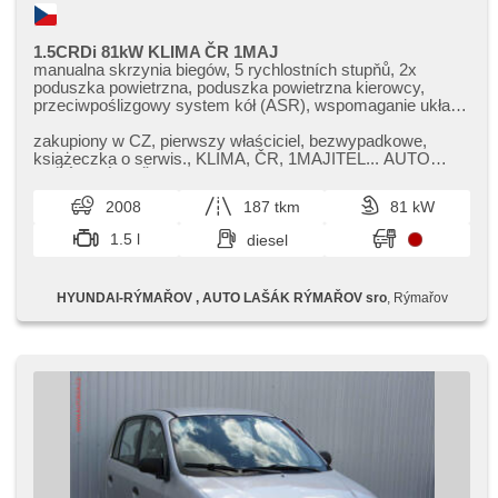
1.5CRDi 81kW KLIMA ČR 1MAJ
manualna skrzynia biegów, 5 rychlostních stupňů, 2x
poduszka powietrzna, poduszka powietrzna kierowcy,
przeciwpoślizgowy system kół (ASR), wspomaganie układu
kierowniczego, klimatyzacja, felgi aluminiowe, spełnia
EURO IV, komputer pokładowy, regulowana kierownica,
zakupiony w CZ,​ pierwszy właściciel,​ bezwypadkowe,​
wyłączenie poduszki pasażera, el. opuszczane szyby, el.
książeczka o serwis.,​ KLIMA,​ ČR,​ 1MAJITEL... AUTO
opuszczane przednie szyby, el. lusterka, immobilizer,
LAŠÁK RÝMAŘOV S.R.O ​- provozo...
zamykanie centralne - zdalne, aktywne siedzenie dla
2008
187 tkm
81 kW
kierowcy, halogeny, AUX, radio fabryczne, odtwarzacz CD,
termometr zewnętrzny, kanapa tylna dzielona, zadní loketní
1.5 l
diesel
opěrka, opěrky hlavy přední, opěrky hlavy zadní
HYUNDAI-RÝMAŘOV , AUTO LAŠÁK RÝMAŘOV sro
, Rýmařov