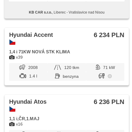
KB CAR s.r.o.
, Liberec - Vratislavice nad Nisou
6 234 PLN
Hyundai Accent
1,4 i 71KW NOVÁ STK KLIMA
x39
2008
120 tkm
71 kW
1.4 l
benzyna
6 236 PLN
Hyundai Atos
1,1 i,ČR,1.MAJ
x16