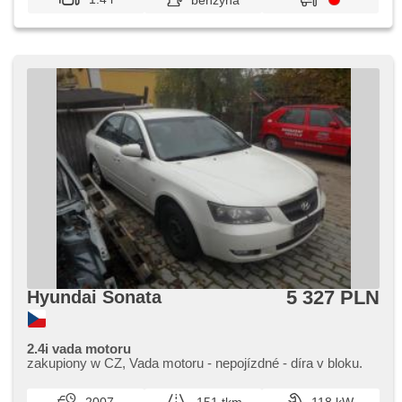
benzyna
5 327 PLN
Hyundai Sonata
2.4i vada motoru
zakupiony w CZ,​ Vada motoru ​- nepojízdné ​- díra v bloku.