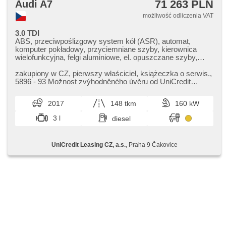
71 263 PLN
Audi A7
możliwość odliczenia VAT
3.0 TDI
ABS, przeciwpoślizgowy system kół (ASR), automat,
komputer pokładowy, przyciemniane szyby, kierownica
wielofunkcyjna, felgi aluminiowe, el. opuszczane szyby,
klimatronic, wzdłużna regulacja siedzeń, chowane zagłówki,
fotele regulowane, odtwarzacz CD, kanapa tylna dzielona,
zakupiony w CZ,​ pierwszy właściciel,​ książeczka o serwis.,​
el. lusterka, podgrzewane lusterka, wspomaganie układu
5896 ​- 93 Možnost zvýhodněného úvěru od UniCredit
kierowniczego, podgrzewane fotele, USB, tempomat,
Leasing. V případě vy...
termometr zewnętrzny, immobilizer, czujnik deszczu,
2017
148 tkm
160 kW
czujnik reflektorów, regulowana kierownica, napęd 4x4,
fotele regulowane, zamykanie centralne - zdalne, 6x
3 l
diesel
poduszka powietrzna, nawigacja satelitarna, el. otwieranie
bagażnika, stabilizacja podwozia (ESP), EDS, wyłączenie
poduszki pasażera, asystent hamulcowy, czujnik ciśnienia
UniCredit Leasing CZ, a.s.
, Praha 9 Čakovice
opon, przycisk start, AUX, reflektory LED, światła do jazdy
dziennej, 2 strefowa klimatyzacja, start-stop systém,
parkovací kamera, bluetooth, isofix, parkovací senzory
přední, parkovací senzory zadní, bezklíčové startování,
bezklíčové odemykání