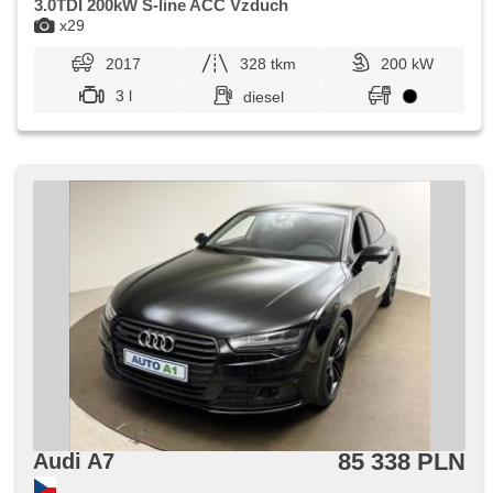
3.0TDI 200kW S-line ACC Vzduch
x29
2017
328 tkm
200 kW
3 l
diesel
85 338 PLN
Audi A7