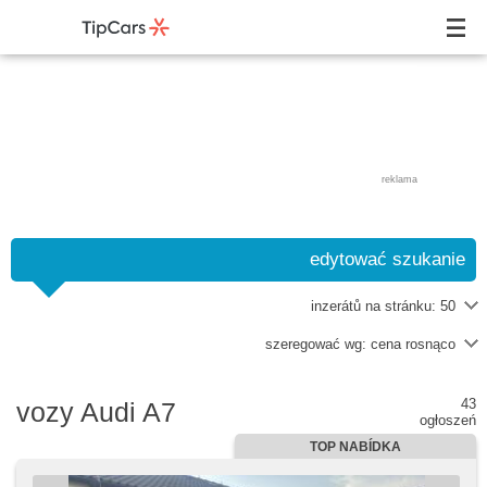
reklama
edytować szukanie
inzerátů na stránku:
50
szeregować wg:
cena rosnąco
43
vozy Audi A7
ogłoszeń
TOP NABÍDKA