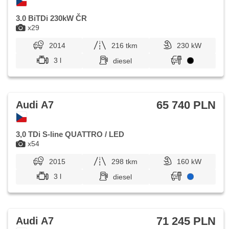
3.0 BiTDi 230kW ČR
x29
2014
216 tkm
230 kW
3 l
diesel
65 740 PLN
Audi A7
3,0 TDi S-line QUATTRO / LED
x54
2015
298 tkm
160 kW
3 l
diesel
71 245 PLN
Audi A7