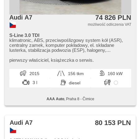
74 826 PLN
Audi A7
możliwość odliczenia VAT
S-Line 3.0 TDI
klimatronic, ABS, przeciwpoślizgowy system kół (ASR),
centralny zamek, komputer pokładowy, el. składane
lusterka, stabilizacja podwozia (ESP), halogeny,
podgrzewane fotele, skórzanna tapicerka, czujnik deszczu,
przycisk start, czujnik ciśnienia opon, USB, felgi
pierwszy właściciel,​ książeczka o serwis.
aluminiowe, automatyczne parkowanie, wspomaganie
układu kierowniczego, el. opuszczane szyby, radio
2015
156 tkm
160 kW
fabryczne, automat, napęd 4x4
3 l
diesel
AAA Auto
, Praha 8 - Čimice
80 153 PLN
Audi A7