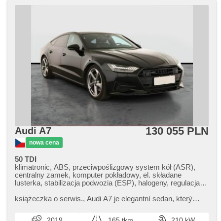
130 055 PLN
Audi A7
nowa cena
50 TDI
klimatronic, ABS, przeciwpoślizgowy system kół (ASR),
centralny zamek, komputer pokładowy, el. składane
lusterka, stabilizacja podwozia (ESP), halogeny, regulacja
wysokości podwozia , podgrzewane fotele, skórzanna
tapicerka, czujnik deszczu, przycisk start, hak holowniczy,
książeczka o serwis.,​ Audi A7 je elegantní sedan,​ který
czujnik ciśnienia opon, USB, regulacja natężenia podwozia,
kombinuje moderní design s prvotřídním komfortem. Nabízí
6x poduszka powietrzna, elektryczna regulacja foteli,
bohatou výbavu a ...
2019
165 tkm
210 kW