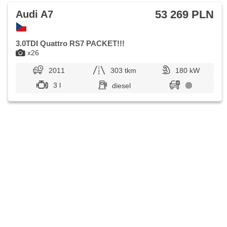
klimatizace, termometr zewnętrzny, podgrzewane fotele,
podgrzewane lusterka, chowane zagłówki, fotele
53 269 PLN
Audi A7
regulowane, aktywne siedzenie dla kierowcy, reflektory
ksenonowe, zadní loketní opěrka, lampy tylne LED
3.0TDI Quattro RS7 PACKET!!!
x26
2011
303 tkm
180 kW
3 l
diesel