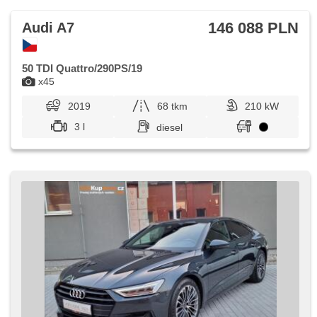
146 088 PLN
Audi A7
50 TDI Quattro/290PS/19
x45
2019
68 tkm
210 kW
3 l
diesel