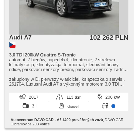
102 262 PLN
Audi A7
3,0 TDI 200kW Quattro S-Tronic
automat, 7 biegów, napęd 4x4, klimatronic, 2 strefowa
klimatyzacja, klimatyzacja, tempomat, sledování únavy
řidiče, parkovací senzory přední, parkovací senzory zadní,
asystent parkowania, LED adaptivní světlomety, reflektory
LED, lampy tylne LED, LED denní svícení, automatické
zakupiony w D,​ pierwszy właściciel,​ książeczka o serwis.,​
přepínání dálkových světel, światła do jazdy dziennej,
261704. Luxusní Audi A7 s výkonným motorem 3.0 TDI
automatyczne lampy ostrzegawcze, spryskiwacze
200kW a pohonem Quatt...
reflektorów, halogeny, czujnik ciśnienia opon, skórzanna
2017
113 tkm
200 kW
tapicerka, aktywne siedzenie dla kierowcy, fotele
regulowane, fotele regulowane, kanapa tylna dzielona,
3 l
diesel
vyhřívané trysky ostřikovačů čelního skla, bezklíčové
odemykání, przycisk start, el. otwieranie bagażnika,
nawigacja satelitarna, digitální přístrojový štít, bluetooth,
Autocentrum DAVO CAR - Až 1400 prověřených vozů
, DAVO CAR
hands free, odtwarzacz CD, odtwarzacz DVD, USB, AUX,
Olbramovice 203 Votice
stabilizacja podwozia (ESP), felgi aluminiowe, ABS, asistent
rozjezdu do kopce (HSA), przeciwpoślizgowy system kół