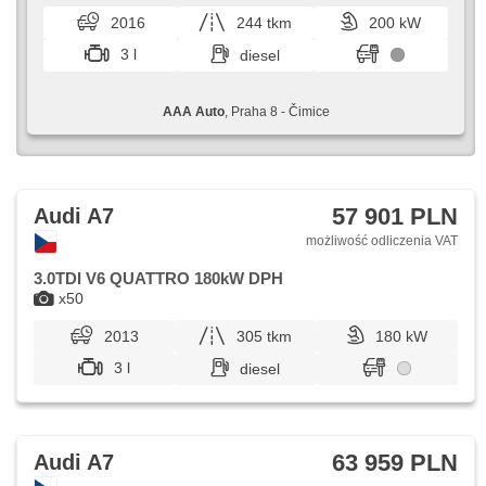
asystent pasa ruchu, dach panoramiczny, wspomaganie
2016
244 tkm
200 kW
układu kierowniczego, el. opuszczane szyby,
szyberdach, radio fabryczne, automat, napęd 4x4
3 l
diesel
AAA Auto
, Praha 8 - Čimice
57 901 PLN
Audi A7
możliwość odliczenia VAT
3.0TDI V6 QUATTRO 180kW DPH
x50
2013
305 tkm
180 kW
3 l
diesel
63 959 PLN
Audi A7