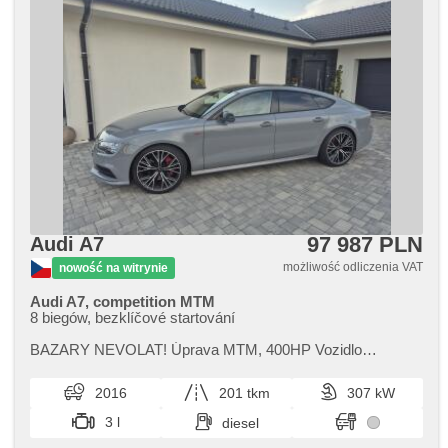
97 987 PLN
Audi A7
możliwość odliczenia VAT
nowość na witrynie
Audi A7, competition MTM
8 biegów, bezklíčové startování
BAZARY NEVOLAT! Úprava MTM,​ 400HP Vozidlo
pravidelně servisováno.V roce 2025 vyměna DPF. Letos v
červenci bylo vozidlo v audi na k...
2016
201 tkm
307 kW
3 l
diesel