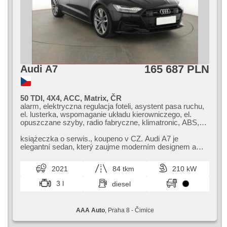
165 687 PLN
Audi A7
50 TDI, 4X4, ACC, Matrix, ČR
alarm, elektryczna regulacja foteli, asystent pasa ruchu,
el. lusterka, wspomaganie układu kierowniczego, el.
opuszczane szyby, radio fabryczne, klimatronic, ABS,
przeciwpoślizgowy system kół (ASR), centralny zamek,
komputer pokładowy, el. składane lusterka, stabilizacja
książeczka o serwis.,​ koupeno v CZ. Audi A7 je
podwozia (ESP), halogeny, podgrzewane fotele,
elegantní sedan,​ který zaujme moderním designem a
skórzanna tapicerka, czujnik deszczu, przycisk start,
špičkovou výbavou. Nabízí vysoký ...
fotele sportowe, czujnik ciśnienia opon, automat, napęd
2021
84 tkm
210 kW
4x4
3 l
diesel
AAA Auto
, Praha 8 - Čimice