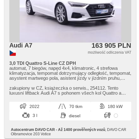
USB, termometr zewnętrzny, volba jízdního režimu,
podgrzewane fotele, podgrzewane lusterka, vyhřívané
trysky ostřikovačů čelního skla, podgrzewana kierownica,
chowane zagłówki, fotele regulowane, zadní loketní opěrka,
lampy tylne LED, dod. zabezpieczenia, zatmavená zadní
skla
163 905 PLN
Audi A7
możliwość odliczenia VAT
3,0 TDI Quattro S-Line CZ DPH
automat, 7 biegów, napęd 4x4, klimatronic, 4 strefowa
klimatyzacja, tempomat dotrzymujący odległość, tempomat,
asystent martwego pola, asistent jízdy v jízdním pruhu,
asystent pasa ruchu, asistent změny jízdního pruhu,
sledování únavy řidiče, parkovací kamera, parkovací
zakupiony w CZ,​ książeczka o serwis.,​ 254112. Tento
senzory přední, parkovací senzory zadní, asystent
luxusní liftback Audi A7 s pohonem všech kol Quattro a
parkowania, LED matrixové světlomety, LED adaptivní
výkonným motorem 3.0 TD...
světlomety, reflektory LED, lampy tylne LED, LED denní
2022
70 tkm
180 kW
svícení, automatické přepínání dálkových světel, światła do
jazdy dziennej, spryskiwacze reflektorów, czujnik ciśnienia
3 l
diesel
opon, podgrzewane fotele, skórzana tapicerka, skórzanna
tapicerka, fotele sportowe, fotele regulowane, fotele
regulowane, kanapa tylna dzielona, podgrzewana
Autocentrum DAVO CAR - Až 1400 prověřených vozů
, DAVO CAR
kierownica, bezklíčové odemykání, przycisk start, el.
Olbramovice 203 Votice
otwieranie bagażnika, Apple CarPlay, Android Auto,