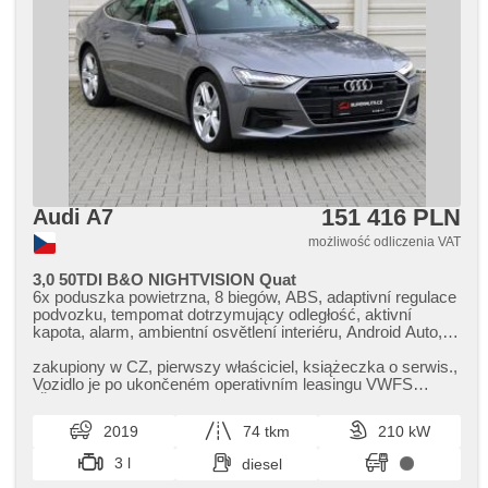
podgrzewane fotele, podgrzewane lusterka, fotele
regulowane, zadní loketní opěrka, lampy tylne LED
151 416 PLN
Audi A7
możliwość odliczenia VAT
3,0 50TDI B&O NIGHTVISION Quat
6x poduszka powietrzna, 8 biegów, ABS, adaptivní regulace
podvozku, tempomat dotrzymujący odległość, aktivní
kapota, alarm, ambientní osvětlení interiéru, Android Auto,
Apple CarPlay, asistent jízdy v jízdním pruhu, asistent jízdy
v koloně, asistent rozjezdu do kopce (HSA), automatyczne
zakupiony w CZ,​ pierwszy właściciel,​ książeczka o serwis.,​
lampy ostrzegawcze, klimatronic, automat, automat. blok.
Vozidlo je po ukončeném operativním leasingu VWFS
mech. różnicowego, automatyczny hamulec, automatyczne
(ŠkoFIN) a je v perfe...
parkowanie, automatické přepínání dálkových světel, radio
2019
74 tkm
210 kW
fabryczne, bezdrátová nabíječka mobilních telefonů,
bluetooth, asystent hamulcowy, zamykanie centralne -
3 l
diesel
zdalne, centralny zamek, wyłączenie poduszki pasażera,