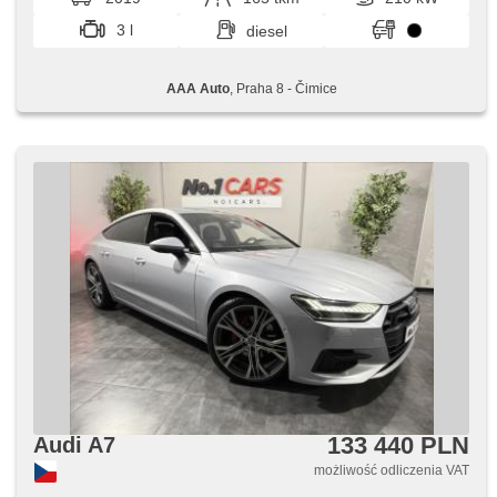
asystent pasa ruchu, wspomaganie układu kierowniczego,
el. opuszczane szyby, szyberdach, radio fabryczne,
3 l
diesel
automat, napęd 4x4
AAA Auto
, Praha 8 - Čimice
133 440 PLN
Audi A7
możliwość odliczenia VAT