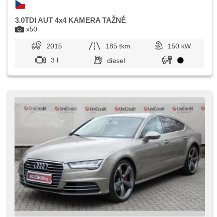
3.0TDI AUT 4x4 KAMERA TAŽNÉ
x50
2015
185 tkm
150 kW
3 l
diesel