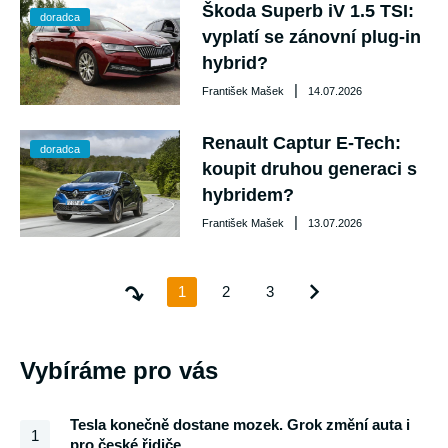
Škoda Superb iV 1.5 TSI:
doradca
vyplatí se zánovní plug-in
hybrid?
|
František Mašek
14.07.2026
Renault Captur E-Tech:
doradca
koupit druhou generaci s
hybridem?
|
František Mašek
13.07.2026
1
2
3
Vybíráme pro vás
Tesla konečně dostane mozek. Grok změní auta i
1
pro české řidiče