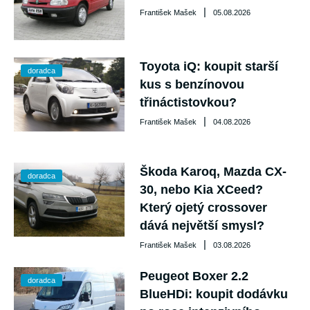
|
František Mašek
05.08.2026
Toyota iQ: koupit starší
doradca
kus s benzínovou
třináctistovkou?
|
František Mašek
04.08.2026
Škoda Karoq, Mazda CX-
doradca
30, nebo Kia XCeed?
Který ojetý crossover
dává největší smysl?
|
František Mašek
03.08.2026
Peugeot Boxer 2.2
doradca
BlueHDi: koupit dodávku