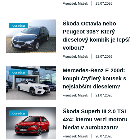
|
František Mašek
23.07.2026
Škoda Octavia nebo
doradca
Peugeot 308? Který
dieselový kombík je lepší
volbou?
|
František Mašek
22.07.2026
Mercedes-Benz E 200d:
doradca
koupit čtyřletý kousek s
nejslabším dieselem?
|
František Mašek
21.07.2026
Škoda Superb III 2.0 TSI
doradca
4x4: kterou verzi motoru
hledat v autobazaru?
|
František Mašek
20.07.2026