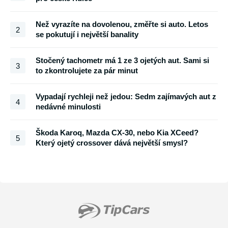
Než vyrazíte na dovolenou, změřte si auto. Letos
2
se pokutují i největší banality
Stočený tachometr má 1 ze 3 ojetých aut. Sami si
3
to zkontrolujete za pár minut
Vypadají rychleji než jedou: Sedm zajímavých aut z
4
nedávné minulosti
Škoda Karoq, Mazda CX-30, nebo Kia XCeed?
5
Který ojetý crossover dává největší smysl?