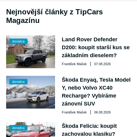
Nejnovější články z TipCars
Magazínu
Land Rover Defender
doradca
D200: koupit starší kus se
základním dieselem?
|
František Mašek
07.08.2026
Škoda Enyaq, Tesla Model
doradca
Y, nebo Volvo XC40
Recharge? Vybíráme
zánovní SUV
|
František Mašek
06.08.2026
Škoda Felicia: koupit
doradca
zachovalou klasiku?