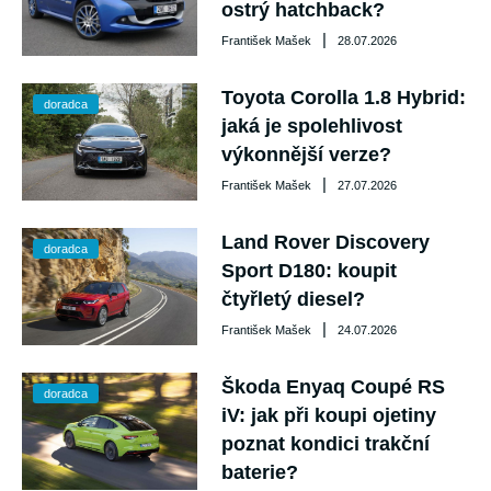
ostrý hatchback?
|
František Mašek
28.07.2026
Toyota Corolla 1.8 Hybrid:
doradca
jaká je spolehlivost
výkonnější verze?
|
František Mašek
27.07.2026
Land Rover Discovery
doradca
Sport D180: koupit
čtyřletý diesel?
|
František Mašek
24.07.2026
Škoda Enyaq Coupé RS
doradca
iV: jak při koupi ojetiny
poznat kondici trakční
baterie?