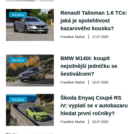
Renault Talisman 1.6 TCe:
doradca
jaká je spolehlivost
bazarového kousku?
|
František Mašek
17.07.2026
BMW M140i: koupit
doradca
nejsilnější jedničku se
šestiválcem?
|
František Mašek
16.07.2026
Škoda Enyaq Coupé RS
doradca
iV: vyplatí se v autobazaru
hledat první ročníky?
|
František Mašek
15.07.2026