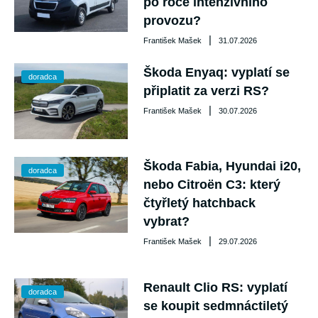
po roce intenzivního
provozu?
|
František Mašek
31.07.2026
Škoda Enyaq: vyplatí se
doradca
připlatit za verzi RS?
|
František Mašek
30.07.2026
Škoda Fabia, Hyundai i20,
doradca
nebo Citroën C3: který
čtyřletý hatchback
vybrat?
|
František Mašek
29.07.2026
Renault Clio RS: vyplatí
doradca
se koupit sedmnáctiletý