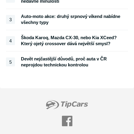
nedávné minulosti
Auto-moto akce: druhý srpnový víkend nabídne
3
všechny typy
Škoda Karoq, Mazda CX-30, nebo Kia XCeed?
4
Který ojetý crossover dává největší smysl?
Devět nejčastější důvodů, proč auta v ČR
5
neprojdou technickou kontrolou