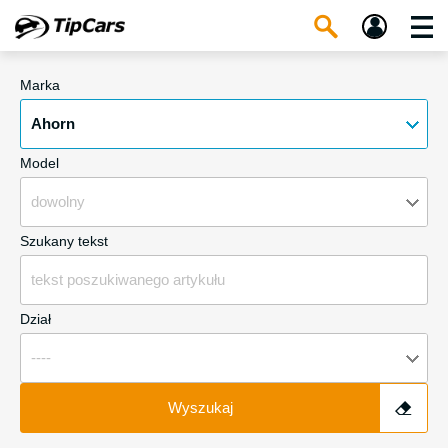
Marka
Ahorn
Model
dowolny
Szukany tekst
Dział
----
Wyszukaj