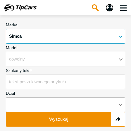
Marka
Simca
Model
dowolny
Szukany tekst
Dział
----
Wyszukaj