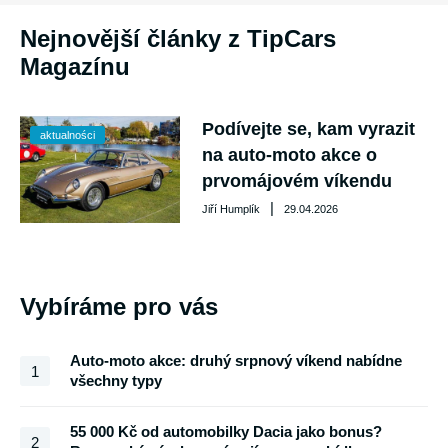
Nejnovější články z TipCars
Magazínu
Podívejte se, kam vyrazit
aktualności
na auto-moto akce o
prvomájovém víkendu
|
Jiří Humplík
29.04.2026
Vybíráme pro vás
Auto-moto akce: druhý srpnový víkend nabídne
1
všechny typy
55 000 Kč od automobilky Dacia jako bonus?
2