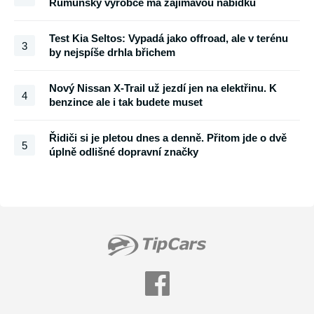
Rumunský výrobce má zajímavou nabídku
Test Kia Seltos: Vypadá jako offroad, ale v terénu
3
by nejspíše drhla břichem
Nový Nissan X-Trail už jezdí jen na elektřinu. K
4
benzince ale i tak budete muset
Řidiči si je pletou dnes a denně. Přitom jde o dvě
5
úplně odlišné dopravní značky