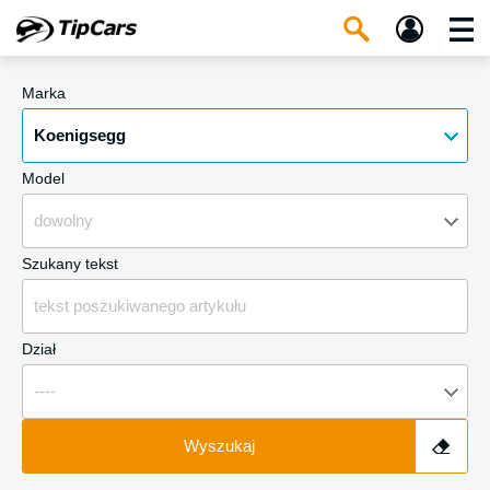
Marka
Koenigsegg
Model
dowolny
Szukany tekst
Dział
----
Wyszukaj