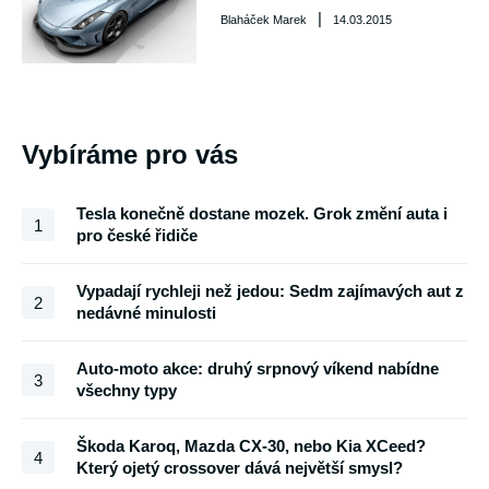
|
Blaháček Marek
14.03.2015
Vybíráme pro vás
Tesla konečně dostane mozek. Grok změní auta i
1
pro české řidiče
Vypadají rychleji než jedou: Sedm zajímavých aut z
2
nedávné minulosti
Auto-moto akce: druhý srpnový víkend nabídne
3
všechny typy
Škoda Karoq, Mazda CX-30, nebo Kia XCeed?
4
Který ojetý crossover dává největší smysl?