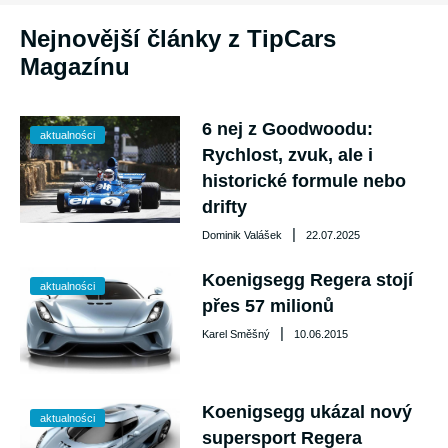
Nejnovější články z TipCars
Magazínu
6 nej z Goodwoodu:
aktualności
Rychlost, zvuk, ale i
historické formule nebo
drifty
|
Dominik Valášek
22.07.2025
Koenigsegg Regera stojí
aktualności
přes 57 milionů
|
Karel Směšný
10.06.2015
Koenigsegg ukázal nový
aktualności
supersport Regera