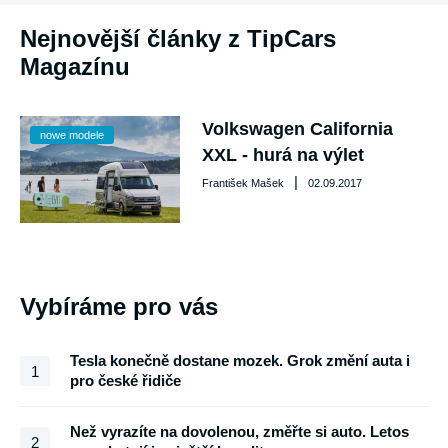
Nejnovější články z TipCars
Magazínu
Volkswagen California
nowe modele
XXL - hurá na výlet
|
František Mašek
02.09.2017
Vybíráme pro vás
Tesla konečně dostane mozek. Grok změní auta i
1
pro české řidiče
Než vyrazíte na dovolenou, změřte si auto. Letos
2