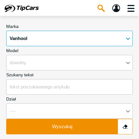
Marka
Vanhool
Model
dowolny
Szukany tekst
Dział
----
Wyszukaj