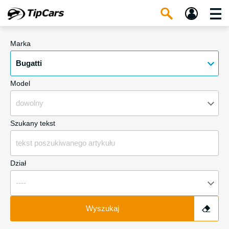
Marka
Bugatti
Model
dowolny
Szukany tekst
Dział
----
Wyszukaj