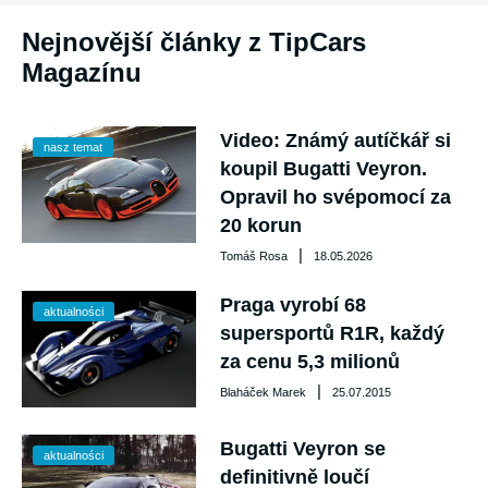
Nejnovější články z TipCars
Magazínu
Video: Známý autíčkář si
nasz temat
koupil Bugatti Veyron.
Opravil ho svépomocí za
20 korun
|
Tomáš Rosa
18.05.2026
Praga vyrobí 68
aktualności
supersportů R1R, každý
za cenu 5,3 milionů
|
Blaháček Marek
25.07.2015
Bugatti Veyron se
aktualności
definitivně loučí