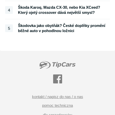
Škoda Karoq, Mazda CX-30, nebo Kia XCeed?
4
Který ojetý crossover dává největší smysl?
Škodovka jako obytňák? České doplňky promění
5
běžné auto v pohodlnou ložnici
kontakt / napisz do nas / o nas
pomoc techniczna
dla sprzedawców