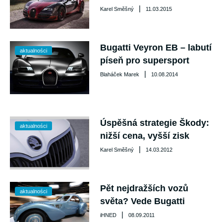
|
Karel Směšný
11.03.2015
Bugatti Veyron EB – labutí
aktualności
píseň pro supersport
|
Blaháček Marek
10.08.2014
Úspěšná strategie Škody:
aktualności
nižší cena, vyšší zisk
|
Karel Směšný
14.03.2012
Pět nejdražších vozů
aktualności
světa? Vede Bugatti
|
iHNED
08.09.2011