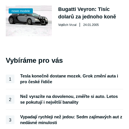
Bugatti Veyron: Tisíc
nowe modele
dolarů za jednoho koně
|
Vojtěch Vrzal
24.01.2005
Vybíráme pro vás
Tesla konečně dostane mozek. Grok změní auta i
1
pro české řidiče
Než vyrazíte na dovolenou, změřte si auto. Letos
2
se pokutují i největší banality
Vypadají rychleji než jedou: Sedm zajímavých aut z
3
nedávné minulosti