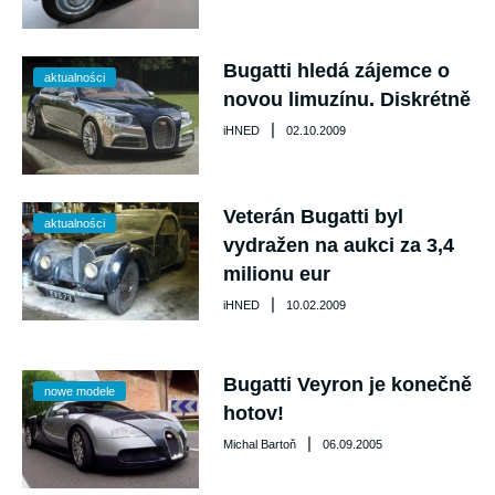
Bugatti hledá zájemce o
aktualności
novou limuzínu. Diskrétně
|
iHNED
02.10.2009
Veterán Bugatti byl
aktualności
vydražen na aukci za 3,4
milionu eur
|
iHNED
10.02.2009
Bugatti Veyron je konečně
nowe modele
hotov!
|
Michal Bartoň
06.09.2005