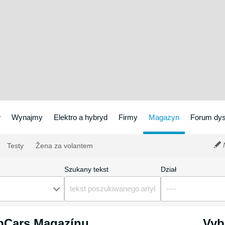
w
Wynajmy
Elektro a hybryd
Firmy
Magazyn
Forum dys
N
Testy
Žena za volantem
Szukany tekst
Dział
y
----
ipCars Magazínu
Vyb