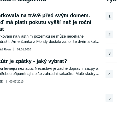
rkovala na trávě před svým domem.
1
ď má platit pokutu vyšší než je roční
at
2
rkování na vlastním pozemku se může nečekaně 
dražit. Američanka z Floridy dostala za to, že dvěma koly 
la na trávníku před svým domem, pokuty za v přepočtu 
|
áš Rosa
09.01.2026
e než dva miliony korun. Město její jednání považovalo za 
3
ušení vyhlášky a soudy jí zatím odmítly pomoci. Případ 
útr je zpátky - jaký vybrat?
olává otázky, kde končí práva majitelů domů a začíná 
sná regulace parkování.
u levnější než auta, Nezastaví je žádné dopravní zácpy a 
třebou připomínají spíše zahradní sekačku. Malé skútry 
4
125 ccm zažívají boom. Vděčí za to nové legislativě, podle 
|
ED
03.07.2013
 každý vlastník řidičského průkazu pro auto může kdykoliv 
dnout za řídítka. Stačí si jen vybrat ten správný model...
5