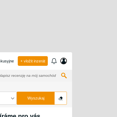
kusyjne
+ vložit inzerát
apisz recenzję na mój samochód
Wyszukaj
íráme pro vás