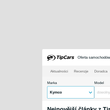
Oferta samochodó
Aktualności
Recenzje
Doradca
Marka
Model
Kymco
dowoln
Nejnovější články z T