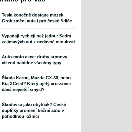
Tesla konečně dostane mozek.
Grok změní auta i pro české řidiče
Vypadají rychleji než jedou: Sedm
zajímavých aut z nedávné minulosti
Auto-moto akce: druhý srpnový
víkend nabídne všechny typy
Škoda Karoq, Mazda CX-30, nebo
Kia XCeed? Který ojetý crossover
dává největší smysl?
Škodovka jako obytňák? České
doplňky promění běžné auto v
pohodlnou ložnici