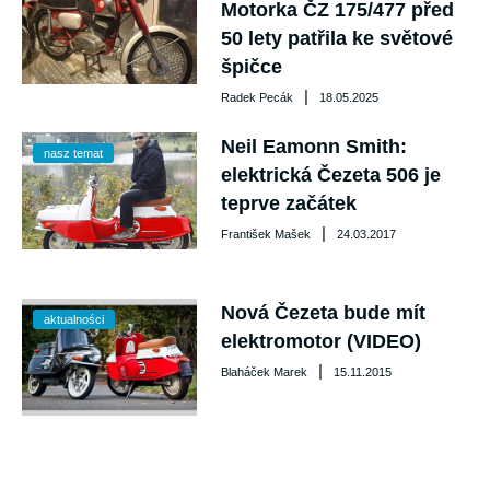
Motorka ČZ 175/477 před
50 lety patřila ke světové
špičce
|
Radek Pecák
18.05.2025
Neil Eamonn Smith:
nasz temat
elektrická Čezeta 506 je
teprve začátek
|
František Mašek
24.03.2017
Nová Čezeta bude mít
aktualności
elektromotor (VIDEO)
|
Blaháček Marek
15.11.2015