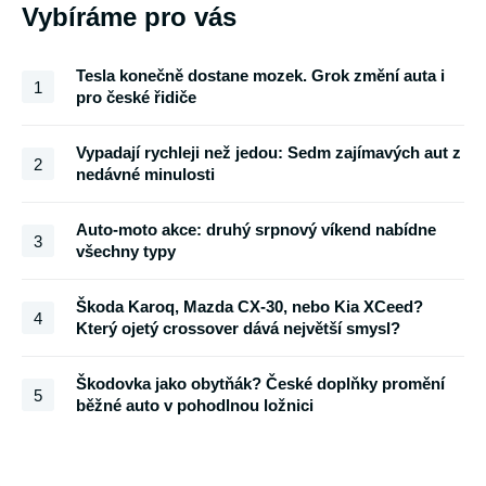
Vybíráme pro vás
Tesla konečně dostane mozek. Grok změní auta i
1
pro české řidiče
Vypadají rychleji než jedou: Sedm zajímavých aut z
2
nedávné minulosti
Auto-moto akce: druhý srpnový víkend nabídne
3
všechny typy
Škoda Karoq, Mazda CX-30, nebo Kia XCeed?
4
Který ojetý crossover dává největší smysl?
Škodovka jako obytňák? České doplňky promění
5
běžné auto v pohodlnou ložnici