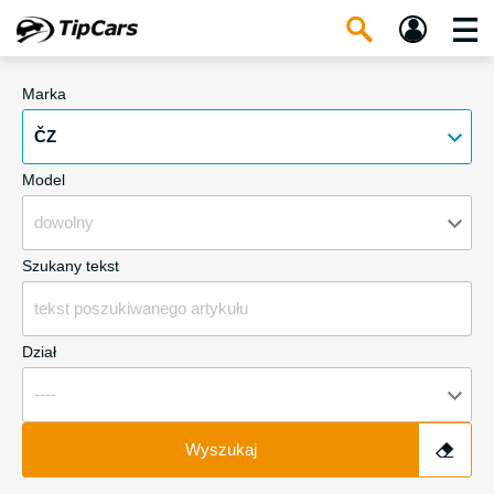
Marka
ČZ
Model
dowolny
Szukany tekst
Dział
----
Wyszukaj