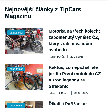
Nejnovější články z TipCars
Magazínu
Motorka na třech kolech:
aktualności
zapomenutý vynález ČZ,
který vrátil invalidům
svobodu
|
Radek Pecák
22.03.2026
Kaktus, co nepíchal, ale
nasz temat
jezdil: První motokolo ČZ
a zrod legendy ze
Strakonic
|
Edvard D. Beneš
01.08.2025
Říkali jí Pařížanka:
nasz temat