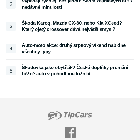
Vypadají rychleji než jedou: Sedm zajímavých aut z
2
nedávné minulosti
Škoda Karoq, Mazda CX-30, nebo Kia XCeed?
3
Který ojetý crossover dává největší smysl?
Auto-moto akce: druhý srpnový víkend nabídne
4
všechny typy
Škodovka jako obytňák? České doplňky promění
5
běžné auto v pohodlnou ložnici