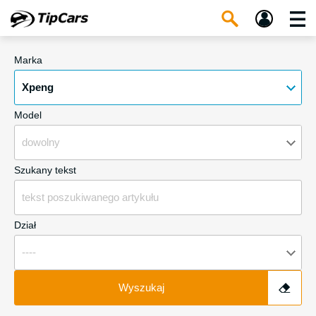
Marka
Xpeng
Model
dowolny
Szukany tekst
Dział
----
Wyszukaj