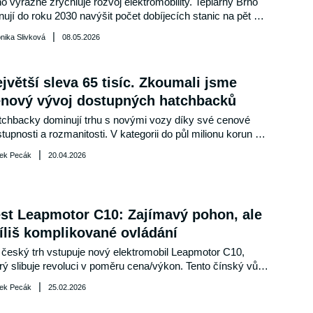
o výrazně zrychluje rozvoj elektromobility. Teplárny Brno 
nují do roku 2030 navýšit počet dobíjecích stanic na pět set 
oučasně vznikají nové nabíjecí huby i desítky dalších 
|
nika Slivková
08.05.2026
íjecích bodů. Trend potvrzuje také výstava E-drive show v 
mpii Brno, kde si návštěvníci prohlédnou nejnovější 
ktromobily značek Škoda, Renault, BYD či Leapmotor 
jvětší sleva 65 tisíc. Zkoumali jsme
tně českých premiér modelů Alpine A390 a Mitsubishi 
enový vývoj dostupných hatchbacků
ipse Cross.   
chbacky dominují trhu s novými vozy díky své cenové 
tupnosti a rozmanitosti. V kategorii do půl milionu korun 
ízejí široký výběr od miniaut po rodinné modely. 
|
ek Pecák
20.04.2026
zinové motory a asijská produkce jsou zde nejčastější 
bou.
st Leapmotor C10: Zajímavý pohon, ale
íliš komplikované ovládání
český trh vstupuje nový elektromobil Leapmotor C10, 
rý slibuje revoluci v poměru cena/výkon. Tento čínský vůz 
jme nejen svým designem, ale především inovativní 
|
ek Pecák
25.02.2026
hnologií, jež kombinuje elektrický pohon s možností 
erování elektřiny ze spalovacího motoru. Jak si tento 