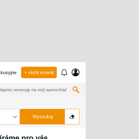
kusyjne
+ vložit inzerát
apisz recenzję na mój samochód
Wyszukaj
íráme pro vás