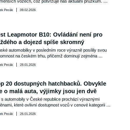
menších vozech, což potvrzuje náš aktuální průzkum. 
stili jsme, že za model s automatickou převodovkou 
|
ek Pecák
09.02.2026
usíte vždy zaplatit více než 400 tisíc korun. Tento trend je 
pořen rostoucí popularitou hybridních a elektrických 
omobilů, které automatické řazení vyžadují. Jaké jsou 
hody a nevýhody tohoto posunu na trhu?
st Leapmotor B10: Ovládání není pro
ždého a dojezd spíše skromný
ské automobilky v posledním roce výrazně posílily svou 
tomnost na českém trhu, přičemž dominují zejména 
ktrická SUV. Leapmotor, zaměřený na elektromobily, 
|
ek Pecák
28.01.2026
náší model B10, který by mohl zaujmout jako konkurence 
 zavedené značky. V naší recenzi se podíváme na jeho 
čové vlastnosti a potenciál na českém trhu.
p 20 dostupných hatchbacků. Obvykle
e o malá auta, výjimky jsou jen dvě
 s automobily v České republice prochází výraznými 
nami, které ovlivní dostupnost vozů v cenové kategorii do 
 000 korun. Zatímco dnes je na výběr přes dvacet modelů, 
|
ek Pecák
26.01.2026
y se jejich počet sníží. Největší dopad pocítí zákazníci 
dající nejlevnější vozy, jelikož ceny pod tři sta tisíc korun 
stanou minulostí. Tato situace je důsledkem úprav ceníků 