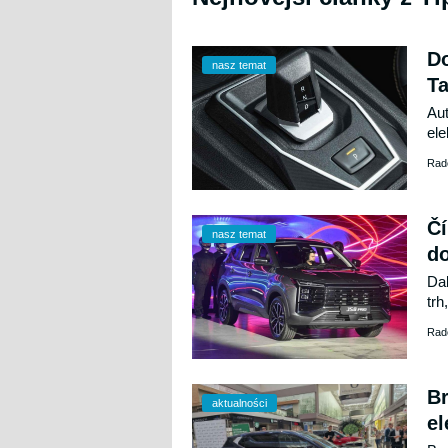
Do
nasz temat
Ta
Aut
ele
aut
Rad
kol
nab
Čí
nasz temat
do
Dal
trh
rok
Rad
Vče
va
jed
Br
aktualności
el