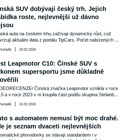
del vede v praxi a co nabízí českým zákazníkům?
nská SUV dobývají český trh. Jejich
bídka roste, nejlevnější už dávno
ejsou
ská auta na českém trhu zažívají dynamický růst, což 
vrzují aktuální data z portálu TipCars. Počet nabízených 
ů z Číny se meziročně zvýšil o 41 %, přičemž dominují 
|
 Humplík
23.02.2026
 modely a roste podíl hybridních a elektrických pohonů. 
to trend naznačuje, že čínské značky se stávají stále 
st Leapmotor C10: Čínské SUV s
znamnější součástí českého automobilového trhu.
ýkonem supersportu jsme důkladně
ověřili
IDEORECENZE/ Čínská značka Leapmotor vznikla v roce 
5 a v roce 2023 v ní koupila část podílu skupina Stelantis. 
rochu jejím dílem vznikl i model C10 Promax AWD. Mezi 
|
 Humplík
10.02.2026
skými elektrickými SUV jde o nejvýkonnější a nejlépe 
avenou verzi vozu střední třídy. Leapmotor C10 nyní 
uto s automatem nemusí být moc drahé.
robil videorecenzi pro TipCars.com Matěj Myška a podělil 
e je seznam dvaceti nejlevnějších
o své dojmy. 
omatické převodovky se stávají standardem i v 