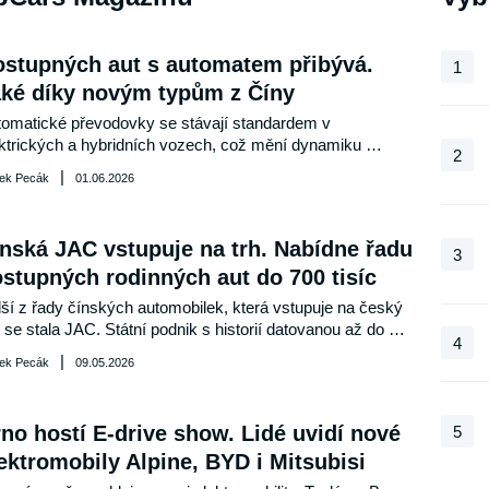
stupných aut s automatem přibývá.
1
ké díky novým typům z Číny
omatické převodovky se stávají standardem v 
ktrických a hybridních vozech, což mění dynamiku 
2
omobilového trhu. Zatímco ceny stávajících modelů 
|
ek Pecák
01.06.2026
ísají, na scénu vstupují nové čínské vozy, které rozšiřují 
ídku a přinášejí nové možnosti pro spotřebitele.
nská JAC vstupuje na trh. Nabídne řadu
3
stupných rodinných aut do 700 tisíc
ší z řady čínských automobilek, která vstupuje na český 
, se stala JAC. Státní podnik s historií datovanou až do 
4
u 1964 naráz začíná dovážet hned osm typů vozidel. 
|
ek Pecák
09.05.2026
tně jednoho elektromobilu a jednoho užitkového vozu ve 
lníkovém provedení. Všechny vozy budou nabízeny vždy s 
inou motorizací a v jediném stupni výbavy.
no hostí E-drive show. Lidé uvidí nové
5
ektromobily Alpine, BYD i Mitsubisi