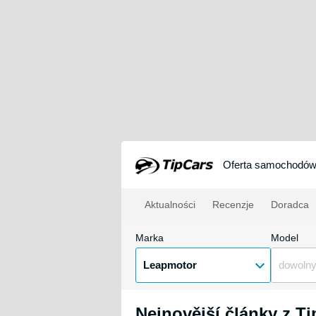
Oferta samochodó
Aktualności
Recenzje
Doradca
Marka
Model
Leapmotor
dowoln
Nejnovější články z T