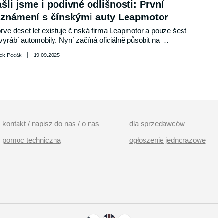
šli jsme i podivné odlišnosti: První
notlivých značek, které reagují na aktuální ekonomické 
známení s čínskými auty Leapmotor
dmínky.
rve deset let existuje čínská firma Leapmotor a pouze šest 
 vyrábí automobily. Nyní začíná oficiálně působit na 
kém trhu s novými osobní vozy a pro začátek nabídne 
|
ek Pecák
19.09.2025
 typy. S oběma jsem měl možnost se již svézt na území 
vního města. V obou případech kola roztáčí elektřina.
kontakt / napisz do nas / o nas
dla sprzedawców
pomoc techniczna
ogłoszenie jednorazowe