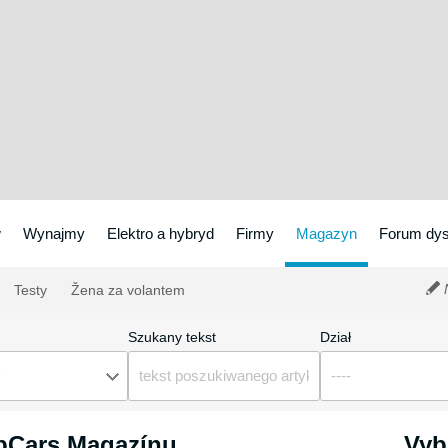
w
Wynajmy
Elektro a hybryd
Firmy
Magazyn
Forum dys
N
Testy
Žena za volantem
Szukany tekst
Dział
y
----
ipCars Magazínu
Vyb